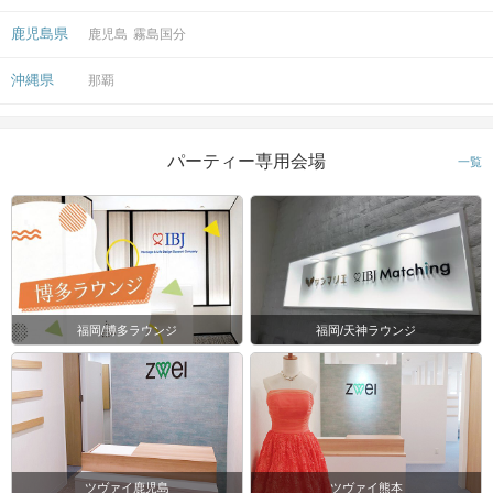
鹿児島県
鹿児島
霧島国分
沖縄県
那覇
パーティー専用会場
一覧
福岡/博多ラウンジ
福岡/天神ラウンジ
ツヴァイ鹿児島
ツヴァイ熊本