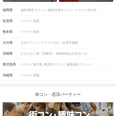
福岡県
福岡/博多ラウンジ
福岡/天神ラウンジ
ツヴァイ北九州
佐賀県
ツヴァイ佐賀
熊本県
ツヴァイ熊本
大分県
大分ラウンジ
ツヴァイ大分／全席半個室
宮崎県
ひなたのご縁（宮崎市）
都城市総合文化ホール
鹿児島県
ツヴァイ鹿児島
鹿児島ラウンジ
霧島国分ラウンジ
沖縄県
ツヴァイ那覇
街コン・恋活パーティー