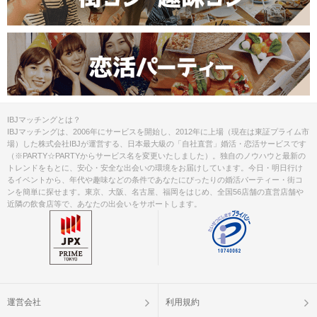
IBJマッチングとは？
IBJマッチングは、2006年にサービスを開始し、2012年に上場（現在は東証プライム市
場）した株式会社IBJが運営する、日本最大級の「自社直営」婚活・恋活サービスです
（※PARTY☆PARTYからサービス名を変更いたしました）。独自のノウハウと最新の
トレンドをもとに、安心・安全な出会いの環境をお届けしています。今日・明日行け
るイベントから、年代や趣味などの条件であなたにぴったりの婚活パーティー・街コ
ンを簡単に探せます。東京、大阪、名古屋、福岡をはじめ、全国56店舗の直営店舗や
近隣の飲食店等で、あなたの出会いをサポートします。
運営会社
利用規約