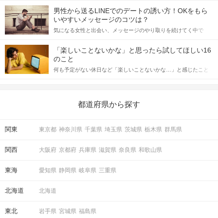
てアプローチできるかにも左右されます。 これから恋人作りを本
男性から送るLINEでのデートの誘い方！OKをもら
格的に始めようとしている方は、女性が異性を求めて出すサイン
いやすいメッセージのコツは？
をしっかりと理解し、正しい行動に移せるかどうかが重要。 この
気になる女性と出会い、メッセージのやり取りを続けてく中で
記事では、女性が話しかけて欲しい時に出すサインとその心理を
「この人いいな」と感じたら、次はデートに誘いたくなるもの。
詳しく解説した後、婚活イベントで実際にサインを受け取った場
しかし、中には「どう誘ったらいいの？」とお困りの男性もいら
合にどのような行動に繋げるべきかをご紹介していきます。
「楽しいことないかな」と思ったら試してほしい16
っしゃるのではないでしょうか。 そこで今回は、男性から女性へ
のこと
送るLINEでのデートの誘い方のコツをご紹介します。例文も混じ
何も予定がない休日など「楽しいことないかな…」と感じたこと
えながら解説するので、ぜひ参考にしてください。
がある人もいるのでは？ 日常が退屈に感じるなら、いますぐ楽し
いことを始めましょう！ いますぐ楽しい気分になれる対処法か
ら、恋愛・自分磨き・趣味などジャンル別の楽しいことまで、16
の楽しいことアイデアを集めました♪ いままさに楽しいことを探し
都道府県から探す
ている方は必見です。
関東
東京都
神奈川県
千葉県
埼玉県
茨城県
栃木県
群馬県
関西
大阪府
京都府
兵庫県
滋賀県
奈良県
和歌山県
東海
愛知県
静岡県
岐阜県
三重県
北海道
北海道
東北
岩手県
宮城県
福島県