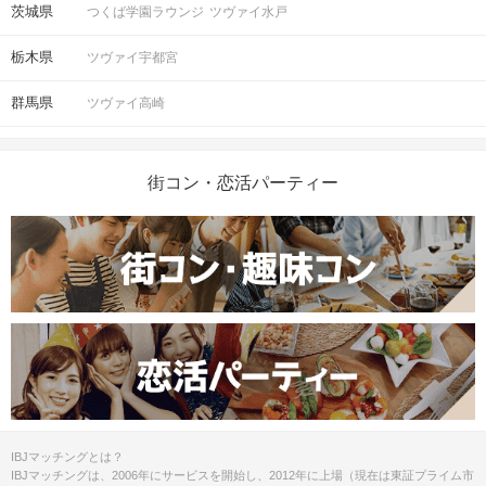
茨城県
つくば学園ラウンジ
ツヴァイ水戸
栃木県
ツヴァイ宇都宮
群馬県
ツヴァイ高崎
街コン・恋活パーティー
IBJマッチングとは？
IBJマッチングは、2006年にサービスを開始し、2012年に上場（現在は東証プライム市