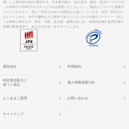
場）した株式会社IBJが運営する、日本最大級の「自社直営」婚活・恋活サービスです
（※PARTY☆PARTYからサービス名を変更いたしました）。独自のノウハウと最新の
トレンドをもとに、安心・安全な出会いの環境をお届けしています。今日・明日行け
るイベントから、年代や趣味などの条件であなたにぴったりの婚活パーティー・街コ
ンを簡単に探せます。東京、大阪、名古屋、福岡をはじめ、全国56店舗の直営店舗や
近隣の飲食店等で、あなたの出会いをサポートします。
運営会社
利用規約
特定商法取引に
個人情報保護方針
基づく表記
よくあるご質問
お問い合わせ
サイトマップ