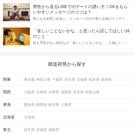
てアプローチできるかにも左右されます。 これから恋人作りを本
男性から送るLINEでのデートの誘い方！OKをもら
格的に始めようとしている方は、女性が異性を求めて出すサイン
いやすいメッセージのコツは？
をしっかりと理解し、正しい行動に移せるかどうかが重要。 この
気になる女性と出会い、メッセージのやり取りを続けてく中で
記事では、女性が話しかけて欲しい時に出すサインとその心理を
「この人いいな」と感じたら、次はデートに誘いたくなるもの。
詳しく解説した後、婚活イベントで実際にサインを受け取った場
しかし、中には「どう誘ったらいいの？」とお困りの男性もいら
合にどのような行動に繋げるべきかをご紹介していきます。
「楽しいことないかな」と思ったら試してほしい16
っしゃるのではないでしょうか。 そこで今回は、男性から女性へ
のこと
送るLINEでのデートの誘い方のコツをご紹介します。例文も混じ
何も予定がない休日など「楽しいことないかな…」と感じたこと
えながら解説するので、ぜひ参考にしてください。
がある人もいるのでは？ 日常が退屈に感じるなら、いますぐ楽し
いことを始めましょう！ いますぐ楽しい気分になれる対処法か
ら、恋愛・自分磨き・趣味などジャンル別の楽しいことまで、16
の楽しいことアイデアを集めました♪ いままさに楽しいことを探し
都道府県から探す
ている方は必見です。
関東
東京都
神奈川県
千葉県
埼玉県
茨城県
栃木県
群馬県
関西
大阪府
京都府
兵庫県
滋賀県
奈良県
和歌山県
東海
愛知県
静岡県
岐阜県
三重県
北海道
北海道
東北
岩手県
宮城県
福島県