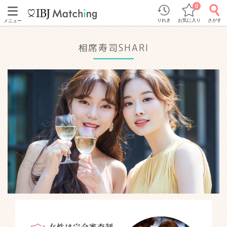
0
りれき
お気に入り
さがす
メニュー
相席寿司SHARI