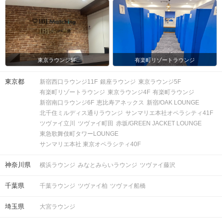
東京ラウンジ5F
有楽町リゾートラウンジ
東京都
新宿西口ラウンジ11F
銀座ラウンジ
東京ラウンジ5F
有楽町リゾートラウンジ
東京ラウンジ4F
有楽町ラウンジ
新宿南口ラウンジ6F
恵比寿アネックス
新宿/OAK LOUNGE
北千住ミルディス通りラウンジ
サンマリエ本社オペラシティ41F
ツヴァイ立川
ツヴァイ町田
赤坂/GREEN JACKET LOUNGE
東急歌舞伎町タワーLOUNGE
サンマリエ本社 東京オペラシティ40F
神奈川県
横浜ラウンジ
みなとみらいラウンジ
ツヴァイ藤沢
千葉県
千葉ラウンジ
ツヴァイ柏
ツヴァイ船橋
埼玉県
大宮ラウンジ