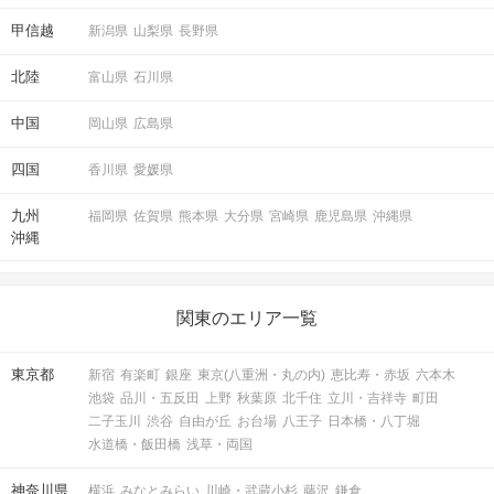
甲信越
新潟県
山梨県
長野県
北陸
富山県
石川県
中国
岡山県
広島県
四国
香川県
愛媛県
九州
福岡県
佐賀県
熊本県
大分県
宮崎県
鹿児島県
沖縄県
沖縄
関東のエリア一覧
東京都
新宿
有楽町
銀座
東京(八重洲・丸の内)
恵比寿・赤坂
六本木
池袋
品川・五反田
上野
秋葉原
北千住
立川・吉祥寺
町田
二子玉川
渋谷
自由が丘
お台場
八王子
日本橋・八丁堀
水道橋・飯田橋
浅草・両国
神奈川県
横浜
みなとみらい
川崎・武蔵小杉
藤沢
鎌倉