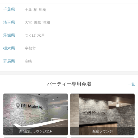
千葉県
千葉
柏
船橋
埼玉県
大宮
川越
浦和
茨城県
つくば
水戸
栃木県
宇都宮
群馬県
高崎
パーティー専用会場
一覧
新宿西口ラウンジ11F
銀座ラウンジ