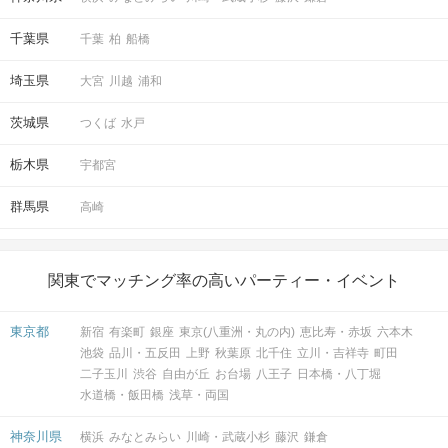
千葉県
千葉
柏
船橋
埼玉県
大宮
川越
浦和
茨城県
つくば
水戸
栃木県
宇都宮
群馬県
高崎
関東でマッチング率の高いパーティー・イベント
東京都
新宿
有楽町
銀座
東京(八重洲・丸の内)
恵比寿・赤坂
六本木
池袋
品川・五反田
上野
秋葉原
北千住
立川・吉祥寺
町田
二子玉川
渋谷
自由が丘
お台場
八王子
日本橋・八丁堀
水道橋・飯田橋
浅草・両国
神奈川県
横浜
みなとみらい
川崎・武蔵小杉
藤沢
鎌倉