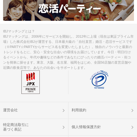
IBJマッチングとは？
IBJマッチングは、2006年にサービスを開始し、2012年に上場（現在は東証プライム市
場）した株式会社IBJが運営する、日本最大級の「自社直営」婚活・恋活サービスです
（※PARTY☆PARTYからサービス名を変更いたしました）。独自のノウハウと最新の
トレンドをもとに、安心・安全な出会いの環境をお届けしています。今日・明日行け
るイベントから、年代や趣味などの条件であなたにぴったりの婚活パーティー・街コ
ンを簡単に探せます。東京、大阪、名古屋、福岡をはじめ、全国56店舗の直営店舗や
近隣の飲食店等で、あなたの出会いをサポートします。
運営会社
利用規約
特定商法取引に
個人情報保護方針
基づく表記