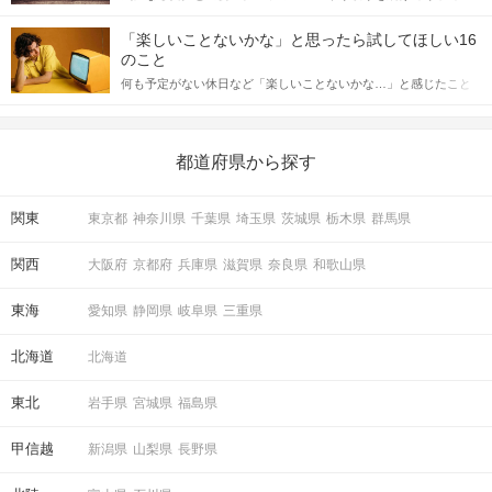
「この人いいな」と感じたら、次はデートに誘いたくなるもの。
詳しく解説した後、婚活イベントで実際にサインを受け取った場
しかし、中には「どう誘ったらいいの？」とお困りの男性もいら
合にどのような行動に繋げるべきかをご紹介していきます。
「楽しいことないかな」と思ったら試してほしい16
っしゃるのではないでしょうか。 そこで今回は、男性から女性へ
のこと
送るLINEでのデートの誘い方のコツをご紹介します。例文も混じ
何も予定がない休日など「楽しいことないかな…」と感じたこと
えながら解説するので、ぜひ参考にしてください。
がある人もいるのでは？ 日常が退屈に感じるなら、いますぐ楽し
いことを始めましょう！ いますぐ楽しい気分になれる対処法か
ら、恋愛・自分磨き・趣味などジャンル別の楽しいことまで、16
の楽しいことアイデアを集めました♪ いままさに楽しいことを探し
都道府県から探す
ている方は必見です。
関東
東京都
神奈川県
千葉県
埼玉県
茨城県
栃木県
群馬県
関西
大阪府
京都府
兵庫県
滋賀県
奈良県
和歌山県
東海
愛知県
静岡県
岐阜県
三重県
北海道
北海道
東北
岩手県
宮城県
福島県
甲信越
新潟県
山梨県
長野県