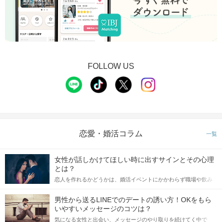
FOLLOW US
恋愛・婚活コラム
一覧
女性が話しかけてほしい時に出すサインとその心理
とは？
恋人を作れるかどうかは、婚活イベントにかかわらず職場や飲み
会の場で女性が話しかけて欲しい時に出すサインに、早く気づい
てアプローチできるかにも左右されます。 これから恋人作りを本
男性から送るLINEでのデートの誘い方！OKをもら
格的に始めようとしている方は、女性が異性を求めて出すサイン
いやすいメッセージのコツは？
をしっかりと理解し、正しい行動に移せるかどうかが重要。 この
気になる女性と出会い、メッセージのやり取りを続けてく中で
記事では、女性が話しかけて欲しい時に出すサインとその心理を