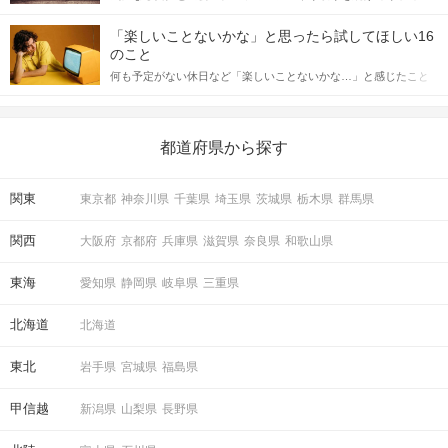
「この人いいな」と感じたら、次はデートに誘いたくなるもの。
詳しく解説した後、婚活イベントで実際にサインを受け取った場
しかし、中には「どう誘ったらいいの？」とお困りの男性もいら
合にどのような行動に繋げるべきかをご紹介していきます。
「楽しいことないかな」と思ったら試してほしい16
っしゃるのではないでしょうか。 そこで今回は、男性から女性へ
のこと
送るLINEでのデートの誘い方のコツをご紹介します。例文も混じ
何も予定がない休日など「楽しいことないかな…」と感じたこと
えながら解説するので、ぜひ参考にしてください。
がある人もいるのでは？ 日常が退屈に感じるなら、いますぐ楽し
いことを始めましょう！ いますぐ楽しい気分になれる対処法か
ら、恋愛・自分磨き・趣味などジャンル別の楽しいことまで、16
の楽しいことアイデアを集めました♪ いままさに楽しいことを探し
都道府県から探す
ている方は必見です。
関東
東京都
神奈川県
千葉県
埼玉県
茨城県
栃木県
群馬県
関西
大阪府
京都府
兵庫県
滋賀県
奈良県
和歌山県
東海
愛知県
静岡県
岐阜県
三重県
北海道
北海道
東北
岩手県
宮城県
福島県
甲信越
新潟県
山梨県
長野県