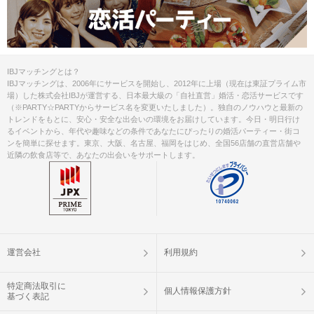
IBJマッチングとは？
IBJマッチングは、2006年にサービスを開始し、2012年に上場（現在は東証プライム市
場）した株式会社IBJが運営する、日本最大級の「自社直営」婚活・恋活サービスです
（※PARTY☆PARTYからサービス名を変更いたしました）。独自のノウハウと最新の
トレンドをもとに、安心・安全な出会いの環境をお届けしています。今日・明日行け
るイベントから、年代や趣味などの条件であなたにぴったりの婚活パーティー・街コ
ンを簡単に探せます。東京、大阪、名古屋、福岡をはじめ、全国56店舗の直営店舗や
近隣の飲食店等で、あなたの出会いをサポートします。
運営会社
利用規約
特定商法取引に
個人情報保護方針
基づく表記