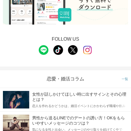
FOLLOW US
恋愛・婚活コラム
一覧
女性が話しかけてほしい時に出すサインとその心理
とは？
恋人を作れるかどうかは、婚活イベントにかかわらず職場や飲み
会の場で女性が話しかけて欲しい時に出すサインに、早く気づい
てアプローチできるかにも左右されます。 これから恋人作りを本
男性から送るLINEでのデートの誘い方！OKをもら
格的に始めようとしている方は、女性が異性を求めて出すサイン
いやすいメッセージのコツは？
をしっかりと理解し、正しい行動に移せるかどうかが重要。 この
気になる女性と出会い、メッセージのやり取りを続けてく中で
記事では、女性が話しかけて欲しい時に出すサインとその心理を