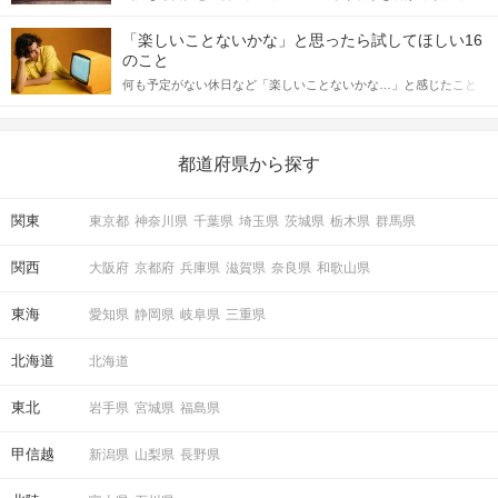
「この人いいな」と感じたら、次はデートに誘いたくなるもの。
詳しく解説した後、婚活イベントで実際にサインを受け取った場
しかし、中には「どう誘ったらいいの？」とお困りの男性もいら
合にどのような行動に繋げるべきかをご紹介していきます。
「楽しいことないかな」と思ったら試してほしい16
っしゃるのではないでしょうか。 そこで今回は、男性から女性へ
のこと
送るLINEでのデートの誘い方のコツをご紹介します。例文も混じ
何も予定がない休日など「楽しいことないかな…」と感じたこと
えながら解説するので、ぜひ参考にしてください。
がある人もいるのでは？ 日常が退屈に感じるなら、いますぐ楽し
いことを始めましょう！ いますぐ楽しい気分になれる対処法か
ら、恋愛・自分磨き・趣味などジャンル別の楽しいことまで、16
の楽しいことアイデアを集めました♪ いままさに楽しいことを探し
都道府県から探す
ている方は必見です。
関東
東京都
神奈川県
千葉県
埼玉県
茨城県
栃木県
群馬県
関西
大阪府
京都府
兵庫県
滋賀県
奈良県
和歌山県
東海
愛知県
静岡県
岐阜県
三重県
北海道
北海道
東北
岩手県
宮城県
福島県
甲信越
新潟県
山梨県
長野県