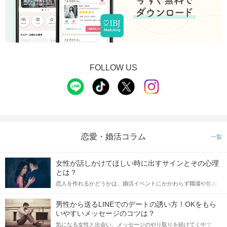
FOLLOW US
恋愛・婚活コラム
一覧
女性が話しかけてほしい時に出すサインとその心理
とは？
恋人を作れるかどうかは、婚活イベントにかかわらず職場や飲み
会の場で女性が話しかけて欲しい時に出すサインに、早く気づい
てアプローチできるかにも左右されます。 これから恋人作りを本
男性から送るLINEでのデートの誘い方！OKをもら
格的に始めようとしている方は、女性が異性を求めて出すサイン
いやすいメッセージのコツは？
をしっかりと理解し、正しい行動に移せるかどうかが重要。 この
気になる女性と出会い、メッセージのやり取りを続けてく中で
記事では、女性が話しかけて欲しい時に出すサインとその心理を