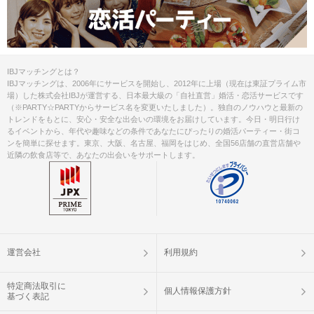
IBJマッチングとは？
IBJマッチングは、2006年にサービスを開始し、2012年に上場（現在は東証プライム市
場）した株式会社IBJが運営する、日本最大級の「自社直営」婚活・恋活サービスです
（※PARTY☆PARTYからサービス名を変更いたしました）。独自のノウハウと最新の
トレンドをもとに、安心・安全な出会いの環境をお届けしています。今日・明日行け
るイベントから、年代や趣味などの条件であなたにぴったりの婚活パーティー・街コ
ンを簡単に探せます。東京、大阪、名古屋、福岡をはじめ、全国56店舗の直営店舗や
近隣の飲食店等で、あなたの出会いをサポートします。
運営会社
利用規約
特定商法取引に
個人情報保護方針
基づく表記