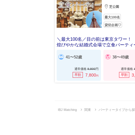
芝公園
最大100名
貸切企画♡
＼最大100名／目の前は東京タワー！
煌びやかな結婚式会場で立食パーティ
41〜52歳
38〜49歳
通常価格
8,800
円
通常価格
7,800
3
早割
早割
円
IBJ Matching
関東
パーティータイプから探