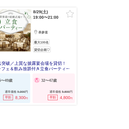
8/29(土)
19:00〜21:00
表参道
最大100名
貸切企画♡
0名突破／上質な披露宴会場を貸切！
ッフェ＆飲み放題付き立食パーティー
5〜49歳
32〜47歳
通常価格
9,300
円
通常価格
5,800
円
8,300
4,800
早割
早割
円
円