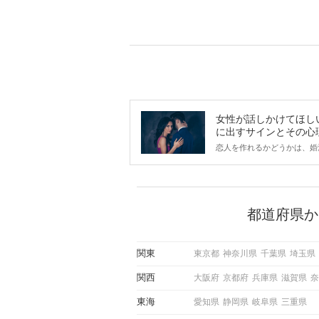
女性が話しかけてほし
に出すサインとその心
は？
恋人を作れるかどうかは、婚
ントにかかわらず職場や飲み
で女性が話しかけて欲しい時
サインに、早く気づいてアプ
できるかにも左右されます。
から恋人作りを本格的に始め
都道府県か
している方は、女性が異性を
出すサインをしっかりと理解
しい行動に移せるかどうかが
関東
東京都
神奈川県
千葉県
埼玉県
この記事では、女性が話しか
しい時に出すサインとその心
関西
大阪府
京都府
兵庫県
滋賀県
奈
しく解説した後、婚活イベン
際にサインを受け取った場合
東海
愛知県
静岡県
岐阜県
三重県
ような行動に繋げるべきかを
していきます。