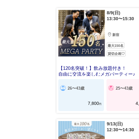
8/9(日)
13:30〜15:30
新宿
最大150名
貸切企画♡
【120名突破！】飲み放題付き！
自由に交流を楽しむメガパーティー♪
26〜43歳
25〜43歳
7,800
4
円
9/13(日)
12:30〜14:30