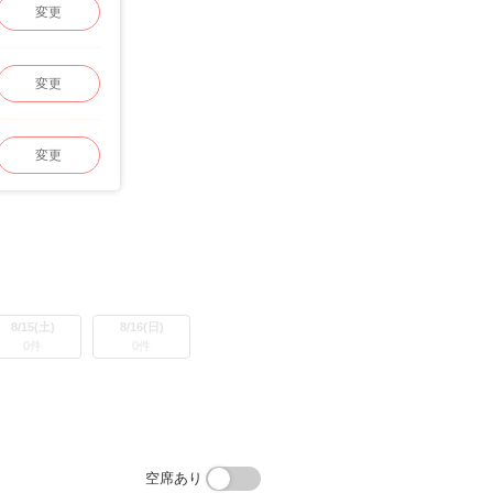
変更
変更
変更
8/15(土)
8/16(日)
0件
0件
空席あり