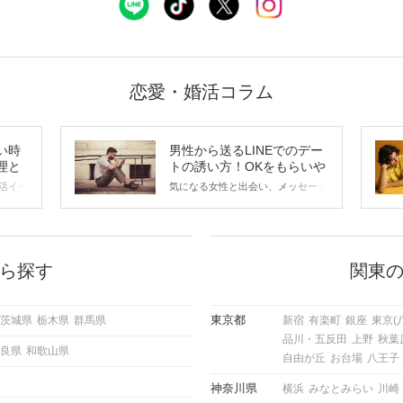
恋愛・婚活コラム
い時
男性から送るLINEでのデー
理と
トの誘い方！OKをもらいや
すいメッセージのコツは？
活イベ
気になる女性と出会い、メッセージ
会の場
のやり取りを続けてく中で「この人
に出す
いいな」と感じたら、次はデートに
ローチ
誘いたくなるもの。 しかし、中に
 これ
は「どう誘ったらいいの？」とお困
ようと
りの男性もいらっしゃるのではない
ら探す
関東
求めて
でしょうか。 そこで今回は、男性
し、正
から女性へ送るLINEでのデートの
重要。
誘い方のコツをご紹介します。例文
東京都
茨城県
栃木県
群馬県
新宿
有楽町
銀座
東京(
けて欲
も混じえながら解説するので、ぜひ
品川・五反田
上野
秋葉
理を詳
参考にしてください。
良県
和歌山県
トで実
自由が丘
お台場
八王子
にどの
ご紹介
神奈川県
横浜
みなとみらい
川崎