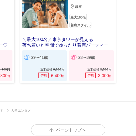
銀座
最大100名
着席スタイル
＼最大100名／東京タワーが見える
ー♡
落ち着いた空間でゆったり着席パーティー
29〜41歳
28〜39歳
4,800
円
通常価格
6,900
円
通常価格
3,500
円
,800
6,400
3,000
早割
早割
円
円
円
す
大型エンタメ
ページトップへ