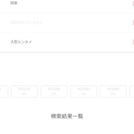
関東
指定されていません
大型エンタメ
)
8/11(火)
8/12(水)
8/13(木)
8/14(金)
0件
0件
0件
0件
検索結果一覧