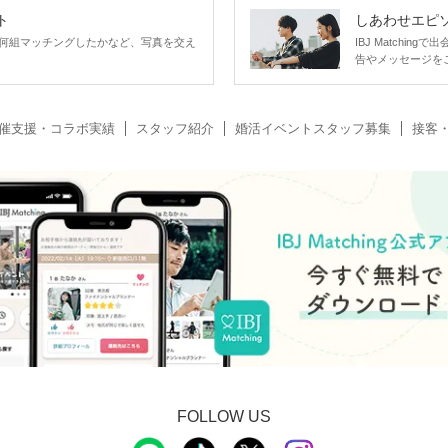
ト
しあわせエピ
何組マッチングしたかなど、写真を交え
IBJ Matchi
告やメッセージを
催支援・コラボ実績
スタッフ紹介
婚活イベントスタッフ募集
接客
FOLLOW US