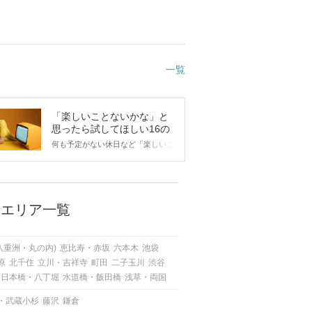
一覧
「楽しいことないかな」と
思ったら試してほしい16の
こと
何も予定がない休日など「楽しいこ
とないかな…」と感じたことがある
人もいるのでは？ 日常が退屈に感
じるなら、いますぐ楽しいことを始
めましょう！ いますぐ楽しい気分
になれる対処法から、恋愛・自分磨
のエリア一覧
き・趣味などジャンル別の楽しいこ
とまで、16の楽しいことアイデア
を集めました♪ いままさに楽しいこ
八重洲・丸の内)
恵比寿・赤坂
六本木
池袋
とを探している方は必見です。
原
北千住
立川・吉祥寺
町田
二子玉川
渋谷
日本橋・八丁堀
水道橋・飯田橋
浅草・両国
・武蔵小杉
藤沢
鎌倉