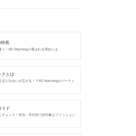
gの特長
！IBJ Matchingが選ばれる理由とは
ンクとは
ど出会いが広がる！？IBJ Matchingのパーティ
ガイド
にチェック！性別・年代別で好印象なファッション