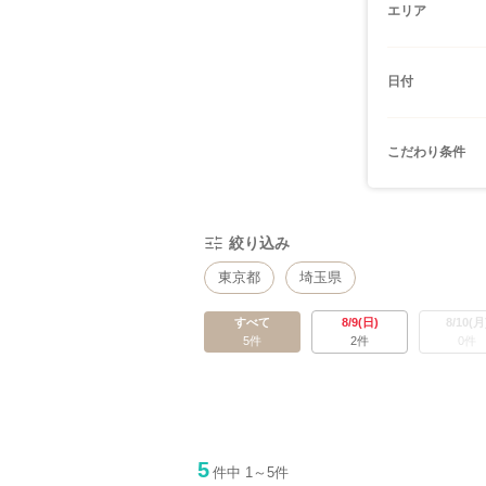
エリア
日付
こだわり条件
絞り込み
東京都
埼玉県
すべて
8/9(日)
8/10(月
5件
2件
0件
5
件中 1～5件