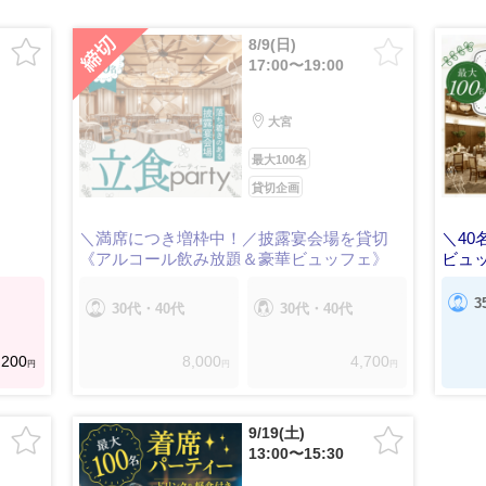
8/9(日)
17:00〜19:00
大宮
最大100名
貸切企画
＼満席につき増枠中！／披露宴会場を貸切
＼4
《アルコール飲み放題＆豪華ビュッフェ》
ビュ
3
30代・40代
30代・40代
,200
8,000
4,700
円
円
円
9/19(土)
13:00〜15:30