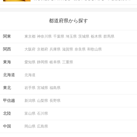
がある人もいるのでは？ 日常が退屈に感じるなら、いますぐ楽し
いことを始めましょう！ いますぐ楽しい気分になれる対処法か
ら、恋愛・自分磨き・趣味などジャンル別の楽しいことまで、16
の楽しいことアイデアを集めました♪ いままさに楽しいことを探し
都道府県から探す
ている方は必見です。
関東
東京都
神奈川県
千葉県
埼玉県
茨城県
栃木県
群馬県
関西
大阪府
京都府
兵庫県
滋賀県
奈良県
和歌山県
東海
愛知県
静岡県
岐阜県
三重県
北海道
北海道
東北
岩手県
宮城県
福島県
甲信越
新潟県
山梨県
長野県
北陸
富山県
石川県
中国
岡山県
広島県