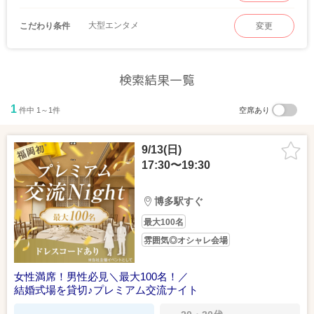
大型エンタメ
こだわり条件
変更
検索結果一覧
1
件中 1～1件
空席あり
9/13(日)
17:30〜19:30
博多駅すぐ
最大100名
雰囲気◎オシャレ会場
女性満席！男性必見＼最大100名！／
結婚式場を貸切♪プレミアム交流ナイト