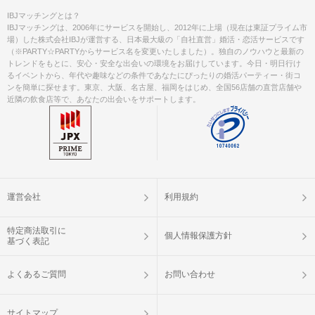
IBJマッチングとは？
IBJマッチングは、2006年にサービスを開始し、2012年に上場（現在は東証プライム市
場）した株式会社IBJが運営する、日本最大級の「自社直営」婚活・恋活サービスです
（※PARTY☆PARTYからサービス名を変更いたしました）。独自のノウハウと最新の
トレンドをもとに、安心・安全な出会いの環境をお届けしています。今日・明日行け
るイベントから、年代や趣味などの条件であなたにぴったりの婚活パーティー・街コ
ンを簡単に探せます。東京、大阪、名古屋、福岡をはじめ、全国56店舗の直営店舗や
近隣の飲食店等で、あなたの出会いをサポートします。
運営会社
利用規約
特定商法取引に
個人情報保護方針
基づく表記
よくあるご質問
お問い合わせ
サイトマップ