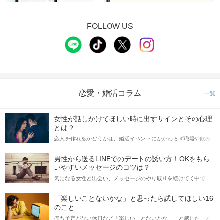
FOLLOW US
恋愛・婚活コラム
一覧
女性が話しかけてほしい時に出すサインとその心理
とは？
恋人を作れるかどうかは、婚活イベントにかかわらず職場や飲み
会の場で女性が話しかけて欲しい時に出すサインに、早く気づい
てアプローチできるかにも左右されます。 これから恋人作りを本
男性から送るLINEでのデートの誘い方！OKをもら
格的に始めようとしている方は、女性が異性を求めて出すサイン
いやすいメッセージのコツは？
をしっかりと理解し、正しい行動に移せるかどうかが重要。 この
気になる女性と出会い、メッセージのやり取りを続けてく中で
記事では、女性が話しかけて欲しい時に出すサインとその心理を
「この人いいな」と感じたら、次はデートに誘いたくなるもの。
詳しく解説した後、婚活イベントで実際にサインを受け取った場
しかし、中には「どう誘ったらいいの？」とお困りの男性もいら
合にどのような行動に繋げるべきかをご紹介していきます。
「楽しいことないかな」と思ったら試してほしい16
っしゃるのではないでしょうか。 そこで今回は、男性から女性へ
のこと
送るLINEでのデートの誘い方のコツをご紹介します。例文も混じ
何も予定がない休日など「楽しいことないかな…」と感じたこと
えながら解説するので、ぜひ参考にしてください。