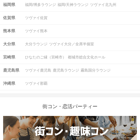
福岡県
福岡/博多ラウンジ
福岡/天神ラウンジ
ツヴァイ北九州
佐賀県
ツヴァイ佐賀
熊本県
ツヴァイ熊本
大分県
大分ラウンジ
ツヴァイ大分／全席半個室
宮崎県
ひなたのご縁（宮崎市）
都城市総合文化ホール
鹿児島県
ツヴァイ鹿児島
鹿児島ラウンジ
霧島国分ラウンジ
沖縄県
ツヴァイ那覇
街コン・恋活パーティー