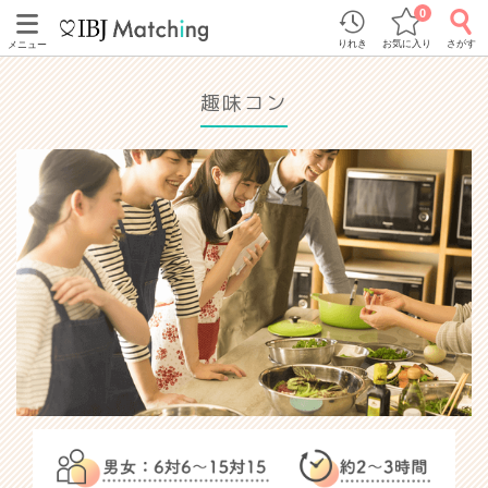
0
りれき
お気に入り
さがす
メニュー
趣味コン