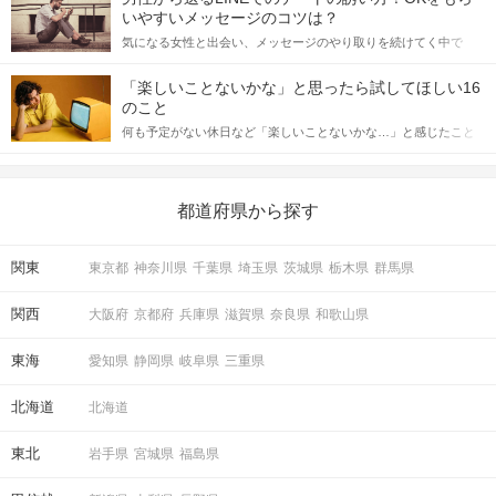
格的に始めようとしている方は、女性が異性を求めて出すサイン
いやすいメッセージのコツは？
をしっかりと理解し、正しい行動に移せるかどうかが重要。 この
気になる女性と出会い、メッセージのやり取りを続けてく中で
記事では、女性が話しかけて欲しい時に出すサインとその心理を
「この人いいな」と感じたら、次はデートに誘いたくなるもの。
詳しく解説した後、婚活イベントで実際にサインを受け取った場
しかし、中には「どう誘ったらいいの？」とお困りの男性もいら
合にどのような行動に繋げるべきかをご紹介していきます。
「楽しいことないかな」と思ったら試してほしい16
っしゃるのではないでしょうか。 そこで今回は、男性から女性へ
のこと
送るLINEでのデートの誘い方のコツをご紹介します。例文も混じ
何も予定がない休日など「楽しいことないかな…」と感じたこと
えながら解説するので、ぜひ参考にしてください。
がある人もいるのでは？ 日常が退屈に感じるなら、いますぐ楽し
いことを始めましょう！ いますぐ楽しい気分になれる対処法か
ら、恋愛・自分磨き・趣味などジャンル別の楽しいことまで、16
の楽しいことアイデアを集めました♪ いままさに楽しいことを探し
都道府県から探す
ている方は必見です。
関東
東京都
神奈川県
千葉県
埼玉県
茨城県
栃木県
群馬県
関西
大阪府
京都府
兵庫県
滋賀県
奈良県
和歌山県
東海
愛知県
静岡県
岐阜県
三重県
北海道
北海道
東北
岩手県
宮城県
福島県