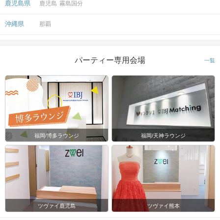
鹿児島県
鹿児島
霧島国分
沖縄県
那覇
パーティー専用会場
一覧
福岡/博多ラウンジ
福岡/天神ラウンジ
ツヴァイ鹿児島
ツヴァイ熊本