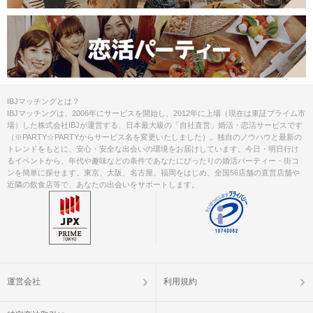
IBJマッチングとは？
IBJマッチングは、2006年にサービスを開始し、2012年に上場（現在は東証プライム市
場）した株式会社IBJが運営する、日本最大級の「自社直営」婚活・恋活サービスです
（※PARTY☆PARTYからサービス名を変更いたしました）。独自のノウハウと最新の
トレンドをもとに、安心・安全な出会いの環境をお届けしています。今日・明日行け
るイベントから、年代や趣味などの条件であなたにぴったりの婚活パーティー・街コ
ンを簡単に探せます。東京、大阪、名古屋、福岡をはじめ、全国56店舗の直営店舗や
近隣の飲食店等で、あなたの出会いをサポートします。
運営会社
利用規約