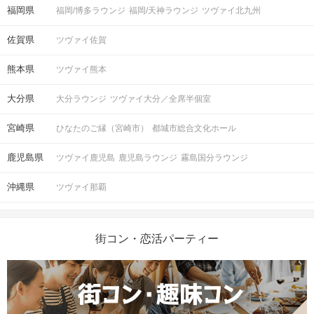
福岡県
福岡/博多ラウンジ
福岡/天神ラウンジ
ツヴァイ北九州
佐賀県
ツヴァイ佐賀
熊本県
ツヴァイ熊本
大分県
大分ラウンジ
ツヴァイ大分／全席半個室
宮崎県
ひなたのご縁（宮崎市）
都城市総合文化ホール
鹿児島県
ツヴァイ鹿児島
鹿児島ラウンジ
霧島国分ラウンジ
沖縄県
ツヴァイ那覇
街コン・恋活パーティー