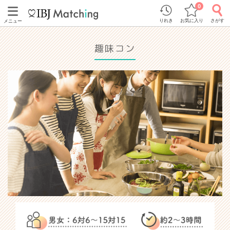
0
りれき
お気に入り
さがす
メニュー
趣味コン