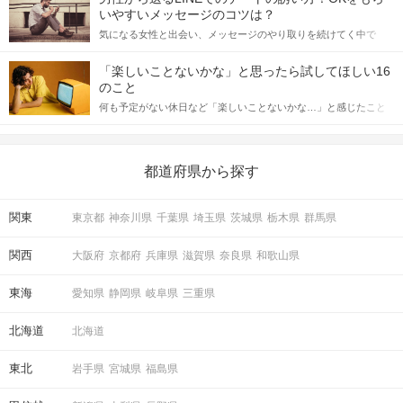
格的に始めようとしている方は、女性が異性を求めて出すサイン
いやすいメッセージのコツは？
をしっかりと理解し、正しい行動に移せるかどうかが重要。 この
気になる女性と出会い、メッセージのやり取りを続けてく中で
記事では、女性が話しかけて欲しい時に出すサインとその心理を
「この人いいな」と感じたら、次はデートに誘いたくなるもの。
詳しく解説した後、婚活イベントで実際にサインを受け取った場
しかし、中には「どう誘ったらいいの？」とお困りの男性もいら
合にどのような行動に繋げるべきかをご紹介していきます。
「楽しいことないかな」と思ったら試してほしい16
っしゃるのではないでしょうか。 そこで今回は、男性から女性へ
のこと
送るLINEでのデートの誘い方のコツをご紹介します。例文も混じ
何も予定がない休日など「楽しいことないかな…」と感じたこと
えながら解説するので、ぜひ参考にしてください。
がある人もいるのでは？ 日常が退屈に感じるなら、いますぐ楽し
いことを始めましょう！ いますぐ楽しい気分になれる対処法か
ら、恋愛・自分磨き・趣味などジャンル別の楽しいことまで、16
の楽しいことアイデアを集めました♪ いままさに楽しいことを探し
都道府県から探す
ている方は必見です。
関東
東京都
神奈川県
千葉県
埼玉県
茨城県
栃木県
群馬県
関西
大阪府
京都府
兵庫県
滋賀県
奈良県
和歌山県
東海
愛知県
静岡県
岐阜県
三重県
北海道
北海道
東北
岩手県
宮城県
福島県