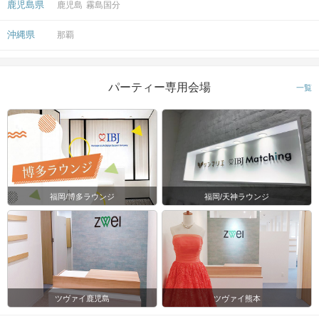
鹿児島県
鹿児島
霧島国分
沖縄県
那覇
パーティー専用会場
一覧
福岡/博多ラウンジ
福岡/天神ラウンジ
ツヴァイ鹿児島
ツヴァイ熊本