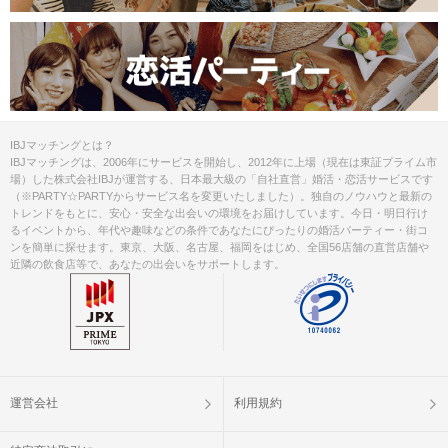
IBJマッチングとは？
IBJマッチングは、2006年にサービスを開始し、2012年に上場（現在は東証プライム市
場）した株式会社IBJが運営する、日本最大級の「自社直営」婚活・恋活サービスです
（※PARTY☆PARTYからサービス名を変更いたしました）。独自のノウハウと最新の
トレンドをもとに、安心・安全な出会いの環境をお届けしています。今日・明日行け
るイベントから、年代や趣味などの条件であなたにぴったりの婚活パーティー・街コ
ンを簡単に探せます。東京、大阪、名古屋、福岡をはじめ、全国56店舗の直営店舗や
近隣の飲食店等で、あなたの出会いをサポートします。
運営会社
利用規約