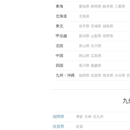
際にサインを受け取った場合
東海
愛知県
静岡県
岐阜県
三重県
ような行動に繋げるべきかを
していきます。
北海道
北海道
東北
岩手県
宮城県
福島県
甲信越
新潟県
山梨県
長野県
北陸
富山県
石川県
中国
岡山県
広島県
四国
香川県
愛媛県
九州
沖縄
福岡県
佐賀県
熊本県
大分県
宮
九
福岡県
博多
天神
北九州
佐賀県
佐賀