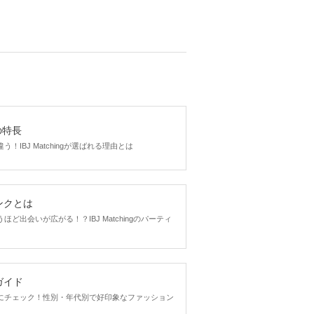
gの特長
！IBJ Matchingが選ばれる理由とは
ンクとは
ど出会いが広がる！？IBJ Matchingのパーティ
ガイド
にチェック！性別・年代別で好印象なファッション