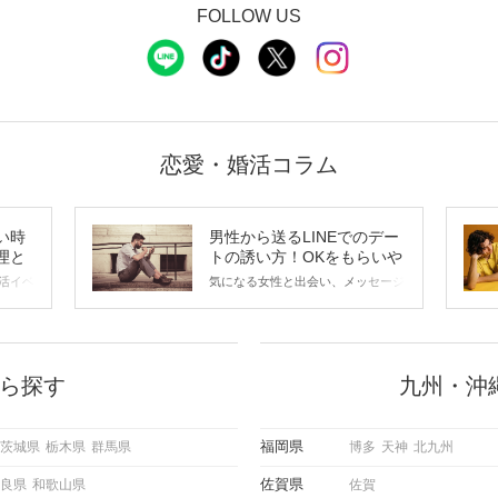
FOLLOW US
恋愛・婚活コラム
い時
男性から送るLINEでのデー
理と
トの誘い方！OKをもらいや
すいメッセージのコツは？
活イベ
気になる女性と出会い、メッセージ
会の場
のやり取りを続けてく中で「この人
に出す
いいな」と感じたら、次はデートに
ローチ
誘いたくなるもの。 しかし、中に
 これ
は「どう誘ったらいいの？」とお困
ようと
りの男性もいらっしゃるのではない
ら探す
九州・沖
求めて
でしょうか。 そこで今回は、男性
し、正
から女性へ送るLINEでのデートの
重要。
誘い方のコツをご紹介します。例文
福岡県
茨城県
栃木県
群馬県
博多
天神
北九州
けて欲
も混じえながら解説するので、ぜひ
理を詳
参考にしてください。
佐賀県
良県
和歌山県
佐賀
トで実