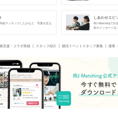
ト
しあわせエピ
何組マッチングしたかなど、写真を交え
IBJ Matchi
告やメッセージを
催支援・コラボ実績
スタッフ紹介
婚活イベントスタッフ募集
接客