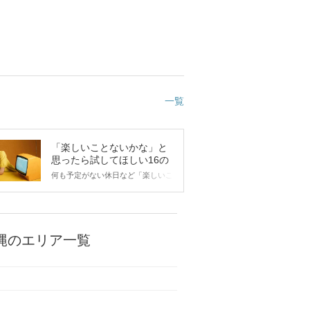
一覧
「楽しいことないかな」と
思ったら試してほしい16の
こと
何も予定がない休日など「楽しいこ
とないかな…」と感じたことがある
人もいるのでは？ 日常が退屈に感
じるなら、いますぐ楽しいことを始
めましょう！ いますぐ楽しい気分
になれる対処法から、恋愛・自分磨
縄のエリア一覧
き・趣味などジャンル別の楽しいこ
とまで、16の楽しいことアイデア
を集めました♪ いままさに楽しいこ
とを探している方は必見です。