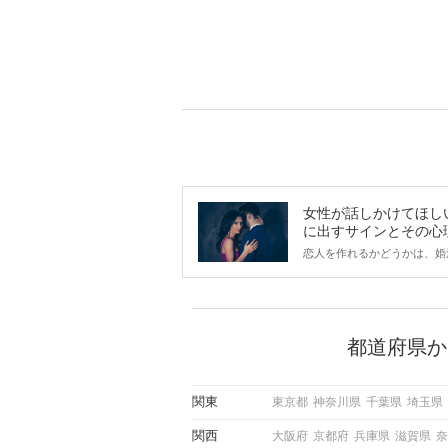
女性が話しかけてほし
に出すサインとその心
は？
恋人を作れるかどうかは、婚
ントにかかわらず職場や飲み
で女性が話しかけて欲しい時
サインに、早く気づいてアプ
できるかにも左右されます。
から恋人作りを本格的に始め
都道府県か
している方は、女性が異性を
出すサインをしっかりと理解
しい行動に移せるかどうかが
関東
東京都
神奈川県
千葉県
埼玉県
この記事では、女性が話しか
しい時に出すサインとその心
関西
大阪府
京都府
兵庫県
滋賀県
奈
しく解説した後、婚活イベン