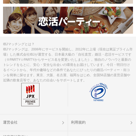
IBJマッチングとは？
IBJマッチングは、2006年にサービスを開始し、2012年に上場（現在は東証プライム市
場）した株式会社IBJが運営する、日本最大級の「自社直営」婚活・恋活サービスです
（※PARTY☆PARTYからサービス名を変更いたしました）。独自のノウハウと最新の
トレンドをもとに、安心・安全な出会いの環境をお届けしています。今日・明日行け
るイベントから、年代や趣味などの条件であなたにぴったりの婚活パーティー・街コ
ンを簡単に探せます。東京、大阪、名古屋、福岡をはじめ、全国56店舗の直営店舗や
近隣の飲食店等で、あなたの出会いをサポートします。
運営会社
利用規約