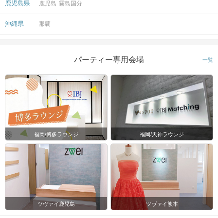
鹿児島県
鹿児島
霧島国分
沖縄県
那覇
パーティー専用会場
一覧
福岡/博多ラウンジ
福岡/天神ラウンジ
ツヴァイ鹿児島
ツヴァイ熊本