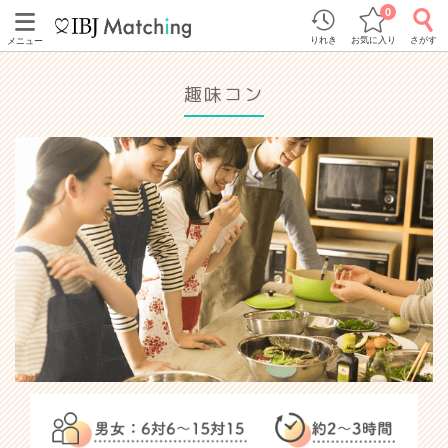
0
りれき
お気に入り
さがす
メニュー
趣味コン