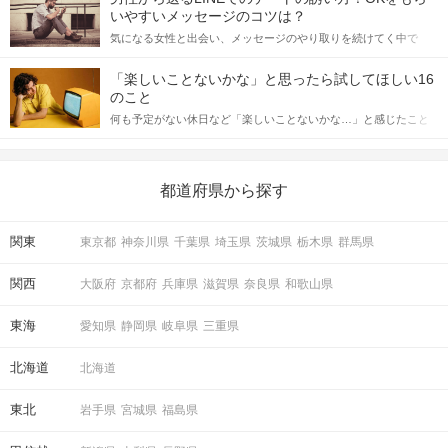
格的に始めようとしている方は、女性が異性を求めて出すサイン
いやすいメッセージのコツは？
をしっかりと理解し、正しい行動に移せるかどうかが重要。 この
気になる女性と出会い、メッセージのやり取りを続けてく中で
記事では、女性が話しかけて欲しい時に出すサインとその心理を
「この人いいな」と感じたら、次はデートに誘いたくなるもの。
詳しく解説した後、婚活イベントで実際にサインを受け取った場
しかし、中には「どう誘ったらいいの？」とお困りの男性もいら
合にどのような行動に繋げるべきかをご紹介していきます。
「楽しいことないかな」と思ったら試してほしい16
っしゃるのではないでしょうか。 そこで今回は、男性から女性へ
のこと
送るLINEでのデートの誘い方のコツをご紹介します。例文も混じ
何も予定がない休日など「楽しいことないかな…」と感じたこと
えながら解説するので、ぜひ参考にしてください。
がある人もいるのでは？ 日常が退屈に感じるなら、いますぐ楽し
いことを始めましょう！ いますぐ楽しい気分になれる対処法か
ら、恋愛・自分磨き・趣味などジャンル別の楽しいことまで、16
の楽しいことアイデアを集めました♪ いままさに楽しいことを探し
都道府県から探す
ている方は必見です。
関東
東京都
神奈川県
千葉県
埼玉県
茨城県
栃木県
群馬県
関西
大阪府
京都府
兵庫県
滋賀県
奈良県
和歌山県
東海
愛知県
静岡県
岐阜県
三重県
北海道
北海道
東北
岩手県
宮城県
福島県