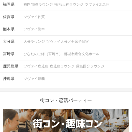
福岡県
福岡/博多ラウンジ
福岡/天神ラウンジ
ツヴァイ北九州
佐賀県
ツヴァイ佐賀
熊本県
ツヴァイ熊本
大分県
大分ラウンジ
ツヴァイ大分／全席半個室
宮崎県
ひなたのご縁（宮崎市）
都城市総合文化ホール
鹿児島県
ツヴァイ鹿児島
鹿児島ラウンジ
霧島国分ラウンジ
沖縄県
ツヴァイ那覇
街コン・恋活パーティー