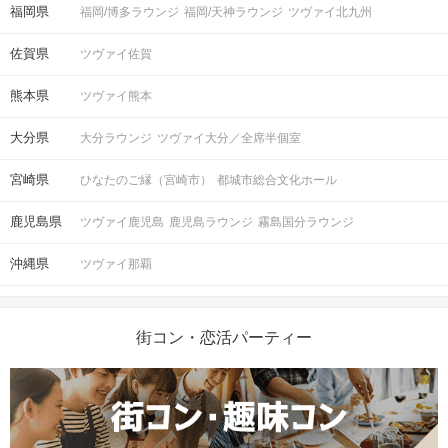
福岡県
福岡/博多ラウンジ
福岡/天神ラウンジ
ツヴァイ北九州
佐賀県
ツヴァイ佐賀
熊本県
ツヴァイ熊本
大分県
大分ラウンジ
ツヴァイ大分／全席半個室
宮崎県
ひなたのご縁（宮崎市）
都城市総合文化ホール
鹿児島県
ツヴァイ鹿児島
鹿児島ラウンジ
霧島国分ラウンジ
沖縄県
ツヴァイ那覇
街コン・恋活パーティー