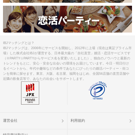
IBJマッチングとは？
IBJマッチングは、2006年にサービスを開始し、2012年に上場（現在は東証プライム市
場）した株式会社IBJが運営する、日本最大級の「自社直営」婚活・恋活サービスです
（※PARTY☆PARTYからサービス名を変更いたしました）。独自のノウハウと最新の
トレンドをもとに、安心・安全な出会いの環境をお届けしています。今日・明日行け
るイベントから、年代や趣味などの条件であなたにぴったりの婚活パーティー・街コ
ンを簡単に探せます。東京、大阪、名古屋、福岡をはじめ、全国56店舗の直営店舗や
近隣の飲食店等で、あなたの出会いをサポートします。
運営会社
利用規約
特定商法取引に