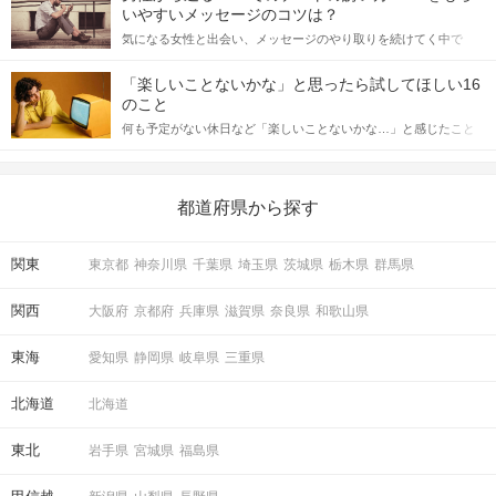
格的に始めようとしている方は、女性が異性を求めて出すサイン
いやすいメッセージのコツは？
をしっかりと理解し、正しい行動に移せるかどうかが重要。 この
気になる女性と出会い、メッセージのやり取りを続けてく中で
記事では、女性が話しかけて欲しい時に出すサインとその心理を
「この人いいな」と感じたら、次はデートに誘いたくなるもの。
詳しく解説した後、婚活イベントで実際にサインを受け取った場
しかし、中には「どう誘ったらいいの？」とお困りの男性もいら
合にどのような行動に繋げるべきかをご紹介していきます。
「楽しいことないかな」と思ったら試してほしい16
っしゃるのではないでしょうか。 そこで今回は、男性から女性へ
のこと
送るLINEでのデートの誘い方のコツをご紹介します。例文も混じ
何も予定がない休日など「楽しいことないかな…」と感じたこと
えながら解説するので、ぜひ参考にしてください。
がある人もいるのでは？ 日常が退屈に感じるなら、いますぐ楽し
いことを始めましょう！ いますぐ楽しい気分になれる対処法か
ら、恋愛・自分磨き・趣味などジャンル別の楽しいことまで、16
の楽しいことアイデアを集めました♪ いままさに楽しいことを探し
都道府県から探す
ている方は必見です。
関東
東京都
神奈川県
千葉県
埼玉県
茨城県
栃木県
群馬県
関西
大阪府
京都府
兵庫県
滋賀県
奈良県
和歌山県
東海
愛知県
静岡県
岐阜県
三重県
北海道
北海道
東北
岩手県
宮城県
福島県