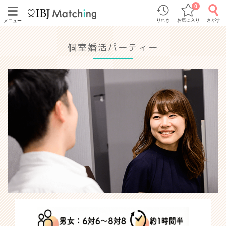
0
りれき
お気に入り
さがす
メニュー
個室婚活パーティー