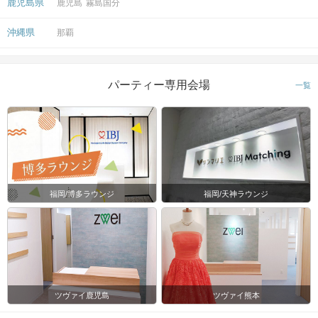
鹿児島県
鹿児島
霧島国分
沖縄県
那覇
パーティー専用会場
一覧
福岡/博多ラウンジ
福岡/天神ラウンジ
ツヴァイ鹿児島
ツヴァイ熊本