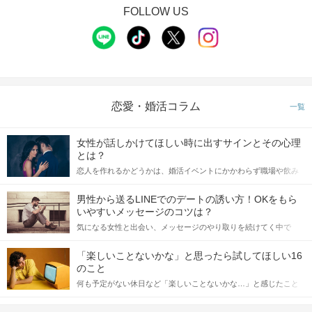
FOLLOW US
恋愛・婚活コラム
一覧
女性が話しかけてほしい時に出すサインとその心理
とは？
恋人を作れるかどうかは、婚活イベントにかかわらず職場や飲み
会の場で女性が話しかけて欲しい時に出すサインに、早く気づい
てアプローチできるかにも左右されます。 これから恋人作りを本
男性から送るLINEでのデートの誘い方！OKをもら
格的に始めようとしている方は、女性が異性を求めて出すサイン
いやすいメッセージのコツは？
をしっかりと理解し、正しい行動に移せるかどうかが重要。 この
気になる女性と出会い、メッセージのやり取りを続けてく中で
記事では、女性が話しかけて欲しい時に出すサインとその心理を
「この人いいな」と感じたら、次はデートに誘いたくなるもの。
詳しく解説した後、婚活イベントで実際にサインを受け取った場
しかし、中には「どう誘ったらいいの？」とお困りの男性もいら
合にどのような行動に繋げるべきかをご紹介していきます。
「楽しいことないかな」と思ったら試してほしい16
っしゃるのではないでしょうか。 そこで今回は、男性から女性へ
のこと
送るLINEでのデートの誘い方のコツをご紹介します。例文も混じ
何も予定がない休日など「楽しいことないかな…」と感じたこと
えながら解説するので、ぜひ参考にしてください。
がある人もいるのでは？ 日常が退屈に感じるなら、いますぐ楽し
いことを始めましょう！ いますぐ楽しい気分になれる対処法か