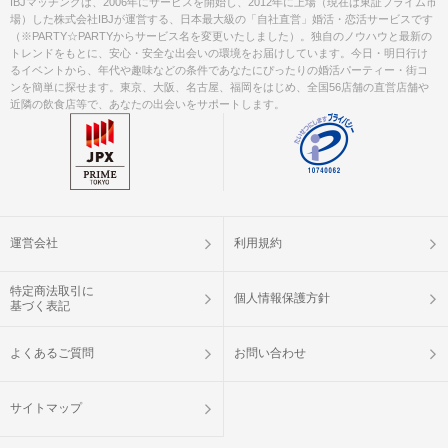
IBJマッチングは、2006年にサービスを開始し、2012年に上場（現在は東証プライム市
場）した株式会社IBJが運営する、日本最大級の「自社直営」婚活・恋活サービスです
（※PARTY☆PARTYからサービス名を変更いたしました）。独自のノウハウと最新の
トレンドをもとに、安心・安全な出会いの環境をお届けしています。今日・明日行け
るイベントから、年代や趣味などの条件であなたにぴったりの婚活パーティー・街コ
ンを簡単に探せます。東京、大阪、名古屋、福岡をはじめ、全国56店舗の直営店舗や
近隣の飲食店等で、あなたの出会いをサポートします。
運営会社
利用規約
特定商法取引に
個人情報保護方針
基づく表記
よくあるご質問
お問い合わせ
サイトマップ