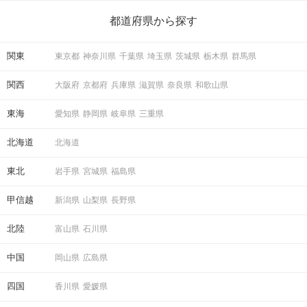
ら、恋愛・自分磨き・趣味などジャンル別の楽しいことまで、16
の楽しいことアイデアを集めました♪ いままさに楽しいことを探し
都道府県から探す
ている方は必見です。
関東
東京都
神奈川県
千葉県
埼玉県
茨城県
栃木県
群馬県
関西
大阪府
京都府
兵庫県
滋賀県
奈良県
和歌山県
東海
愛知県
静岡県
岐阜県
三重県
北海道
北海道
東北
岩手県
宮城県
福島県
甲信越
新潟県
山梨県
長野県
北陸
富山県
石川県
中国
岡山県
広島県
四国
香川県
愛媛県