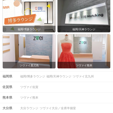
福岡/博多ラウンジ
福岡/天神ラウンジ
ツヴァイ鹿児島
ツヴァイ熊本
福岡県
福岡/博多ラウンジ
福岡/天神ラウンジ
ツヴァイ北九州
佐賀県
ツヴァイ佐賀
熊本県
ツヴァイ熊本
大分県
大分ラウンジ
ツヴァイ大分／全席半個室