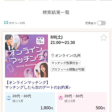
検索結果一覧
13
件中 1～13件
空席あり
8/8(土)
21:00〜21:30
オンライン/九州
マッチング投票付き♪
プロフィール閲覧が可能
【オンラインマッチング】
マッチングしたら次のデートのお約束♪
20代・30代
20代・30代
残り1席
残り2席
1,900
500
円
円