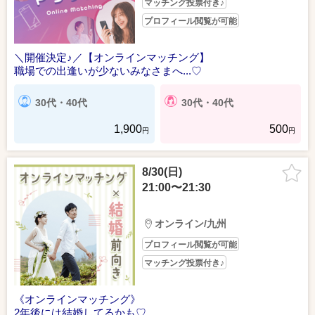
マッチング投票付き♪
プロフィール閲覧が可能
＼開催決定♪／【オンラインマッチング】
職場での出逢いが少ないみなさまへ...♡
30代・40代
30代・40代
1,900
500
円
円
8/30(日)
21:00〜21:30
オンライン/九州
プロフィール閲覧が可能
マッチング投票付き♪
《オンラインマッチング》
2年後には結婚してるかも♡