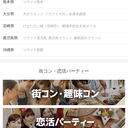
熊本県
ツヴァイ熊本
大分県
大分ラウンジ
ツヴァイ大分／全席半個室
宮崎県
ひなたのご縁（宮崎市）
都城市総合文化ホール
鹿児島県
ツヴァイ鹿児島
鹿児島ラウンジ
霧島国分ラウンジ
沖縄県
ツヴァイ那覇
街コン・恋活パーティー