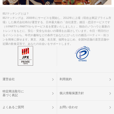
IBJマッチングとは？
IBJマッチングは、2006年にサービスを開始し、2012年に上場（現在は東証プライム市
場）した株式会社IBJが運営する、日本最大級の「自社直営」婚活・恋活サービスです
（※PARTY☆PARTYからサービス名を変更いたしました）。独自のノウハウと最新の
トレンドをもとに、安心・安全な出会いの環境をお届けしています。今日・明日行け
るイベントから、年代や趣味などの条件であなたにぴったりの婚活パーティー・街コ
ンを簡単に探せます。東京、大阪、名古屋、福岡をはじめ、全国56店舗の直営店舗や
近隣の飲食店等で、あなたの出会いをサポートします。
運営会社
利用規約
特定商法取引に
個人情報保護方針
基づく表記
よくあるご質問
お問い合わせ