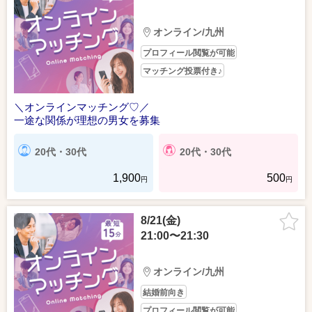
オンライン/九州
プロフィール閲覧が可能
マッチング投票付き♪
＼オンラインマッチング♡／
一途な関係が理想の男女を募集
20代・30代
20代・30代
1,900
500
円
円
8/21(金)
21:00〜21:30
オンライン/九州
結婚前向き
プロフィール閲覧が可能