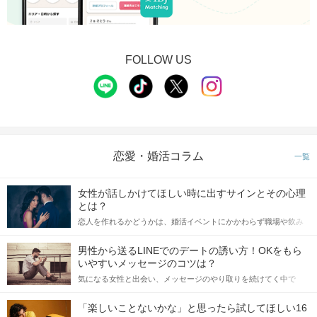
FOLLOW US
恋愛・婚活コラム
一覧
女性が話しかけてほしい時に出すサインとその心理
とは？
恋人を作れるかどうかは、婚活イベントにかかわらず職場や飲み
会の場で女性が話しかけて欲しい時に出すサインに、早く気づい
てアプローチできるかにも左右されます。 これから恋人作りを本
男性から送るLINEでのデートの誘い方！OKをもら
格的に始めようとしている方は、女性が異性を求めて出すサイン
いやすいメッセージのコツは？
をしっかりと理解し、正しい行動に移せるかどうかが重要。 この
気になる女性と出会い、メッセージのやり取りを続けてく中で
記事では、女性が話しかけて欲しい時に出すサインとその心理を
「この人いいな」と感じたら、次はデートに誘いたくなるもの。
詳しく解説した後、婚活イベントで実際にサインを受け取った場
しかし、中には「どう誘ったらいいの？」とお困りの男性もいら
合にどのような行動に繋げるべきかをご紹介していきます。
「楽しいことないかな」と思ったら試してほしい16
っしゃるのではないでしょうか。 そこで今回は、男性から女性へ