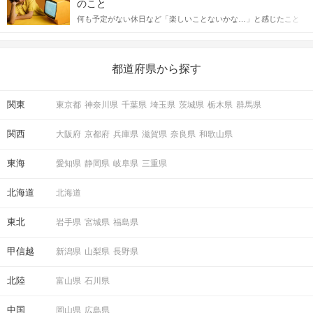
のこと
送るLINEでのデートの誘い方のコツをご紹介します。例文も混じ
何も予定がない休日など「楽しいことないかな…」と感じたこと
えながら解説するので、ぜひ参考にしてください。
がある人もいるのでは？ 日常が退屈に感じるなら、いますぐ楽し
いことを始めましょう！ いますぐ楽しい気分になれる対処法か
ら、恋愛・自分磨き・趣味などジャンル別の楽しいことまで、16
の楽しいことアイデアを集めました♪ いままさに楽しいことを探し
都道府県から探す
ている方は必見です。
関東
東京都
神奈川県
千葉県
埼玉県
茨城県
栃木県
群馬県
関西
大阪府
京都府
兵庫県
滋賀県
奈良県
和歌山県
東海
愛知県
静岡県
岐阜県
三重県
北海道
北海道
東北
岩手県
宮城県
福島県
甲信越
新潟県
山梨県
長野県
北陸
富山県
石川県
中国
岡山県
広島県