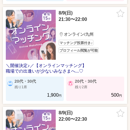
8/9(日)
21:30〜22:00
オンライン/九州
マッチング投票付き♪
プロフィール閲覧が可能
＼開催決定♪／【オンラインマッチング】
職場での出逢いが少ないみなさまへ...♡
20代・30代
20代・30代
残り1席
残り2席
1,900
500
円
円
8/9(日)
22:00〜22:30