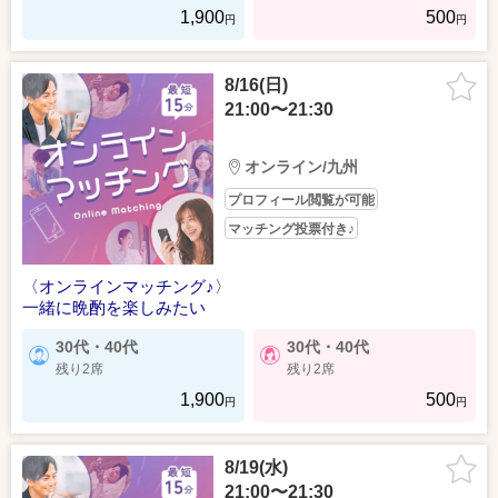
1,900
500
円
円
8/16(日)
21:00〜21:30
オンライン/九州
プロフィール閲覧が可能
マッチング投票付き♪
〈オンラインマッチング♪〉
一緒に晩酌を楽しみたい
30代・40代
30代・40代
残り2席
残り2席
1,900
500
円
円
8/19(水)
21:00〜21:30