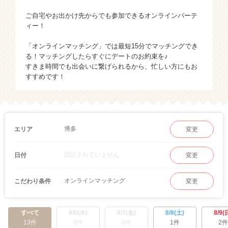
ご自宅やお出かけ先からでも参加できるオンラインパーテ
ィー！
「オンラインマッチング」では最短15分でマッチングでき
る！マッチングしたらすぐにデートのお約束を♪
すきま時間でも出会いに繋げられるから、忙しい方にもお
すすめです！
博多
エリア
変更
指定されていません
日付
変更
オンラインマッチング
こだわり条件
変更
すべて
8/6(木)
8/7(金)
8/8(土)
8/9(
13件
0件
0件
1件
2件