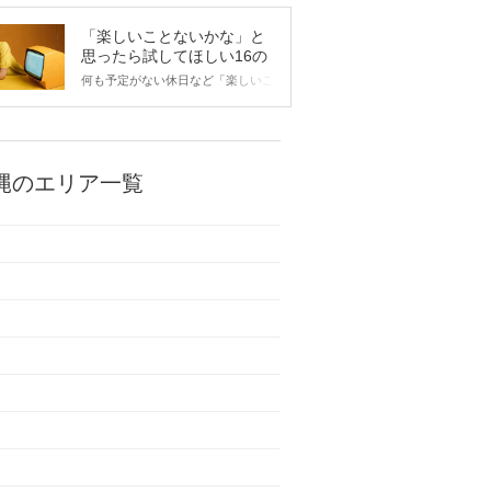
「楽しいことないかな」と
思ったら試してほしい16の
こと
何も予定がない休日など「楽しいこ
とないかな…」と感じたことがある
人もいるのでは？ 日常が退屈に感
じるなら、いますぐ楽しいことを始
めましょう！ いますぐ楽しい気分
になれる対処法から、恋愛・自分磨
縄のエリア一覧
き・趣味などジャンル別の楽しいこ
とまで、16の楽しいことアイデア
を集めました♪ いままさに楽しいこ
とを探している方は必見です。