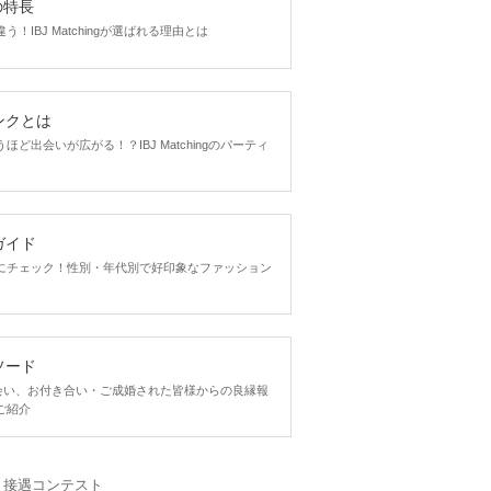
gの特長
！IBJ Matchingが選ばれる理由とは
ンクとは
ど出会いが広がる！？IBJ Matchingのパーティ
ガイド
にチェック！性別・年代別で好印象なファッション
ソード
ngで出会い、お付き合い・ご成婚された皆様からの良縁報
ご紹介
・接遇コンテスト