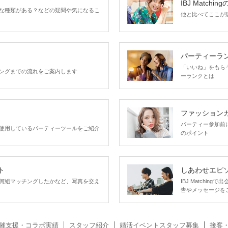
IBJ Matchin
な種類がある？などの疑問や気になるこ
他と比べてここが違う
パーティーラ
「いいね」をもらうほ
ングまでの流れをご案内します
ーランクとは
ファッション
パーティー参加前
使用しているパーティーツールをご紹介
のポイント
ト
しあわせエピ
何組マッチングしたかなど、写真を交え
IBJ Matchi
告やメッセージを
催支援・コラボ実績
スタッフ紹介
婚活イベントスタッフ募集
接客