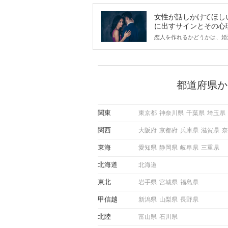
女性が話しかけてほし
に出すサインとその心
は？
恋人を作れるかどうかは、婚
ントにかかわらず職場や飲み
で女性が話しかけて欲しい時
サインに、早く気づいてアプ
できるかにも左右されます。
から恋人作りを本格的に始め
都道府県か
している方は、女性が異性を
出すサインをしっかりと理解
しい行動に移せるかどうかが
関東
東京都
神奈川県
千葉県
埼玉県
この記事では、女性が話しか
しい時に出すサインとその心
関西
大阪府
京都府
兵庫県
滋賀県
奈
しく解説した後、婚活イベン
際にサインを受け取った場合
東海
愛知県
静岡県
岐阜県
三重県
ような行動に繋げるべきかを
していきます。
北海道
北海道
東北
岩手県
宮城県
福島県
甲信越
新潟県
山梨県
長野県
北陸
富山県
石川県