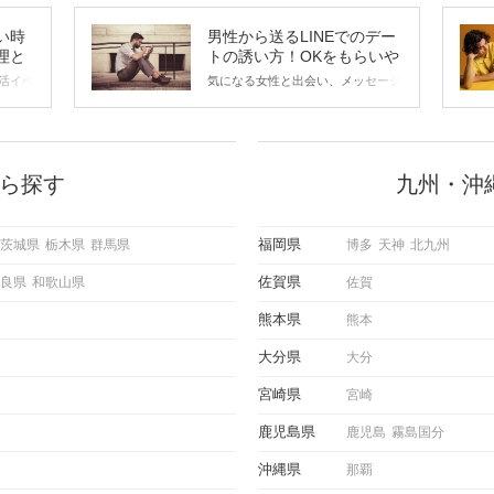
い時
男性から送るLINEでのデー
理と
トの誘い方！OKをもらいや
すいメッセージのコツは？
活イベ
気になる女性と出会い、メッセージ
会の場
のやり取りを続けてく中で「この人
に出す
いいな」と感じたら、次はデートに
ローチ
誘いたくなるもの。 しかし、中に
 これ
は「どう誘ったらいいの？」とお困
ようと
りの男性もいらっしゃるのではない
ら探す
九州・沖
求めて
でしょうか。 そこで今回は、男性
し、正
から女性へ送るLINEでのデートの
重要。
誘い方のコツをご紹介します。例文
福岡県
茨城県
栃木県
群馬県
博多
天神
北九州
けて欲
も混じえながら解説するので、ぜひ
理を詳
参考にしてください。
佐賀県
良県
和歌山県
佐賀
トで実
にどの
熊本県
熊本
ご紹介
大分県
大分
宮崎県
宮崎
鹿児島県
鹿児島
霧島国分
沖縄県
那覇