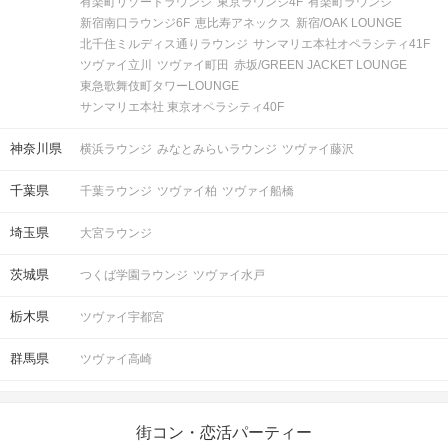
有楽町リゾートラウンジ
東京ラウンジ4F
有楽町ラウンジ
新宿南口ラウンジ6F
恵比寿アネックス
新宿/OAK LOUNGE
北千住ミルディス通りラウンジ
サンマリエ本社オペラシティ41F
ツヴァイ立川
ツヴァイ町田
赤坂/GREEN JACKET LOUNGE
東急歌舞伎町タワーLOUNGE
サンマリエ本社 東京オペラシティ40F
神奈川県
横浜ラウンジ
みなとみらいラウンジ
ツヴァイ藤沢
千葉県
千葉ラウンジ
ツヴァイ柏
ツヴァイ船橋
埼玉県
大宮ラウンジ
茨城県
つくば学園ラウンジ
ツヴァイ水戸
栃木県
ツヴァイ宇都宮
群馬県
ツヴァイ高崎
街コン・恋活パーティー