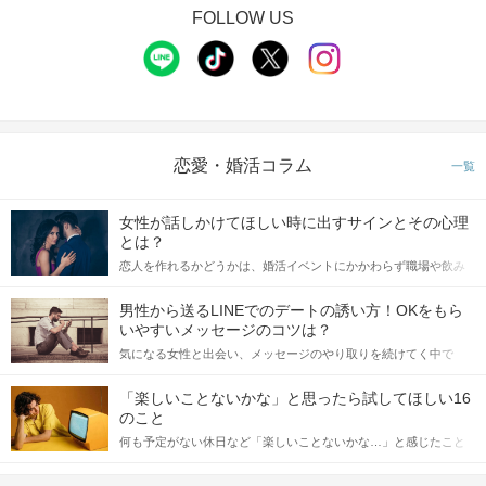
FOLLOW US
恋愛・婚活コラム
一覧
女性が話しかけてほしい時に出すサインとその心理
とは？
恋人を作れるかどうかは、婚活イベントにかかわらず職場や飲み
会の場で女性が話しかけて欲しい時に出すサインに、早く気づい
てアプローチできるかにも左右されます。 これから恋人作りを本
男性から送るLINEでのデートの誘い方！OKをもら
格的に始めようとしている方は、女性が異性を求めて出すサイン
いやすいメッセージのコツは？
をしっかりと理解し、正しい行動に移せるかどうかが重要。 この
気になる女性と出会い、メッセージのやり取りを続けてく中で
記事では、女性が話しかけて欲しい時に出すサインとその心理を
「この人いいな」と感じたら、次はデートに誘いたくなるもの。
詳しく解説した後、婚活イベントで実際にサインを受け取った場
しかし、中には「どう誘ったらいいの？」とお困りの男性もいら
合にどのような行動に繋げるべきかをご紹介していきます。
「楽しいことないかな」と思ったら試してほしい16
っしゃるのではないでしょうか。 そこで今回は、男性から女性へ
のこと
送るLINEでのデートの誘い方のコツをご紹介します。例文も混じ
何も予定がない休日など「楽しいことないかな…」と感じたこと
えながら解説するので、ぜひ参考にしてください。
がある人もいるのでは？ 日常が退屈に感じるなら、いますぐ楽し
いことを始めましょう！ いますぐ楽しい気分になれる対処法か