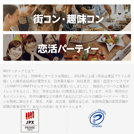
IBJマッチングとは？
IBJマッチングは、2006年にサービスを開始し、2012年に上場（現在は東証プライム市
場）した株式会社IBJが運営する、日本最大級の「自社直営」婚活・恋活サービスです
（※PARTY☆PARTYからサービス名を変更いたしました）。独自のノウハウと最新の
トレンドをもとに、安心・安全な出会いの環境をお届けしています。今日・明日行け
るイベントから、年代や趣味などの条件であなたにぴったりの婚活パーティー・街コ
ンを簡単に探せます。東京、大阪、名古屋、福岡をはじめ、全国56店舗の直営店舗や
近隣の飲食店等で、あなたの出会いをサポートします。