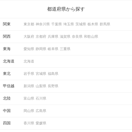
ら、恋愛・自分磨き・趣味などジャンル別の楽しいことまで、16
の楽しいことアイデアを集めました♪ いままさに楽しいことを探し
都道府県から探す
ている方は必見です。
関東
東京都
神奈川県
千葉県
埼玉県
茨城県
栃木県
群馬県
関西
大阪府
京都府
兵庫県
滋賀県
奈良県
和歌山県
東海
愛知県
静岡県
岐阜県
三重県
北海道
北海道
東北
岩手県
宮城県
福島県
甲信越
新潟県
山梨県
長野県
北陸
富山県
石川県
中国
岡山県
広島県
四国
香川県
愛媛県