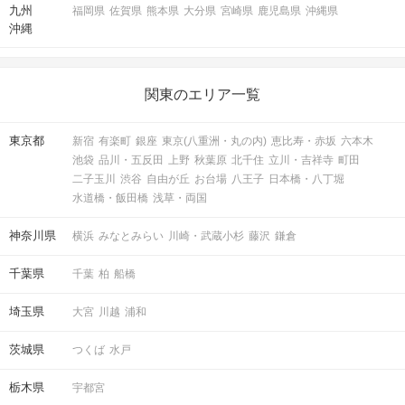
九州
福岡県
佐賀県
熊本県
大分県
宮崎県
鹿児島県
沖縄県
沖縄
関東のエリア一覧
東京都
新宿
有楽町
銀座
東京(八重洲・丸の内)
恵比寿・赤坂
六本木
池袋
品川・五反田
上野
秋葉原
北千住
立川・吉祥寺
町田
二子玉川
渋谷
自由が丘
お台場
八王子
日本橋・八丁堀
水道橋・飯田橋
浅草・両国
神奈川県
横浜
みなとみらい
川崎・武蔵小杉
藤沢
鎌倉
千葉県
千葉
柏
船橋
埼玉県
大宮
川越
浦和
茨城県
つくば
水戸
栃木県
宇都宮