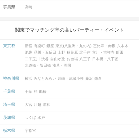
群馬県
高崎
関東でマッチング率の高いパーティー・イベント
東京都
新宿
有楽町
銀座
東京(八重洲・丸の内)
恵比寿・赤坂
六本木
池袋
品川・五反田
上野
秋葉原
北千住
立川・吉祥寺
町田
二子玉川
渋谷
自由が丘
お台場
八王子
日本橋・八丁堀
水道橋・飯田橋
浅草・両国
神奈川県
横浜
みなとみらい
川崎・武蔵小杉
藤沢
鎌倉
千葉県
千葉
柏
船橋
埼玉県
大宮
川越
浦和
茨城県
つくば
水戸
栃木県
宇都宮