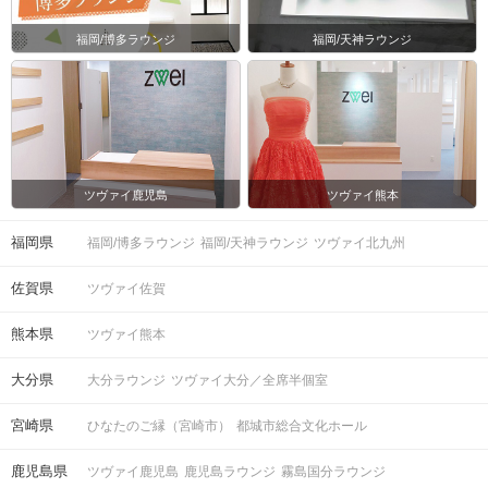
福岡/博多ラウンジ
福岡/天神ラウンジ
ツヴァイ鹿児島
ツヴァイ熊本
福岡県
福岡/博多ラウンジ
福岡/天神ラウンジ
ツヴァイ北九州
佐賀県
ツヴァイ佐賀
熊本県
ツヴァイ熊本
大分県
大分ラウンジ
ツヴァイ大分／全席半個室
宮崎県
ひなたのご縁（宮崎市）
都城市総合文化ホール
鹿児島県
ツヴァイ鹿児島
鹿児島ラウンジ
霧島国分ラウンジ