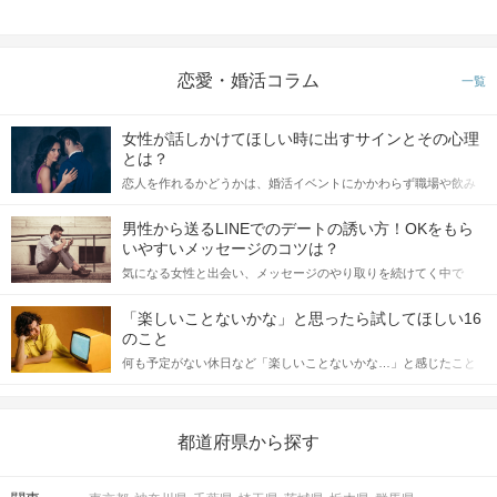
恋愛・婚活コラム
一覧
女性が話しかけてほしい時に出すサインとその心理
とは？
恋人を作れるかどうかは、婚活イベントにかかわらず職場や飲み
会の場で女性が話しかけて欲しい時に出すサインに、早く気づい
てアプローチできるかにも左右されます。 これから恋人作りを本
男性から送るLINEでのデートの誘い方！OKをもら
格的に始めようとしている方は、女性が異性を求めて出すサイン
いやすいメッセージのコツは？
をしっかりと理解し、正しい行動に移せるかどうかが重要。 この
気になる女性と出会い、メッセージのやり取りを続けてく中で
記事では、女性が話しかけて欲しい時に出すサインとその心理を
「この人いいな」と感じたら、次はデートに誘いたくなるもの。
詳しく解説した後、婚活イベントで実際にサインを受け取った場
しかし、中には「どう誘ったらいいの？」とお困りの男性もいら
合にどのような行動に繋げるべきかをご紹介していきます。
「楽しいことないかな」と思ったら試してほしい16
っしゃるのではないでしょうか。 そこで今回は、男性から女性へ
のこと
送るLINEでのデートの誘い方のコツをご紹介します。例文も混じ
何も予定がない休日など「楽しいことないかな…」と感じたこと
えながら解説するので、ぜひ参考にしてください。
がある人もいるのでは？ 日常が退屈に感じるなら、いますぐ楽し
いことを始めましょう！ いますぐ楽しい気分になれる対処法か
ら、恋愛・自分磨き・趣味などジャンル別の楽しいことまで、16
の楽しいことアイデアを集めました♪ いままさに楽しいことを探し
都道府県から探す
ている方は必見です。