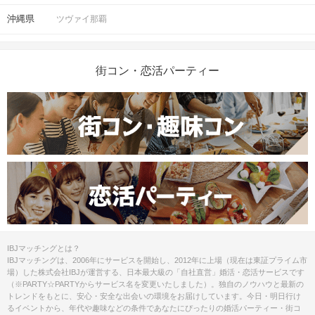
沖縄県
ツヴァイ那覇
街コン・恋活パーティー
IBJマッチングとは？
IBJマッチングは、2006年にサービスを開始し、2012年に上場（現在は東証プライム市
場）した株式会社IBJが運営する、日本最大級の「自社直営」婚活・恋活サービスです
（※PARTY☆PARTYからサービス名を変更いたしました）。独自のノウハウと最新の
トレンドをもとに、安心・安全な出会いの環境をお届けしています。今日・明日行け
るイベントから、年代や趣味などの条件であなたにぴったりの婚活パーティー・街コ