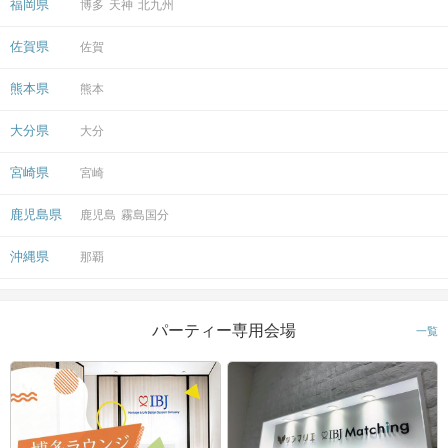
福岡県
博多
天神
北九州
佐賀県
佐賀
熊本県
熊本
大分県
大分
宮崎県
宮崎
鹿児島県
鹿児島
霧島国分
沖縄県
那覇
パーティー専用会場
一覧