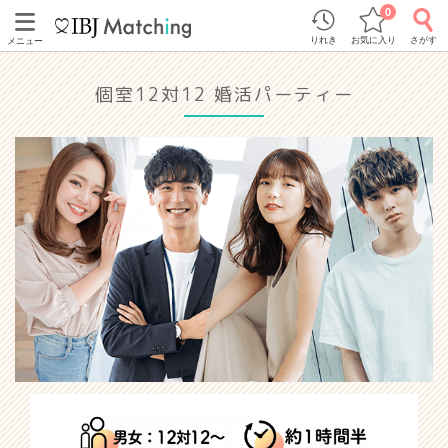
0
りれき
お気に入り
さがす
メニュー
個室12対12 婚活パーティー