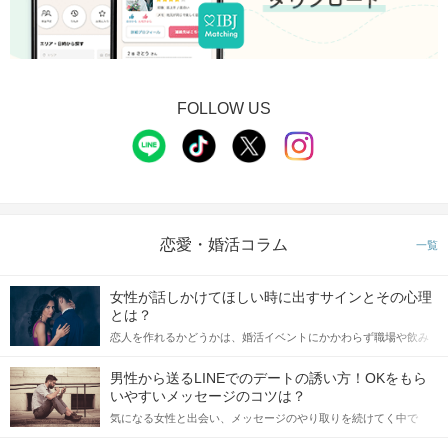
FOLLOW US
恋愛・婚活コラム
一覧
女性が話しかけてほしい時に出すサインとその心理
とは？
恋人を作れるかどうかは、婚活イベントにかかわらず職場や飲み
会の場で女性が話しかけて欲しい時に出すサインに、早く気づい
てアプローチできるかにも左右されます。 これから恋人作りを本
男性から送るLINEでのデートの誘い方！OKをもら
格的に始めようとしている方は、女性が異性を求めて出すサイン
いやすいメッセージのコツは？
をしっかりと理解し、正しい行動に移せるかどうかが重要。 この
気になる女性と出会い、メッセージのやり取りを続けてく中で
記事では、女性が話しかけて欲しい時に出すサインとその心理を
「この人いいな」と感じたら、次はデートに誘いたくなるもの。
詳しく解説した後、婚活イベントで実際にサインを受け取った場