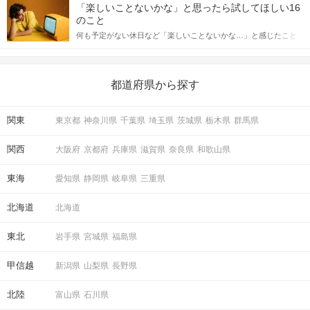
しかし、中には「どう誘ったらいいの？」とお困りの男性もいら
合にどのような行動に繋げるべきかをご紹介していきます。
「楽しいことないかな」と思ったら試してほしい16
っしゃるのではないでしょうか。 そこで今回は、男性から女性へ
のこと
送るLINEでのデートの誘い方のコツをご紹介します。例文も混じ
何も予定がない休日など「楽しいことないかな…」と感じたこと
えながら解説するので、ぜひ参考にしてください。
がある人もいるのでは？ 日常が退屈に感じるなら、いますぐ楽し
いことを始めましょう！ いますぐ楽しい気分になれる対処法か
ら、恋愛・自分磨き・趣味などジャンル別の楽しいことまで、16
の楽しいことアイデアを集めました♪ いままさに楽しいことを探し
都道府県から探す
ている方は必見です。
関東
東京都
神奈川県
千葉県
埼玉県
茨城県
栃木県
群馬県
関西
大阪府
京都府
兵庫県
滋賀県
奈良県
和歌山県
東海
愛知県
静岡県
岐阜県
三重県
北海道
北海道
東北
岩手県
宮城県
福島県
甲信越
新潟県
山梨県
長野県
北陸
富山県
石川県