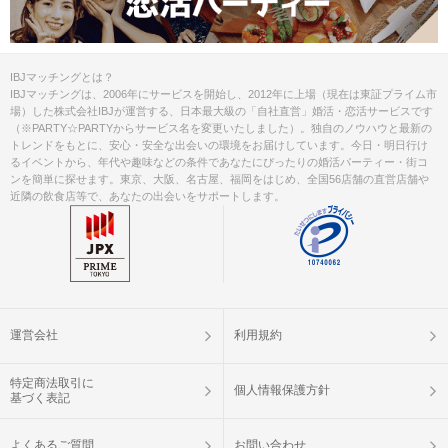
IBJマッチングとは？
IBJマッチングは、2006年にサービスを開始し、2012年に上場（現在は東証プライム市
場）した株式会社IBJが運営する、日本最大級の「自社直営」婚活・恋活サービスです
（※PARTY☆PARTYからサービス名を変更いたしました）。独自のノウハウと最新の
トレンドをもとに、安心・安全な出会いの環境をお届けしています。今日・明日行け
るイベントから、年代や趣味などの条件であなたにぴったりの婚活パーティー・街コ
ンを簡単に探せます。東京、大阪、名古屋、福岡をはじめ、全国56店舗の直営店舗や
近隣の飲食店等で、あなたの出会いをサポートします。
運営会社
利用規約
特定商法取引に
個人情報保護方針
基づく表記
よくあるご質問
お問い合わせ