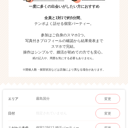
一度に多くの出会いがしたい方におすすめ
全員と1対1で約5分間、
テンポよく話せる個室パーティー。
参加はご自身のスマホ1つ。
写真付きプロフィールの確認から結果発表まで
スマホで完結。
操作はシンプルで、婚活が初めての方でも安心。
紙の記入や、周囲を気にする必要もありません。
※開催人数・個室状況などは店舗により異なる場合があります。
霧島国分
エリア
変更
指定されていません
日付
変更
個室12対12 婚活パーティー
こだわり条件