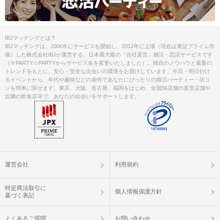
IBJマッチングとは？
IBJマッチングは、2006年にサービスを開始し、2012年に上場（現在は東証プライム市
場）した株式会社IBJが運営する、日本最大級の「自社直営」婚活・恋活サービスです
（※PARTY☆PARTYからサービス名を変更いたしました）。独自のノウハウと最新の
トレンドをもとに、安心・安全な出会いの環境をお届けしています。今日・明日行け
るイベントから、年代や趣味などの条件であなたにぴったりの婚活パーティー・街コ
ンを簡単に探せます。東京、大阪、名古屋、福岡をはじめ、全国56店舗の直営店舗や
近隣の飲食店等で、あなたの出会いをサポートします。
運営会社
利用規約
特定商法取引に
個人情報保護方針
基づく表記
よくあるご質問
お問い合わせ