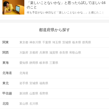
しかし、中には「どう誘ったらいいの？」とお困りの男性もいら
合にどのような行動に繋げるべきかをご紹介していきます。
「楽しいことないかな」と思ったら試してほしい16
っしゃるのではないでしょうか。 そこで今回は、男性から女性へ
のこと
送るLINEでのデートの誘い方のコツをご紹介します。例文も混じ
何も予定がない休日など「楽しいことないかな…」と感じたこと
えながら解説するので、ぜひ参考にしてください。
がある人もいるのでは？ 日常が退屈に感じるなら、いますぐ楽し
いことを始めましょう！ いますぐ楽しい気分になれる対処法か
ら、恋愛・自分磨き・趣味などジャンル別の楽しいことまで、16
の楽しいことアイデアを集めました♪ いままさに楽しいことを探し
都道府県から探す
ている方は必見です。
関東
東京都
神奈川県
千葉県
埼玉県
茨城県
栃木県
群馬県
関西
大阪府
京都府
兵庫県
滋賀県
奈良県
和歌山県
東海
愛知県
静岡県
岐阜県
三重県
北海道
北海道
東北
岩手県
宮城県
福島県
甲信越
新潟県
山梨県
長野県
北陸
富山県
石川県