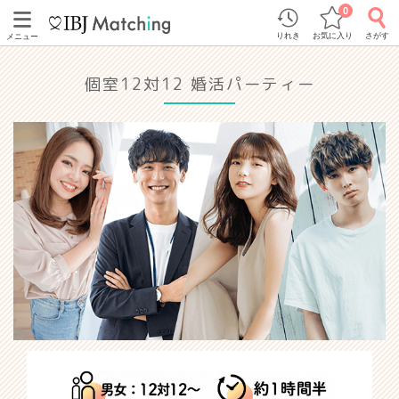
0
りれき
お気に入り
さがす
メニュー
個室12対12 婚活パーティー