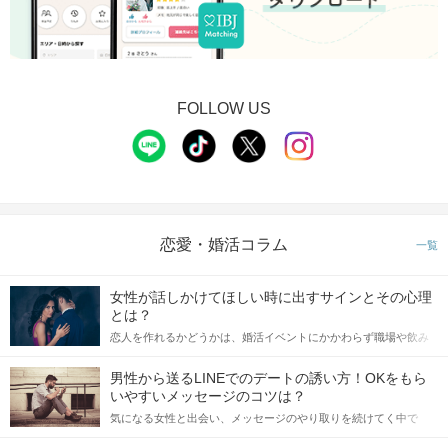
FOLLOW US
恋愛・婚活コラム
一覧
女性が話しかけてほしい時に出すサインとその心理
とは？
恋人を作れるかどうかは、婚活イベントにかかわらず職場や飲み
会の場で女性が話しかけて欲しい時に出すサインに、早く気づい
てアプローチできるかにも左右されます。 これから恋人作りを本
男性から送るLINEでのデートの誘い方！OKをもら
格的に始めようとしている方は、女性が異性を求めて出すサイン
いやすいメッセージのコツは？
をしっかりと理解し、正しい行動に移せるかどうかが重要。 この
気になる女性と出会い、メッセージのやり取りを続けてく中で
記事では、女性が話しかけて欲しい時に出すサインとその心理を
「この人いいな」と感じたら、次はデートに誘いたくなるもの。
詳しく解説した後、婚活イベントで実際にサインを受け取った場