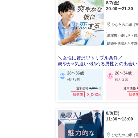
8/7(金)
20:00〜21:30
ひなたのご縁（
清潔感・優しさ・頼
結婚を見据えた本気
＼女性に贅沢♡トリプル条件／
爽やか×気遣い×頼れる男性との出会い
28〜36歳
26〜34歳
残り3席
残り2席
通常価格
3,900
円
通常価格
3,000
初参加
初参
円
8/9(日)
11:30〜13:00
ひなたのご縁（