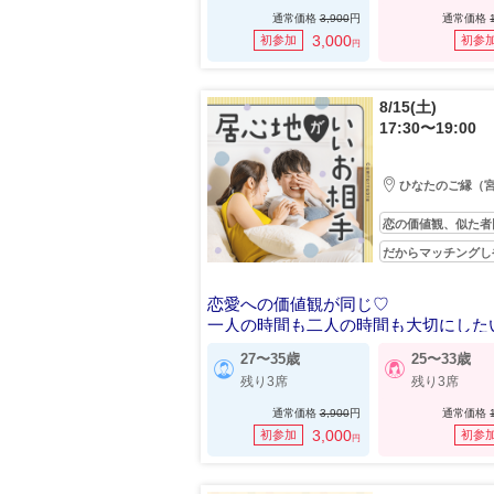
通常価格
3,900
円
通常価格
3,000
初参加
初参
円
8/15(土)
17:30〜19:00
ひなたのご縁（
恋の価値観、似た者
だからマッチングし
恋愛への価値観が同じ♡
一人の時間も二人の時間も大切にした
27〜35歳
25〜33歳
残り3席
残り3席
通常価格
3,900
円
通常価格
3,000
初参加
初参
円