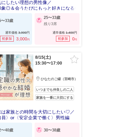
氏にしたい理想の男性像／
印象◎＆会うたびにもっと好きになる♥
25〜33歳
5〜33歳
残り3席
通常価格
3,900
円
通常価格
1,400
円
3,000
0
初参加
初参加
円
円
8/15(土)
15:30〜17:00
ひなたのご縁（宮崎市）
いつまでも仲良しの二人
家族を一番に大切にする
来は家族との時間を大切にしたい♡／
務員〉or〈安定企業で働く〉男性編
2〜40歳
30〜38歳