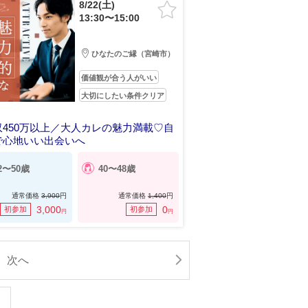
8/22(土)
13:30〜15:00
ひなたのご縁（宮崎市）
価値観が合う人がいい
大切にしたい条件クリア
収450万以上／大人カレの魅力満載♡自
で心地いい出会いへ
2〜50歳
40〜48歳
通常価格
3,900
円
通常価格
1,400
円
3,000
0
初参加
初参加
円
円
次へ