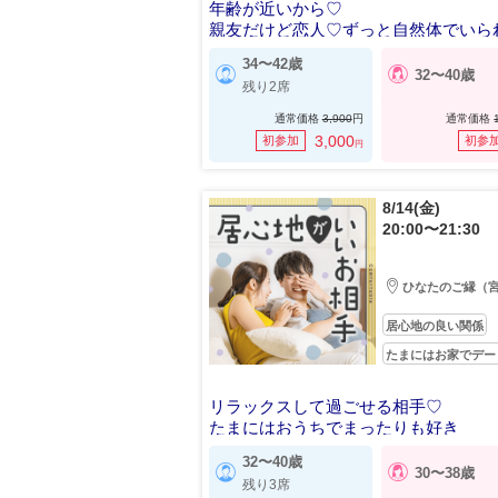
年齢が近いから♡
親友だけど恋人♡ずっと自然体でいら
係へ
34〜42歳
32〜40歳
残り2席
通常価格
3,900
円
通常価格
3,000
初参加
初参
円
8/14(金)
20:00〜21:30
ひなたのご縁（
居心地の良い関係
たまにはお家でデー
リラックスして過ごせる相手♡
たまにはおうちでまったりも好き
32〜40歳
30〜38歳
残り3席