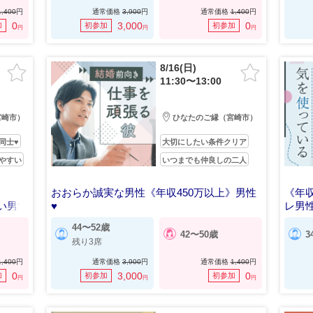
1,400
円
通常価格
3,900
円
通常価格
1,400
円
0
3,000
0
加
初参加
初参加
円
円
円
8/16(日)
11:30〜13:00
宮崎市）
ひなたのご縁（宮崎市）
同士♥
大切にしたい条件クリア
やすい
いつまでも仲良しの二人
おおらか誠実な男性《年収450万以上》男性
《年収
い男女
♥
レ男
気持ち的にも経済的にも魅力的な彼氏
44〜52歳
42〜50歳
3
残り3席
1,400
円
通常価格
3,900
円
通常価格
1,400
円
0
3,000
0
加
初参加
初参加
円
円
円