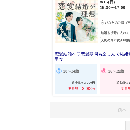
8/16(日)
15:30〜17:00
ひなたのご縁（
結婚も視野に入れて
人気の同年代★6歳
恋愛結婚へ♡恋愛期間も楽しんで結婚
男女
28〜34歳
26〜32歳
通常価格
3,900
円
通常価格
3,000
初参加
初参
円
前へ