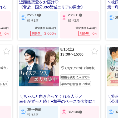
近距離恋愛をお届け♡
＼彼
れる関
《曽於、国分.etc都城エリアの男女》
第一
25〜33歳
23〜31歳
2
残り1席
残り2席
1,400
円
通常価格
3,900
円
通常価格
1,400
円
0
3,000
0
加
初参加
初参加
円
円
円
8/15(土)
13:30〜15:00
宮崎市）
ひなたのご縁（宮崎市）
結婚も視野に入れて✨
トも♥
早めのお付き合い希望
＼ちゃんと向き合ってくれる人♡／
＼将
幸せがずっと続く♥相手のペースを大切にす
〈公
る男性
38〜46歳
36〜44歳
3
残り3席