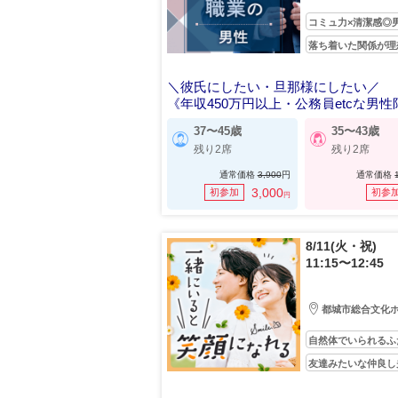
コミュ力×清潔感◎
落ち着いた関係が理
＼彼氏にしたい・旦那様にしたい／
《年収450万円以上・公務員etcな男性
37〜45歳
35〜43歳
残り2席
残り2席
通常価格
3,900
円
通常価格
3,000
初参加
初参
円
8/11(火・祝)
11:15〜12:45
都城市総合文化
自然体でいられるふ
友達みたいな仲良し