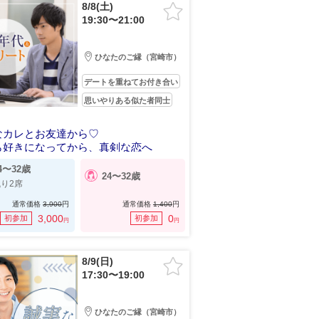
8/8(土)
19:30〜21:00
ひなたのご縁（宮崎市）
デートを重ねてお付き合い
思いやりある似た者同士
なカレとお友達から♡
ら好きになってから、真剣な恋へ
4〜32歳
24〜32歳
り2席
通常価格
3,900
円
通常価格
1,400
円
3,000
0
初参加
初参加
円
円
8/9(日)
17:30〜19:00
ひなたのご縁（宮崎市）