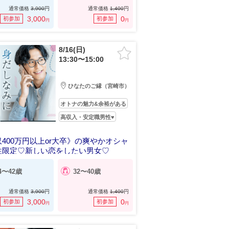
通常価格
3,900
円
通常価格
1,400
円
3,000
0
初参加
初参加
円
円
8/16(日)
13:30〜15:00
ひなたのご縁（宮崎市）
オトナの魅力&余裕がある
高収入・安定職男性♥
400万円以上or大卒》の爽やかオシャ
性限定♡新しい恋をしたい男女♡
4〜42歳
32〜40歳
通常価格
3,900
円
通常価格
1,400
円
3,000
0
初参加
初参加
円
円