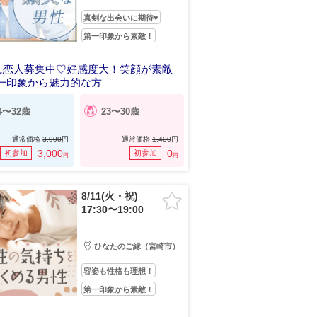
真剣な出会いに期待♥
第一印象から素敵！
に恋人募集中♡好感度大！笑顔が素敵
第一印象から魅力的な方
4〜32歳
23〜30歳
通常価格
3,900
円
通常価格
1,400
円
3,000
0
初参加
初参加
円
円
8/11(火・祝)
17:30〜19:00
ひなたのご縁（宮崎市）
容姿も性格も理想！
第一印象から素敵！