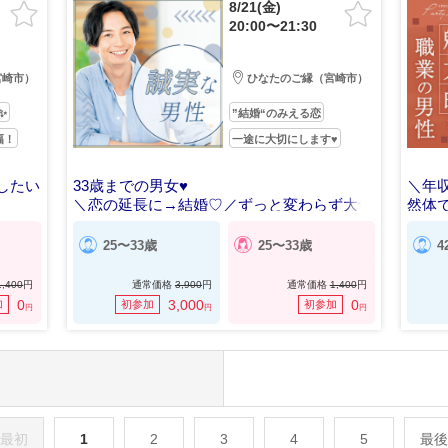
8/21(金)
20:00〜21:30
宮崎市）
ひなたのご縁（宮崎市）
✨
”結婚“のみえる恋
幅！
一途に大切にします♥
したい
33歳までの男女♥
＼年
＼恋の延長に→結婚♡／ずっと変わらず大切
然体
にしてくれる
25〜33歳
25〜33歳
4
1,400
円
通常価格
3,900
円
通常価格
1,400
円
0
3,000
0
加
初参加
初参加
円
円
円
最初
1
2
3
4
5
最後