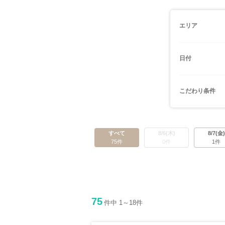
エリア
日付
こだわり条件
すべて
8/6(木)
8/7(金)
75件
0件
1件
75
件中 1～18件