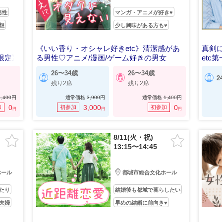
男性
マンガ・アニメが好き♥
想
少し興味がある方も♥
《いい香り・オシャレ好きetc》清潔感があ
真剣
限定》
る男性♡アニメ/漫画/ゲーム好きの男女
etc
26〜34歳
26〜34歳
2
残り2席
残り2席
1,400
円
通常価格
3,900
円
通常価格
1,400
円
0
3,000
0
加
初参加
初参加
円
円
円
8/11(火・祝)
13:15〜14:45
ホール
都城市総合文化ホール
たり
結婚後も都城で暮らしたい
夫婦
早めの結婚に前向き♥