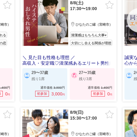
8/8(土)
17:30〜19:00
宮崎市）
ひなたのご縁（宮崎市）
れる
清潔感はもちろん大事♥
の恋
大切にし合える関係が理想
＼ 見た目も性格も理想 ／
誠実
高収入・安定職♡清潔感あるエリート男性編
心か
29〜37歳
27〜35歳
2
残り1席
残り3席
残
1,400
円
通常価格
3,900
円
通常価格
1,400
円
0
3,000
0
加
初参加
初参加
円
円
円
8/9(日)
15:30〜17:00
宮崎市）
ひなたのご縁（宮崎市）