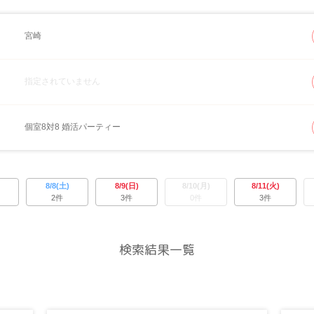
宮崎
指定されていません
個室8対8 婚活パーティー
8/8(土)
8/9(日)
8/10(月)
8/11(火)
2件
3件
0件
3件
検索結果一覧