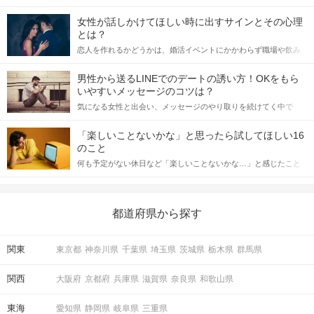
女性が話しかけてほしい時に出すサインとその心理
とは？
恋人を作れるかどうかは、婚活イベントにかかわらず職場や飲み
会の場で女性が話しかけて欲しい時に出すサインに、早く気づい
てアプローチできるかにも左右されます。 これから恋人作りを本
男性から送るLINEでのデートの誘い方！OKをもら
格的に始めようとしている方は、女性が異性を求めて出すサイン
いやすいメッセージのコツは？
をしっかりと理解し、正しい行動に移せるかどうかが重要。 この
気になる女性と出会い、メッセージのやり取りを続けてく中で
記事では、女性が話しかけて欲しい時に出すサインとその心理を
「この人いいな」と感じたら、次はデートに誘いたくなるもの。
詳しく解説した後、婚活イベントで実際にサインを受け取った場
しかし、中には「どう誘ったらいいの？」とお困りの男性もいら
合にどのような行動に繋げるべきかをご紹介していきます。
「楽しいことないかな」と思ったら試してほしい16
っしゃるのではないでしょうか。 そこで今回は、男性から女性へ
のこと
送るLINEでのデートの誘い方のコツをご紹介します。例文も混じ
何も予定がない休日など「楽しいことないかな…」と感じたこと
えながら解説するので、ぜひ参考にしてください。
がある人もいるのでは？ 日常が退屈に感じるなら、いますぐ楽し
いことを始めましょう！ いますぐ楽しい気分になれる対処法か
ら、恋愛・自分磨き・趣味などジャンル別の楽しいことまで、16
の楽しいことアイデアを集めました♪ いままさに楽しいことを探し
都道府県から探す
ている方は必見です。
関東
東京都
神奈川県
千葉県
埼玉県
茨城県
栃木県
群馬県
関西
大阪府
京都府
兵庫県
滋賀県
奈良県
和歌山県
東海
愛知県
静岡県
岐阜県
三重県