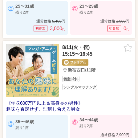
25〜31歳
23〜29歳
残り2席
残り2席
通常価格
5,400
円
通常価格
1,500
円
3,000
0
初参加
初参加
円
円
8/11(火・祝)
15:15〜16:45
新宿西口/11階
個室8対8
シングルマッチング
《年収600万円以上＆高身長の男性》
趣味を否定せず、理解し合える男女
34〜44歳
35〜46歳
残り2席
残り1席
通常価格
2,900
円