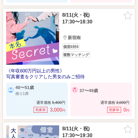
8/11(火・祝)
17:30〜18:30
新宿南
個室8対8
複数マッチング
《年収600万円以上の男性》
写真審査をクリアした男女のみご招待
40〜51歳
37〜49歳
残り1席
通常価格
5,400
円
通常価格
3,000
円
3,000
0
初参加
初参加
円
円
8/11(火・祝)
17:30〜19:30