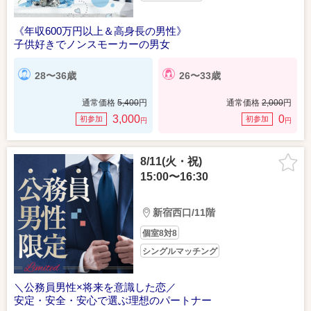
《年収600万円以上＆高身長の男性》
子供好きでノンスモーカーの男女
28〜36歳
26〜33歳
通常価格
5,400
円
通常価格
2,000
円
3,000
0
初参加
初参加
円
円
8/11(火・祝)
15:00〜16:30
新宿西口/11階
個室8対8
シングルマッチング
＼公務員男性×将来を意識した恋／
安定・安全・安心で選ぶ理想のパートナー