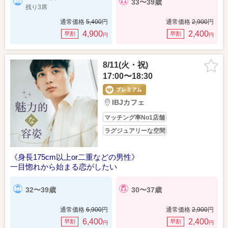
33〜39歳
残り3席
通常価格
5,400
円
通常価格
2,900
円
4,900
2,400
早割
早割
円
円
8/11(火・祝)
17:00〜18:30
IBJカフェ
マッチング率No1店舗
ラグジュアリーな空間
《身長175cm以上or二重などの男性》
一目惚れから始まる恋がしたい
32〜39歳
30〜37歳
通常価格
6,900
円
通常価格
2,900
円
6,400
2,400
早割
早割
円
円