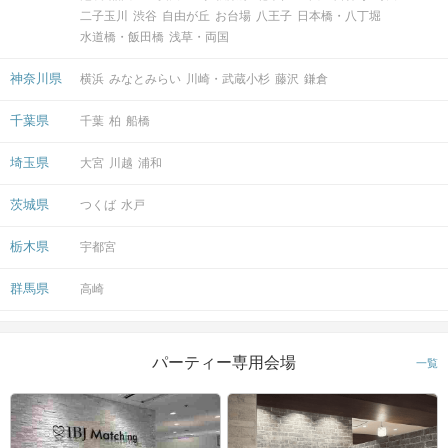
二子玉川
渋谷
自由が丘
お台場
八王子
日本橋・八丁堀
水道橋・飯田橋
浅草・両国
神奈川県
横浜
みなとみらい
川崎・武蔵小杉
藤沢
鎌倉
千葉県
千葉
柏
船橋
埼玉県
大宮
川越
浦和
茨城県
つくば
水戸
栃木県
宇都宮
群馬県
高崎
パーティー専用会場
一覧