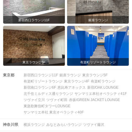
新宿西口ラウンジ11F
銀座ラウンジ
東京ラウンジ5F
有楽町リゾートラウンジ
東京都
新宿西口ラウンジ11F
銀座ラウンジ
東京ラウンジ5F
有楽町リゾートラウンジ
東京ラウンジ4F
有楽町ラウンジ
新宿南口ラウンジ6F
恵比寿アネックス
新宿/OAK LOUNGE
北千住ミルディス通りラウンジ
サンマリエ本社オペラシティ41F
ツヴァイ立川
ツヴァイ町田
赤坂/GREEN JACKET LOUNGE
東急歌舞伎町タワーLOUNGE
サンマリエ本社 東京オペラシティ40F
神奈川県
横浜ラウンジ
みなとみらいラウンジ
ツヴァイ藤沢