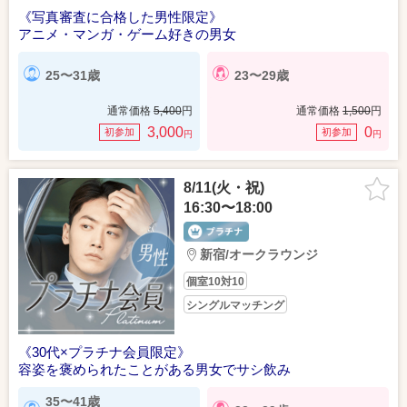
《写真審査に合格した男性限定》
アニメ・マンガ・ゲーム好きの男女
25〜31歳
23〜29歳
通常価格
5,400
円
通常価格
1,500
円
3,000
0
初参加
初参加
円
円
8/11(火・祝)
16:30〜18:00
新宿/オークラウンジ
個室10対10
シングルマッチング
《30代×プラチナ会員限定》
容姿を褒められたことがある男女でサシ飲み
35〜41歳