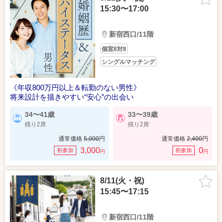
15:30〜17:00
新宿西口/11階
個室8対8
シングルマッチング
《年収800万円以上＆転勤のない男性》
将来設計を描きやすい“安心”の出会い
34〜41歳
33〜39歳
残り2席
残り2席
通常価格
5,000
円
通常価格
2,400
円
3,000
0
初参加
初参加
円
円
8/11(火・祝)
15:45〜17:15
新宿西口/11階