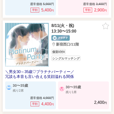
通常価格
5,900
円
通常価格
3,400
円
5,400
2,900
早割
早割
円
円
8/11(火・祝)
13:30〜15:00
新宿西口/11階
個室8対8
シングルマッチング
＼男女30～35歳♡プラチナパーティー／
冗談も本音も言い合える笑顔溢れる関係
30〜35歳
30〜35歳
残り2席
残り1席
通常価格
4,900
円
2,400
円
4,400
早割
円