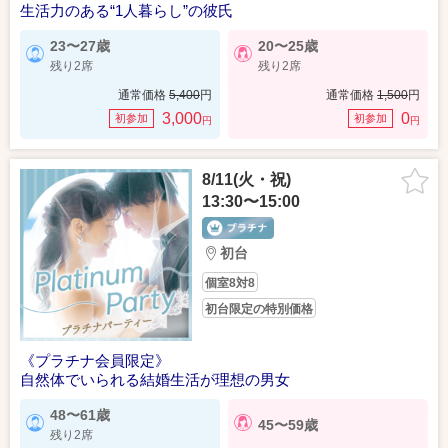
生活力のある“1人暮らし”の彼氏
23〜27歳
20〜25歳
残り2席
残り2席
通常価格
5,400
円
通常価格
1,500
円
3,000
0
初参加
初参加
円
円
8/11(火・祝)
13:30〜15:00
初台
個室8対8
初台限定の特別価格
《プラチナ会員限定》
自然体でいられる結婚生活が理想の男女
48〜61歳
45〜59歳
残り2席