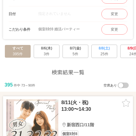
指定されていません
日付
変更
個室8対8 婚活パーティー
こだわり条件
変更
すべて
8/6(木)
8/7(金)
8/8(土)
8/9(
395件
3件
5件
25件
24
検索結果一覧
395
件中 73～90件
空席あり
8/11(火・祝)
13:00〜14:30
新宿西口/11階
個室8対8