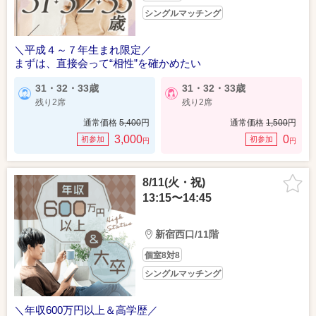
シングルマッチング
＼平成４～７年生まれ限定／
まずは、直接会って“相性”を確かめたい
31・32・33歳
31・32・33歳
残り2席
残り2席
通常価格
5,400
円
通常価格
1,500
円
3,000
0
初参加
初参加
円
円
8/11(火・祝)
13:15〜14:45
新宿西口/11階
個室8対8
シングルマッチング
＼年収600万円以上＆高学歴／