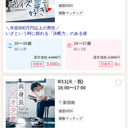
個室8対8
複数マッチング
＼年収600万円以上の男性／
いざという時に頼れる「決断力」のある彼
30〜39歳
28〜37歳
残り1席
残り2席
通常価格
4,900
円
通常価格
2,900
円
3,000
0
初参加
初参加
円
円
8/11(火・祝)
16:00〜17:00
新宿南
個室8対8
複数マッチング