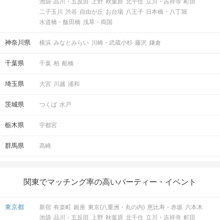
池袋
品川・五反田
上野
秋葉原
北千住
立川・吉祥寺
町田
二子玉川
渋谷
自由が丘
お台場
八王子
日本橋・八丁堀
水道橋・飯田橋
浅草・両国
神奈川県
横浜
みなとみらい
川崎・武蔵小杉
藤沢
鎌倉
千葉県
千葉
柏
船橋
埼玉県
大宮
川越
浦和
茨城県
つくば
水戸
栃木県
宇都宮
群馬県
高崎
関東でマッチング率の高いパーティー・イベント
東京都
新宿
有楽町
銀座
東京(八重洲・丸の内)
恵比寿・赤坂
六本木
池袋
品川・五反田
上野
秋葉原
北千住
立川・吉祥寺
町田