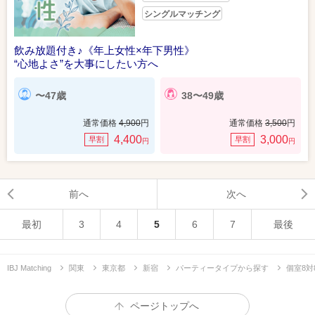
シングルマッチング
飲み放題付き♪《年上女性×年下男性》
“心地よさ”を大事にしたい方へ
〜47歳
38〜49歳
通常価格
4,900
円
通常価格
3,500
円
4,400
3,000
早割
早割
円
円
前へ
次へ
最初
3
4
5
6
7
最後
IBJ Matching
関東
東京都
新宿
パーティータイプから探す
個室8対
ページトップへ