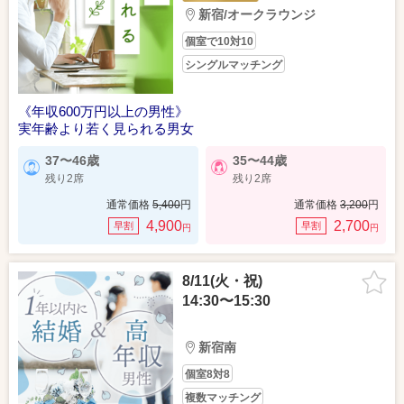
新宿/オークラウンジ
個室で10対10
シングルマッチング
《年収600万円以上の男性》
実年齢より若く見られる男女
37〜46歳
35〜44歳
残り2席
残り2席
通常価格
5,400
円
通常価格
3,200
円
4,900
2,700
早割
早割
円
円
8/11(火・祝)
14:30〜15:30
新宿南
個室8対8
複数マッチング