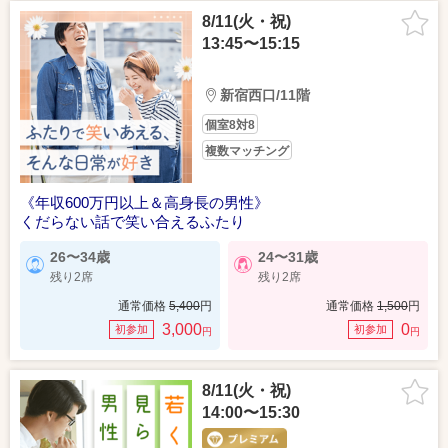
8/11(火・祝)
13:45〜15:15
新宿西口/11階
個室8対8
複数マッチング
《年収600万円以上＆高身長の男性》
くだらない話で笑い合えるふたり
26〜34歳
24〜31歳
残り2席
残り2席
通常価格
5,400
円
通常価格
1,500
円
3,000
0
初参加
初参加
円
円
8/11(火・祝)
14:00〜15:30