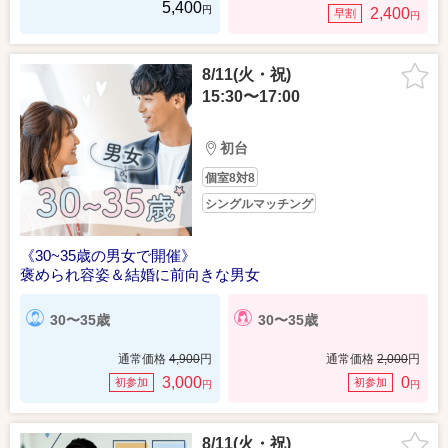
5,400
円
2,400
早割
円
8/11(火・祝)
15:30〜17:00
初台
個室8対8
シングルマッチング
《30~35歳の男女で開催》
褒められ容姿＆結婚に前向きな男女
30〜35歳
30〜35歳
通常価格
4,900
円
通常価格
2,000
円
3,000
0
初参加
初参加
円
円
8/11(火・祝)