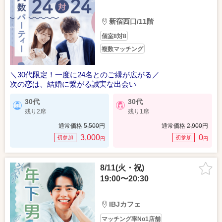
新宿西口/11階
個室8対8
複数マッチング
＼30代限定！一度に24名とのご縁が広がる／
次の恋は、結婚に繋がる誠実な出会い
30代
30代
残り2席
残り1席
通常価格
5,500
円
通常価格
2,900
円
3,000
0
初参加
初参加
円
円
8/11(火・祝)
19:00〜20:30
IBJカフェ
マッチング率No1店舗