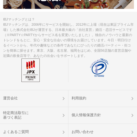
IBJマッチングとは？
IBJマッチングは、2006年にサービスを開始し、2012年に上場（現在は東証プライム市
場）した株式会社IBJが運営する、日本最大級の「自社直営」婚活・恋活サービスです
（※PARTY☆PARTYからサービス名を変更いたしました）。独自のノウハウと最新の
トレンドをもとに、安心・安全な出会いの環境をお届けしています。今日・明日行け
るイベントから、年代や趣味などの条件であなたにぴったりの婚活パーティー・街コ
ンを簡単に探せます。東京、大阪、名古屋、福岡をはじめ、全国56店舗の直営店舗や
近隣の飲食店等で、あなたの出会いをサポートします。
運営会社
利用規約
特定商法取引に
個人情報保護方針
基づく表記
よくあるご質問
お問い合わせ