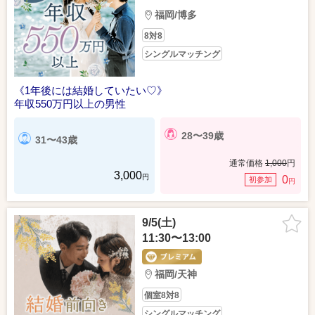
福岡/博多
8対8
シングルマッチング
《1年後には結婚していたい♡》
年収550万円以上の男性
28〜39歳
31〜43歳
通常価格
1,000
円
3,000
円
0
初参加
円
9/5(土)
11:30〜13:00
福岡/天神
個室8対8
シングルマッチング