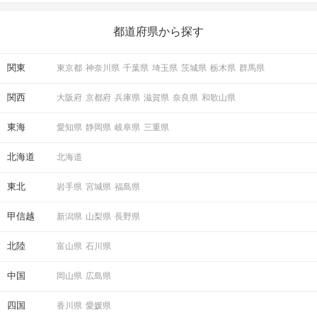
いことを始めましょう！ いますぐ楽しい気分になれる対処法か
ら、恋愛・自分磨き・趣味などジャンル別の楽しいことまで、16
の楽しいことアイデアを集めました♪ いままさに楽しいことを探し
都道府県から探す
ている方は必見です。
関東
東京都
神奈川県
千葉県
埼玉県
茨城県
栃木県
群馬県
関西
大阪府
京都府
兵庫県
滋賀県
奈良県
和歌山県
東海
愛知県
静岡県
岐阜県
三重県
北海道
北海道
東北
岩手県
宮城県
福島県
甲信越
新潟県
山梨県
長野県
北陸
富山県
石川県
中国
岡山県
広島県
四国
香川県
愛媛県