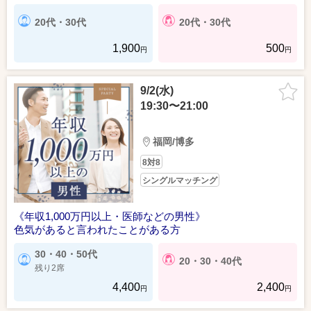
20代・30代
20代・30代
1,900
500
円
円
9/2(水)
19:30〜21:00
福岡/博多
8対8
シングルマッチング
《年収1,000万円以上・医師などの男性》
色気があると言われたことがある方
30・40・50代
20・30・40代
残り2席
4,400
2,400
円
円