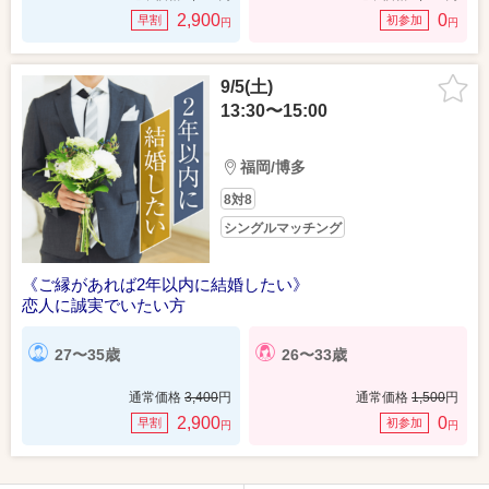
2,900
0
早割
初参加
円
円
9/5(土)
13:30〜15:00
福岡/博多
8対8
シングルマッチング
《ご縁があれば2年以内に結婚したい》
恋人に誠実でいたい方
27〜35歳
26〜33歳
通常価格
3,400
円
通常価格
1,500
円
2,900
0
早割
初参加
円
円