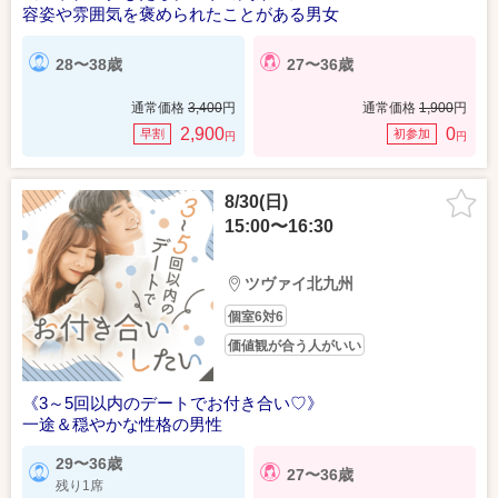
容姿や雰囲気を褒められたことがある男女
28〜38歳
27〜36歳
通常価格
3,400
円
通常価格
1,900
円
2,900
0
早割
初参加
円
円
8/30(日)
15:00〜16:30
ツヴァイ北九州
個室6対6
価値観が合う人がいい
《3～5回以内のデートでお付き合い♡》
一途＆穏やかな性格の男性
29〜36歳
27〜36歳
残り1席