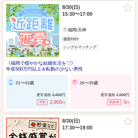
8/30(日)
15:30〜17:00
福岡/天神
個室8対8
シングルマッチング
《福岡で穏やかな結婚生活を♡》
年収500万円以上＆転勤の少ない男性
31〜43歳
28〜39歳
通常価格
3,400
円
通常価格
1,900
円
2,900
0
早割
初参加
円
円
8/30(日)
17:30〜19:00