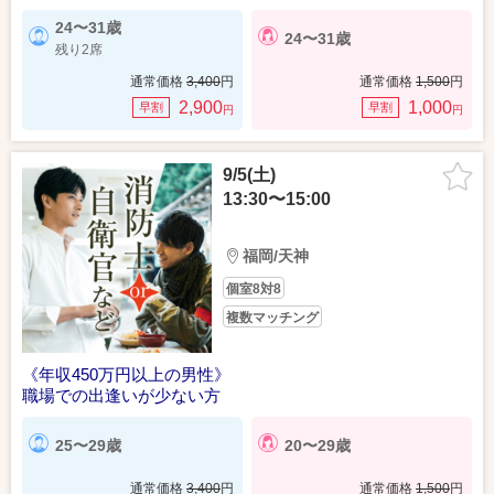
24〜31歳
24〜31歳
残り2席
通常価格
3,400
円
通常価格
1,500
円
2,900
1,000
早割
早割
円
円
9/5(土)
13:30〜15:00
福岡/天神
個室8対8
複数マッチング
《年収450万円以上の男性》
職場での出逢いが少ない方
25〜29歳
20〜29歳
通常価格
3,400
円
通常価格
1,500
円