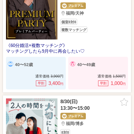
福岡/天神
個室8対8
複数マッチング
《60分婚活×複数マッチング》
マッチングしたら9月中に再会したい♡
40〜52歳
40〜49歳
通常価格
3,900
円
通常価格
1,500
円
3,400
1,000
早割
早割
円
円
8/30(日)
13:30〜15:00
福岡/博多
8対8