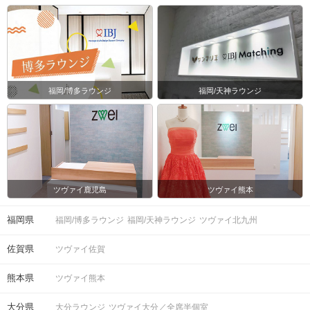
福岡/博多ラウンジ
福岡/天神ラウンジ
ツヴァイ鹿児島
ツヴァイ熊本
福岡県
福岡/博多ラウンジ
福岡/天神ラウンジ
ツヴァイ北九州
佐賀県
ツヴァイ佐賀
熊本県
ツヴァイ熊本
大分県
大分ラウンジ
ツヴァイ大分／全席半個室