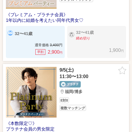
《プレミアム・プラチナ会員》
1年以内に結婚を考えたい同年代男女♡
32〜41歳
32〜41歳
締め切り
通常価格
3,400
円
1,900
円
2,900
早割
円
9/5(土)
11:30〜13:00
福岡/博多
8対8
複数マッチング
《本数限定♡》
プラチナ会員の男女限定