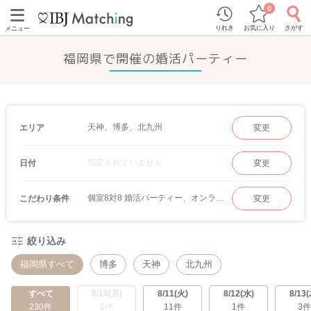
0
りれき
お気に入り
さがす
メニュー
福岡県で開催の婚活パーティー
天神、博多、北九州
エリア
変更
指定されていません
日付
変更
個室8対8 婚活パーティー、オンラインマッチング
こだわり条件
変更
絞り込み
福岡県すべて
博多
天神
北九州
すべて
8/10(月)
8/11(火)
8/12(水)
8/13(
230件
0件
11件
1件
3件