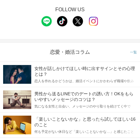
FOLLOW US
恋愛・婚活コラム
一覧
女性が話しかけてほしい時に出すサインとその心理
とは？
恋人を作れるかどうかは、婚活イベントにかかわらず職場や飲み
会の場で女性が話しかけて欲しい時に出すサインに、早く気づい
てアプローチできるかにも左右されます。 これから恋人作りを本
男性から送るLINEでのデートの誘い方！OKをもら
格的に始めようとしている方は、女性が異性を求めて出すサイン
いやすいメッセージのコツは？
をしっかりと理解し、正しい行動に移せるかどうかが重要。 この
気になる女性と出会い、メッセージのやり取りを続けてく中で
記事では、女性が話しかけて欲しい時に出すサインとその心理を
「この人いいな」と感じたら、次はデートに誘いたくなるもの。
詳しく解説した後、婚活イベントで実際にサインを受け取った場
しかし、中には「どう誘ったらいいの？」とお困りの男性もいら
合にどのような行動に繋げるべきかをご紹介していきます。
「楽しいことないかな」と思ったら試してほしい16
っしゃるのではないでしょうか。 そこで今回は、男性から女性へ
のこと
送るLINEでのデートの誘い方のコツをご紹介します。例文も混じ
何も予定がない休日など「楽しいことないかな…」と感じたこと
えながら解説するので、ぜひ参考にしてください。
がある人もいるのでは？ 日常が退屈に感じるなら、いますぐ楽し