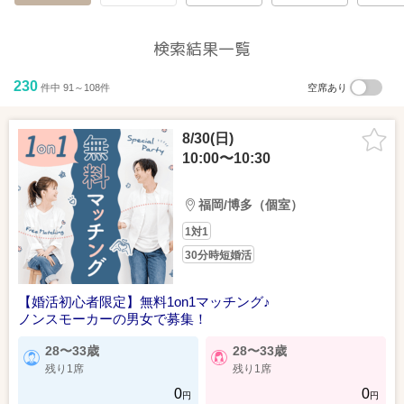
検索結果一覧
230
件中 91～108件
空席あり
8/30(日)
10:00〜10:30
福岡/博多（個室）
1対1
30分時短婚活
【婚活初心者限定】無料1on1マッチング♪
ノンスモーカーの男女で募集！
28〜33歳
28〜33歳
残り1席
残り1席
0
0
円
円