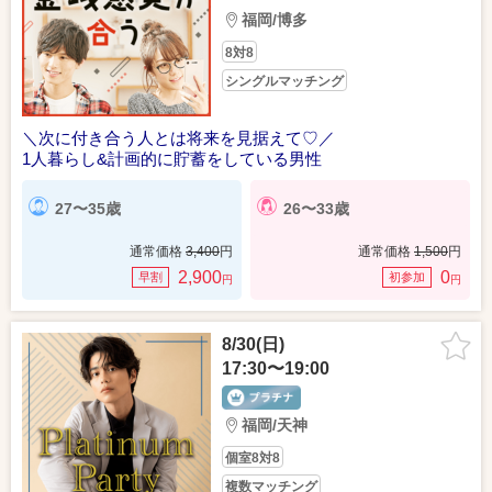
福岡/博多
8対8
シングルマッチング
＼次に付き合う人とは将来を見据えて♡／
1人暮らし&計画的に貯蓄をしている男性
27〜35歳
26〜33歳
通常価格
3,400
円
通常価格
1,500
円
2,900
0
早割
初参加
円
円
8/30(日)
17:30〜19:00
福岡/天神
個室8対8
複数マッチング