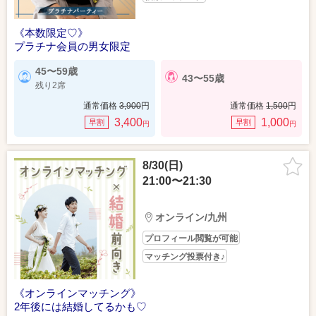
《本数限定♡》
プラチナ会員の男女限定
45〜59歳
43〜55歳
残り2席
通常価格
3,900
円
通常価格
1,500
円
3,400
1,000
早割
早割
円
円
8/30(日)
21:00〜21:30
オンライン/九州
プロフィール閲覧が可能
マッチング投票付き♪
《オンラインマッチング》
2年後には結婚してるかも♡