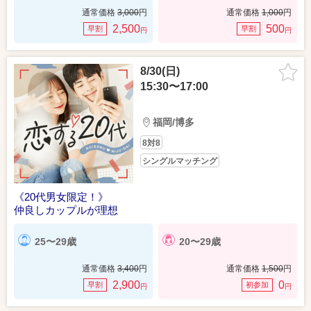
通常価格
3,000
円
通常価格
1,000
円
2,500
500
早割
早割
円
円
8/30(日)
15:30〜17:00
福岡/博多
8対8
シングルマッチング
《20代男女限定！》
仲良しカップルが理想
25〜29歳
20〜29歳
通常価格
3,400
円
通常価格
1,500
円
2,900
0
早割
初参加
円
円