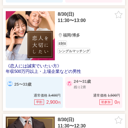
8/30(日)
11:30〜13:00
福岡/博多
8対8
シングルマッチング
《恋人には誠実でいたい方》
年収500万円以上・上場企業などの男性
24〜31歳
25〜33歳
残り2席
通常価格
3,400
円
通常価格
1,500
円
2,900
0
早割
初参加
円
円
8/30(日)
11:30〜12:30