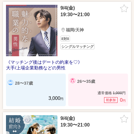
9/4(金)
19:30〜21:00
福岡/天神
8対8
シングルマッチング
《マッチング後はデートの約束を♡》
大手/上場企業勤務などの男性
26〜35歳
28〜37歳
通常価格
1,000
円
3,000
円
0
初参加
円
9/4(金)
19:30〜21:00