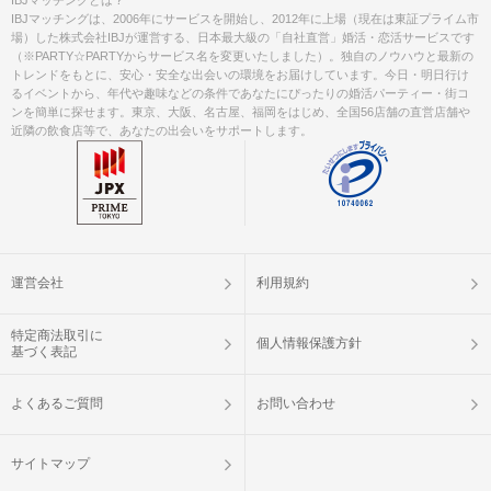
IBJマッチングは、2006年にサービスを開始し、2012年に上場（現在は東証プライム市
場）した株式会社IBJが運営する、日本最大級の「自社直営」婚活・恋活サービスです
（※PARTY☆PARTYからサービス名を変更いたしました）。独自のノウハウと最新の
トレンドをもとに、安心・安全な出会いの環境をお届けしています。今日・明日行け
るイベントから、年代や趣味などの条件であなたにぴったりの婚活パーティー・街コ
ンを簡単に探せます。東京、大阪、名古屋、福岡をはじめ、全国56店舗の直営店舗や
近隣の飲食店等で、あなたの出会いをサポートします。
運営会社
利用規約
特定商法取引に
個人情報保護方針
基づく表記
よくあるご質問
お問い合わせ
サイトマップ