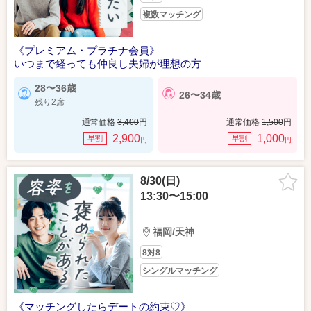
複数マッチング
《プレミアム・プラチナ会員》
いつまで経っても仲良し夫婦が理想の方
28〜36歳
26〜34歳
残り2席
通常価格
3,400
円
通常価格
1,500
円
2,900
1,000
早割
早割
円
円
8/30(日)
13:30〜15:00
福岡/天神
8対8
シングルマッチング
《マッチングしたらデートの約束♡》