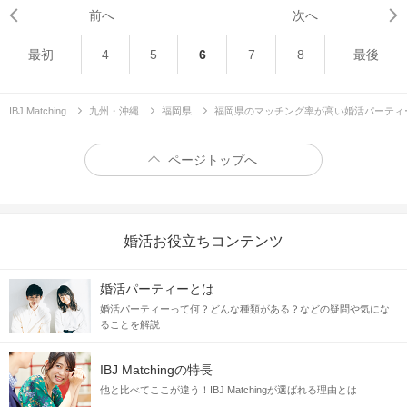
前へ
次へ
最初
4
5
6
7
8
最後
IBJ Matching
九州・沖縄
福岡県
福岡県のマッチング率が高い婚活パーティ
ページトップへ
婚活お役立ちコンテンツ
婚活パーティーとは
婚活パーティーって何？どんな種類がある？などの疑問や気にな
ることを解説
IBJ Matchingの特長
他と比べてここが違う！IBJ Matchingが選ばれる理由とは