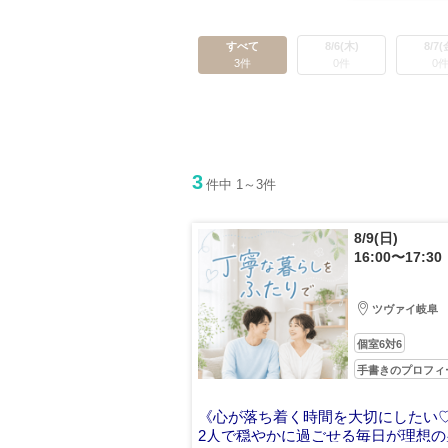
すべて
8/6(木)
8/7(
3件
0件
0
3
件中 1～3件
8/9(日)
16:00〜17:30
ツヴァイ岐阜
個室6対6
手書きのプロフィ
《心が落ち着く時間を大切にしたい
2人で穏やかに過ごせる毎日が理想の