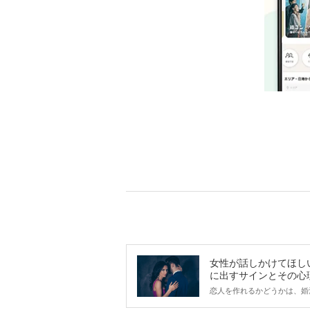
女性が話しかけてほし
に出すサインとその心
は？
恋人を作れるかどうかは、婚
ントにかかわらず職場や飲み