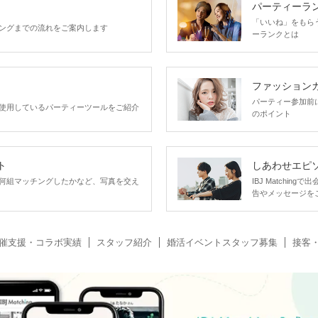
パーティーラ
「いいね」をもらうほ
ングまでの流れをご案内します
ーランクとは
ファッション
パーティー参加前
使用しているパーティーツールをご紹介
のポイント
ト
しあわせエピ
何組マッチングしたかなど、写真を交え
IBJ Matchi
告やメッセージを
催支援・コラボ実績
スタッフ紹介
婚活イベントスタッフ募集
接客