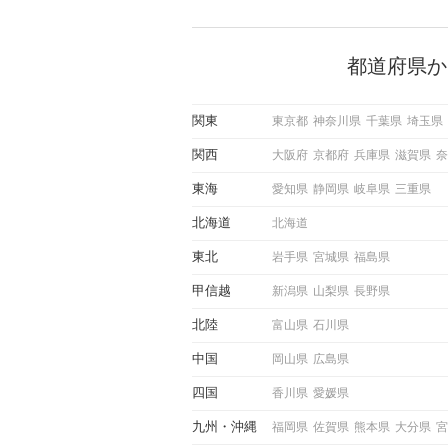
で女性が話しかけて欲しい時
サインに、早く気づいてアプ
できるかにも左右されます。
から恋人作りを本格的に始め
都道府県か
している方は、女性が異性を
出すサインをしっかりと理解
しい行動に移せるかどうかが
関東
東京都
神奈川県
千葉県
埼玉県
この記事では、女性が話しか
しい時に出すサインとその心
関西
大阪府
京都府
兵庫県
滋賀県
奈
しく解説した後、婚活イベン
際にサインを受け取った場合
東海
愛知県
静岡県
岐阜県
三重県
ような行動に繋げるべきかを
していきます。
北海道
北海道
東北
岩手県
宮城県
福島県
甲信越
新潟県
山梨県
長野県
北陸
富山県
石川県
中国
岡山県
広島県
四国
香川県
愛媛県
九州
沖縄
福岡県
佐賀県
熊本県
大分県
宮