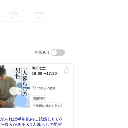
8/12(水)
8/13(木)
0件
0件
空席あり
8/29(土)
16:00〜17:30
ツヴァイ岐阜
個室6対6
半年後に婚約したい
縁があれば半年以内に結婚したい》
た収入がある＆1人暮らしの男性