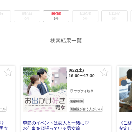
金)
8/8(土)
8/9(日)
8/10(月)
8/11(火)
件
0件
1件
0件
0件
検索結果一覧
8/22(土)
16:00〜17:30
ツヴァイ岐阜
個室6対6
ール
価値観が合う人がいい
♡》
季節のイベントは恋人と一緒に♡
《ご
男女
お仕事を頑張っている男女編
安定し