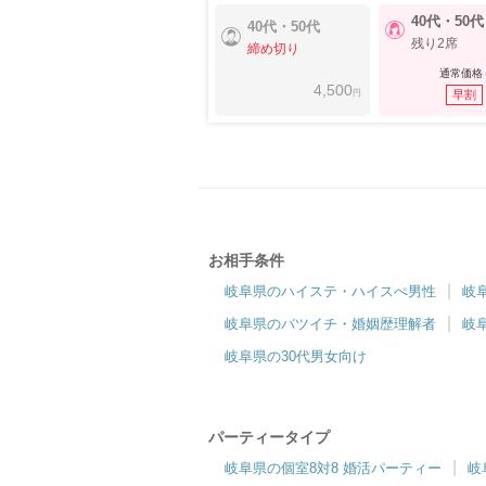
40代・50代
40代・50代
残り2席
締め切り
通常価格
4,500
円
早割
お相手条件
岐阜県のハイステ・ハイスぺ男性
岐
岐阜県のバツイチ・婚姻歴理解者
岐
岐阜県の30代男女向け
パーティータイプ
岐阜県の個室8対8 婚活パーティー
岐