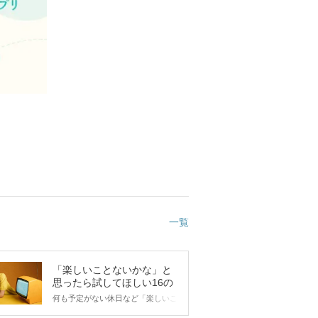
一覧
「楽しいことないかな」と
思ったら試してほしい16の
こと
何も予定がない休日など「楽しいこ
とないかな…」と感じたことがある