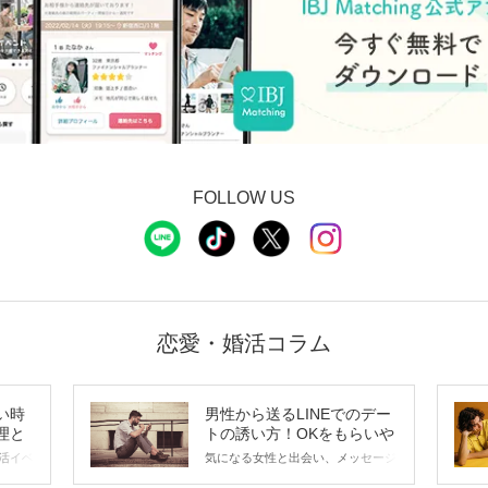
FOLLOW US
恋愛・婚活コラム
い時
男性から送るLINEでのデー
理と
トの誘い方！OKをもらいや
すいメッセージのコツは？
活イベ
気になる女性と出会い、メッセージ
会の場
のやり取りを続けてく中で「この人