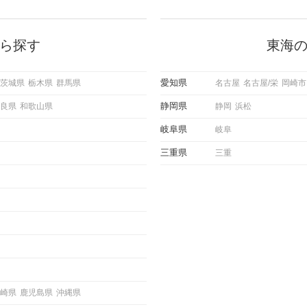
に出す
いいな」と感じたら、次はデートに
ローチ
誘いたくなるもの。 しかし、中に
 これ
は「どう誘ったらいいの？」とお困
ようと
りの男性もいらっしゃるのではない
ら探す
東海
求めて
でしょうか。 そこで今回は、男性
し、正
から女性へ送るLINEでのデートの
重要。
誘い方のコツをご紹介します。例文
愛知県
茨城県
栃木県
群馬県
名古屋
名古屋/栄
岡崎市
けて欲
も混じえながら解説するので、ぜひ
理を詳
参考にしてください。
静岡県
良県
和歌山県
静岡
浜松
トで実
にどの
岐阜県
岐阜
ご紹介
三重県
三重
崎県
鹿児島県
沖縄県