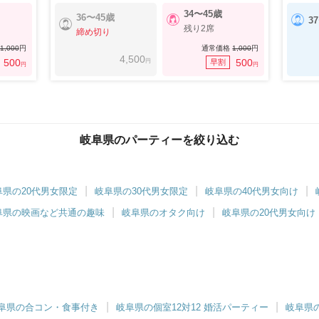
34〜45歳
36〜45歳
3
残り2席
締め切り
1,000
円
通常価格
1,000
円
4,500
円
500
500
早割
円
円
岐阜県のパーティーを絞り込む
阜県の20代男女限定
岐阜県の30代男女限定
岐阜県の40代男女向け
阜県の映画など共通の趣味
岐阜県のオタク向け
岐阜県の20代男女向け
阜県の合コン・食事付き
岐阜県の個室12対12 婚活パーティー
岐阜県