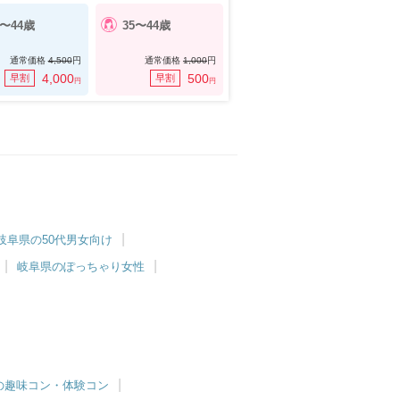
7〜44歳
35〜44歳
通常価格
4,500
円
通常価格
1,000
円
4,000
500
早割
早割
円
円
岐阜県の50代男女向け
岐阜県のぽっちゃり女性
の趣味コン・体験コン