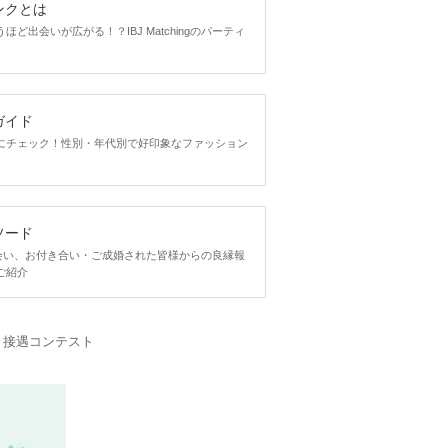
ンクとは
ど出会いが広がる！？IBJ Matchingのパーティ
ガイド
にチェック！性別・年代別で好印象なファッション
ソード
ngで出会い、お付き合い・ご成婚された皆様からの良縁報
ご紹介
・接遇コンテスト