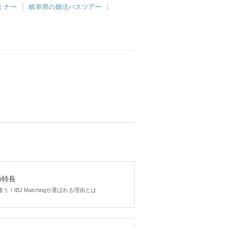
ミナー
岐阜県の婚活バスツアー
gの特長
！IBJ Matchingが選ばれる理由とは