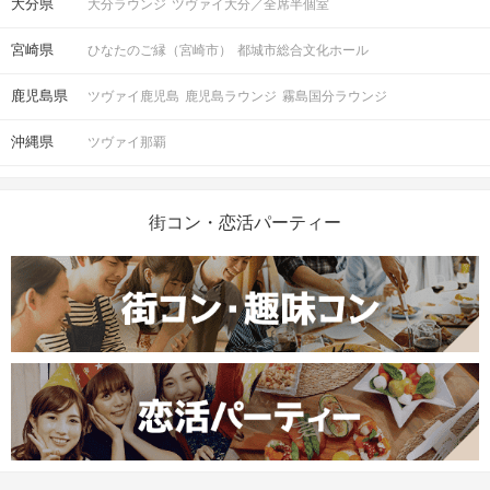
大分県
大分ラウンジ
ツヴァイ大分／全席半個室
ていただきます。
※事前にアプリにて顔写真付きの身分
宮崎県
ひなたのご縁（宮崎市）
都城市総合文化ホール
証のご提出が必要となります。
◯メールが届かない場合も、申込み受
鹿児島県
ツヴァイ鹿児島
鹿児島ラウンジ
霧島国分ラウンジ
付次第参加枠を確保しております。事
務局まで必ずご確認下さい。
沖縄県
◯誤って申し込まれた場合、2時間以内
ツヴァイ那覇
にご連絡下さい。参加枠の取消、及び
振替をさせて頂きます。
◯参加人数によってはやむを得ず中止
街コン・恋活パーティー
と判断することもございます。中止の
ご連絡は開始時刻の２時間前までに、
注意事項
ご登録の連絡先へメッセージ（SMS・
メール）にてお送りします。
---------------------------------------------------
【 鹿児島ラウンジ 】
主催：縁サポートJin
《問い合わせ先》
TEL : 099 - 806 - 0080
Phone : 090 - 1360 - 4418
Mail : partyparty@tokujin.jp