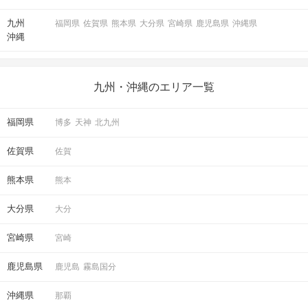
九州
福岡県
佐賀県
熊本県
大分県
宮崎県
鹿児島県
沖縄県
沖縄
九州・沖縄のエリア一覧
福岡県
博多
天神
北九州
佐賀県
佐賀
ドキドキの結果は個別に発表！
熊本県
熊本
マッチングしたお相手とお席で再会♡
お話しの続きをお楽しみください。
大分県
大分
宮崎県
宮崎
アクセス
鹿児島県
鹿児島
霧島国分
鹿児島ラウンジ
鹿児島の中心街 JR鹿児島中央駅から
沖縄県
那覇
3