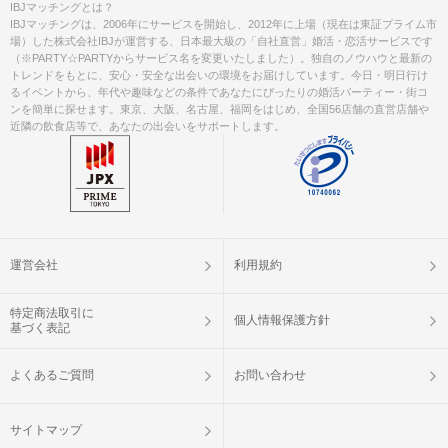
IBJマッチングとは？
（※開催中止等のご連絡は、上記電話
IBJマッチングは、2006年にサービスを開始し、2012年に上場（現在は東証プライム市
番号及びメールアドレスよりさせて頂
場）した株式会社IBJが運営する、日本最大級の「自社直営」婚活・恋活サービスです
（※PARTY☆PARTYからサービス名を変更いたしました）。独自のノウハウと最新の
きます。着信及び受信の設定を宜しく
トレンドをもとに、安心・安全な出会いの環境をお届けしています。今日・明日行け
お願い申し上げます。）
るイベントから、年代や趣味などの条件であなたにぴったりの婚活パーティー・街コ
---------------------------------------------------
ンを簡単に探せます。東京、大阪、名古屋、福岡をはじめ、全国56店舗の直営店舗や
近隣の飲食店等で、あなたの出会いをサポートします。
ご予約手続き完了後、お客様都合によ
キャンセル
りキャンセルされた場合、参加費と同
について
額のキャンセル料が発生します。
掲載開始日：2024/7/21
運営会社
利用規約
特定商法取引に
個人情報保護方針
基づく表記
よくあるご質問
お問い合わせ
サイトマップ