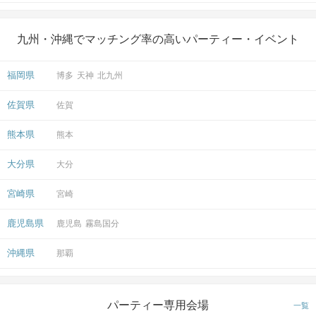
徒歩
分
〒890-0053
鹿児島県鹿児島市中央町１８−１南国
開催場所
九州・沖縄でマッチング率の高いパーティー・イベント
センタービル 1階
マップ・アクセス案内を見る
福岡県
博多
天神
北九州
佐賀県
佐賀
熊本県
熊本
大分県
大分
会場
宮崎県
宮崎
鹿児島県
鹿児島
霧島国分
注意事項
沖縄県
那覇
◯15分前より受付開始。1時間半を予
定。
パーティー専用会場
一覧
時間