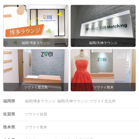
※開始時刻から30分以上遅れる場合は
参加をご遠慮いただいております。
◯8対8程度で進行予定。（最少開催人
数：4対4）
※募集締め切り以降のキャンセルによ
人数
っては男女差が変動する場合がござい
福岡/博多ラウンジ
福岡/天神ラウンジ
ます。
スマートフォン
持ち物
お食事
ソフトドリンク付き
飲み物
ツヴァイ鹿児島
ツヴァイ熊本
清潔感のある服装でお越しください。
服装
福岡県
福岡/博多ラウンジ
福岡/天神ラウンジ
ツヴァイ北九州
◯お人数４対４未満時は中止させてい
佐賀県
ツヴァイ佐賀
ただきます。
◯受付時に
IBJ Matching 公式アプリ
の
熊本県
ツヴァイ熊本
参加予定ページに表示される、QRコー
ドをご提示して頂き、ご本人確認させ