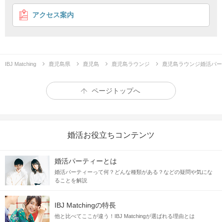
結婚前向き女性との出会い♡
アクセス案内
待ち時間は男女別席♪
投票は男女別席♪
企画詳細
身だしなみに気を使っている
IBJ Matching
鹿児島県
鹿児島
鹿児島ラウンジ
鹿児島ラウンジ婚活パー
＼余裕のある女性と出会いたい方／
ページトップへ
婚活お役立ちコンテンツ
身だしなみをきちんと整えている女性は
婚活パーティーとは
第一印象もよく、洗練されている印象
ですよね
婚活パーティーって何？どんな種類がある？などの疑問や気にな
ることを解説
IBJ Matchingの特長
整った身なりがとても好印象
他と比べてここが違う！IBJ Matchingが選ばれる理由とは
素敵な女性と出会ってみましょう♪