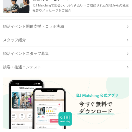
IBJ Matchingで出会い、お付き合い・ご成婚された皆様からの良縁
IBJ Matching 公式アプリ
の参加予定ページに表示される、
報告やメッセージをご紹介
QRコードをご提示ください。
※顔写真付きの身分証は、事前に【マイページ】からご提出いただけます。
婚活イベント開催支援・コラボ実績
①公式アプリのダウンロード
②本人確認書類の事前アップロード
スタッフ紹介
に、ご協力をお願いいたします。
婚活イベントスタッフ募集
STEP2
1対1の個室で約8分間のトークタイム
接客・接遇コンテスト
個室で1対1だから周りも気にならない♪