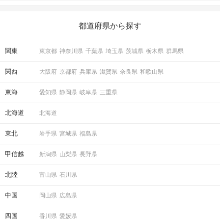
いことを始めましょう！ いますぐ楽しい気分になれる対処法か
ら、恋愛・自分磨き・趣味などジャンル別の楽しいことまで、16
の楽しいことアイデアを集めました♪ いままさに楽しいことを探し
都道府県から探す
ている方は必見です。
関東
東京都
神奈川県
千葉県
埼玉県
茨城県
栃木県
群馬県
関西
大阪府
京都府
兵庫県
滋賀県
奈良県
和歌山県
東海
愛知県
静岡県
岐阜県
三重県
北海道
北海道
最終投票！
東北
岩手県
宮城県
福島県
アピールタイムの「いいね」も参考にして
気になったお相手へご投票ください♪
甲信越
新潟県
山梨県
長野県
連絡先送信システムは
パーティー終了まで利用可能。
北陸
富山県
石川県
メールアドレスやLINE IDを送れます。
パーティー終了後に進展があるかも♡
中国
岡山県
広島県
STEP5
結果発表
四国
香川県
愛媛県