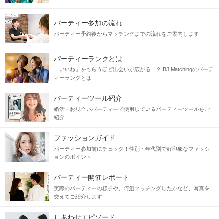
きっと素敵な方と出会えるはず…♡
パーティー参加の流れ
〜〜〜〜〜〜〜〜〜〜〜〜〜〜〜〜〜〜〜〜〜〜〜〜
パーティー予約後からマッチングまでの流れをご案内します
【霧島国分ラウンジ】も好評開催中♪
詳しくは
↓↓↓↓↓
パーティーランクとは
☆☆コチラ☆☆
「いいね」をもらうほど出会いが広がる！？IBJ Matchingのパーテ
ィーランクとは
当日の流れ
パーティーツール紹介
婚活・お見合いパーティーで使用しているパーティーツールをご
STEP1
開催15分前より受付開始
紹介
ファッションガイド
パーティー参加前にチェック！性別・年代別で好印象なファッシ
ョンのポイント
パーティー開催レポート
実際のパーティーの様子や、何組マッチングしたかなど、写真を
交えてご紹介します
しあわせエピソード