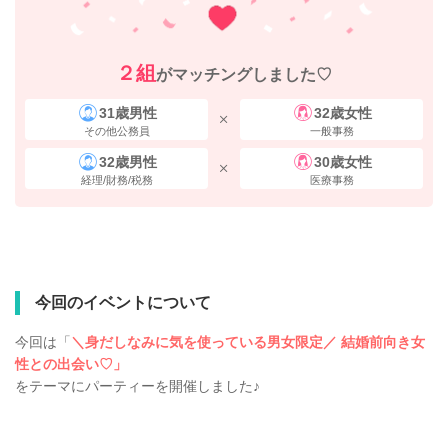
２組
がマッチングしました♡
31歳男性
32歳女性
その他公務員
一般事務
32歳男性
30歳女性
経理/財務/税務
医療事務
今回のイベントについて
今回は「
＼身だしなみに気を使っている男女限定／ 結婚前向き女
性との出会い♡」
をテーマにパーティーを開催しました♪