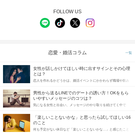
メモ機能でお相手の印象をメモやタップ♡
あとで何度でも見返せるから忘れる心配もなし♪
FOLLOW US
STEP3
中間投票のアピールタイム
恋愛・婚活コラム
一覧
女性が話しかけてほしい時に出すサインとその心理
とは？
恋人を作れるかどうかは、婚活イベントにかかわらず職場や飲み
会の場で女性が話しかけて欲しい時に出すサインに、早く気づい
てアプローチできるかにも左右されます。 これから恋人作りを本
男性から送るLINEでのデートの誘い方！OKをもら
格的に始めようとしている方は、女性が異性を求めて出すサイン
いやすいメッセージのコツは？
「もう一度お話したいです」と
をしっかりと理解し、正しい行動に移せるかどうかが重要。 この
気になる女性と出会い、メッセージのやり取りを続けてく中で
相手から好印象の気持ちが伝わる♪
記事では、女性が話しかけて欲しい時に出すサインとその心理を
「この人いいな」と感じたら、次はデートに誘いたくなるもの。
事前に気持ちを伝えることで
詳しく解説した後、婚活イベントで実際にサインを受け取った場
しかし、中には「どう誘ったらいいの？」とお困りの男性もいら
マッチングする確率もUP！
合にどのような行動に繋げるべきかをご紹介していきます。
「楽しいことないかな」と思ったら試してほしい16
っしゃるのではないでしょうか。 そこで今回は、男性から女性へ
のこと
送るLINEでのデートの誘い方のコツをご紹介します。例文も混じ
何も予定がない休日など「楽しいことないかな…」と感じたこと
えながら解説するので、ぜひ参考にしてください。
STEP4
マッチング投票＆連絡先送信タイム
がある人もいるのでは？ 日常が退屈に感じるなら、いますぐ楽し