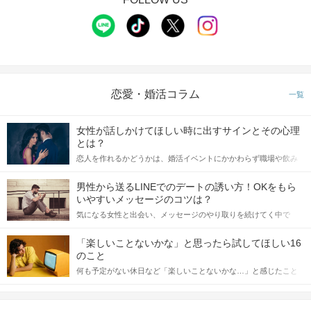
個室で1対1だから周りも気にならない♪
メモ機能でお相手の印象をメモやタップ♡
あとで何度でも見返せるから忘れる心配もなし♪
STEP3
中間投票のアピールタイム
恋愛・婚活コラム
一覧
女性が話しかけてほしい時に出すサインとその心理
とは？
恋人を作れるかどうかは、婚活イベントにかかわらず職場や飲み
会の場で女性が話しかけて欲しい時に出すサインに、早く気づい
てアプローチできるかにも左右されます。 これから恋人作りを本
男性から送るLINEでのデートの誘い方！OKをもら
格的に始めようとしている方は、女性が異性を求めて出すサイン
いやすいメッセージのコツは？
をしっかりと理解し、正しい行動に移せるかどうかが重要。 この
気になる女性と出会い、メッセージのやり取りを続けてく中で
記事では、女性が話しかけて欲しい時に出すサインとその心理を
「この人いいな」と感じたら、次はデートに誘いたくなるもの。
詳しく解説した後、婚活イベントで実際にサインを受け取った場
しかし、中には「どう誘ったらいいの？」とお困りの男性もいら
合にどのような行動に繋げるべきかをご紹介していきます。
「楽しいことないかな」と思ったら試してほしい16
「もう一度お話したいです」と
っしゃるのではないでしょうか。 そこで今回は、男性から女性へ
のこと
相手から好印象の気持ちが伝わる♪
送るLINEでのデートの誘い方のコツをご紹介します。例文も混じ
事前に気持ちを伝えることで
何も予定がない休日など「楽しいことないかな…」と感じたこと
えながら解説するので、ぜひ参考にしてください。
マッチングする確率もUP！
がある人もいるのでは？ 日常が退屈に感じるなら、いますぐ楽し
いことを始めましょう！ いますぐ楽しい気分になれる対処法か
ら、恋愛・自分磨き・趣味などジャンル別の楽しいことまで、16