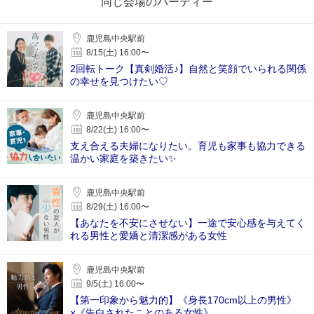
同じ会場のパーティー
鹿児島中央駅前
8/15(土) 16:00〜
2回転トーク【真剣婚活♪】自然と笑顔でいられる関係
の幸せを見つけたい♡
鹿児島中央駅前
8/22(土) 16:00〜
支え合える夫婦になりたい。育児も家事も協力できる
温かい家庭を築きたい✨️
鹿児島中央駅前
8/29(土) 16:00〜
【あなたを不安にさせない】一途で安心感を与えてく
れる男性と愛嬌と清潔感がある女性
鹿児島中央駅前
9/5(土) 16:00〜
【第一印象から魅力的】《身長170cm以上の男性》
×《告白されたことのある女性》