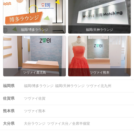
定。
時間
※開始時刻から30分以上遅れる場合は
参加をご遠慮いただいております。
◯8対8程度で進行予定。（最少開催人
福岡/博多ラウンジ
福岡/天神ラウンジ
数：4対4）
※募集締め切り以降のキャンセルによ
人数
っては男女差が変動する場合がござい
ます。
スマートフォン
持ち物
ツヴァイ鹿児島
ツヴァイ熊本
お食事
ソフトドリンク付き
飲み物
福岡県
福岡/博多ラウンジ
福岡/天神ラウンジ
ツヴァイ北九州
佐賀県
清潔感のある服装でお越しください。
ツヴァイ佐賀
服装
熊本県
ツヴァイ熊本
◯お人数４対４未満時は中止させてい
ただきます。
大分県
大分ラウンジ
ツヴァイ大分／全席半個室
◯受付時に
IBJ Matching 公式アプリ
の
参加予定ページに表示される、QRコー