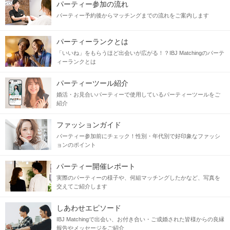
パーティー参加の流れ
パーティー予約後からマッチングまでの流れをご案内します
素敵な彼を見つけてみませんか？
パーティーランクとは
〜〜〜〜〜〜〜〜〜〜〜〜〜〜〜〜〜〜〜〜〜〜〜〜
「いいね」をもらうほど出会いが広がる！？IBJ Matchingのパーテ
【霧島国分ラウンジ】好評開催中♪
詳しくは
ィーランクとは
↓↓↓↓↓
☆☆コチラ☆☆
パーティーツール紹介
婚活・お見合いパーティーで使用しているパーティーツールをご
紹介
当日の流れ
ファッションガイド
STEP1
開催15分前より受付開始
パーティー参加前にチェック！性別・年代別で好印象なファッシ
ョンのポイント
パーティー開催レポート
実際のパーティーの様子や、何組マッチングしたかなど、写真を
交えてご紹介します
しあわせエピソード
IBJ Matchingで出会い、お付き合い・ご成婚された皆様からの良縁
報告やメッセージをご紹介