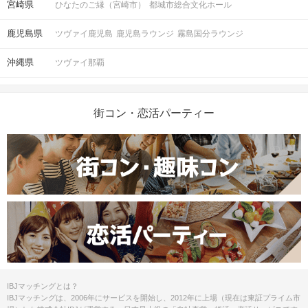
宮崎県
ひなたのご縁（宮崎市）
都城市総合文化ホール
ドをご提示して頂き、ご本人確認させ
ていただきます。
鹿児島県
ツヴァイ鹿児島
鹿児島ラウンジ
霧島国分ラウンジ
※事前にアプリにて顔写真付きの身分
証のご提出が必要となります。
沖縄県
ツヴァイ那覇
◯メールが届かない場合も、申込み受
付次第参加枠を確保しております。事
務局まで必ずご確認下さい。
◯誤って申し込まれた場合、2時間以内
街コン・恋活パーティー
にご連絡下さい。参加枠の取消、及び
振替をさせて頂きます。
◯参加人数によってはやむを得ず中止
と判断することもございます。中止の
ご連絡は開始時刻の２時間前までに、
注意事項
ご登録の連絡先へメッセージ（SMS・
メール）にてお送りします。
---------------------------------------------------
【 鹿児島ラウンジ 】
主催：縁サポートJin
《問い合わせ先》
TEL : 099 - 806 - 0080
IBJマッチングとは？
Phone : 090 - 1360 - 4418
IBJマッチングは、2006年にサービスを開始し、2012年に上場（現在は東証プライム市