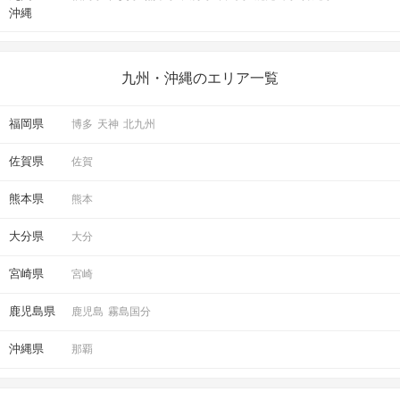
STEP5
結果発表
沖縄
九州・沖縄のエリア一覧
福岡県
博多
天神
北九州
佐賀県
佐賀
熊本県
熊本
ドキドキの結果は個別に発表！
大分県
大分
マッチングしたお相手とお席で再会♡
宮崎県
宮崎
お話しの続きをお楽しみください。
鹿児島県
鹿児島
霧島国分
アクセス
沖縄県
那覇
鹿児島ラウンジ
鹿児島の中心街 JR鹿児島中央駅から