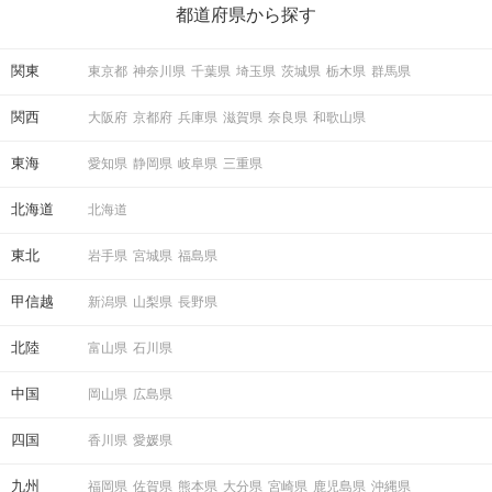
の楽しいことアイデアを集めました♪ いままさに楽しいことを探し
STEP4
マッチング投票＆連絡先送信タイム
都道府県から探す
ている方は必見です。
関東
東京都
神奈川県
千葉県
埼玉県
茨城県
栃木県
群馬県
関西
大阪府
京都府
兵庫県
滋賀県
奈良県
和歌山県
東海
愛知県
静岡県
岐阜県
三重県
北海道
北海道
東北
岩手県
宮城県
福島県
最終投票！
甲信越
新潟県
山梨県
長野県
アピールタイムの「いいね」も参考にして
気になったお相手へご投票ください♪
北陸
富山県
石川県
連絡先送信システムは
中国
岡山県
広島県
パーティー終了まで利用可能。
メールアドレスやLINE IDを送れます。
四国
香川県
愛媛県
パーティー終了後に進展があるかも♡
九州
福岡県
佐賀県
熊本県
大分県
宮崎県
鹿児島県
沖縄県