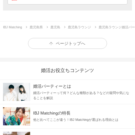
8分間1対1でお話♪
待ち時間は男女別席♪
企画詳細
\安定職×リード上手/
結婚前提のお付き合い、始めませんか？
IBJ Matching
鹿児島県
鹿児島
鹿児島ラウンジ
鹿児島ラウンジ婚活パー
ページトップへ
婚活お役立ちコンテンツ
婚活パーティーとは
そろそろ結婚を考えたいと思ってきたけど…
婚活パーティーって何？どんな種類がある？などの疑問や気にな
お相手の男性も結婚のこと考えてくれるのかな…
ることを解説
恋愛をどうやって進めたらいいのかわかんない…
IBJ Matchingの特長
こんな方はいませんか？
他と比べてここが違う！IBJ Matchingが選ばれる理由とは
今回のパーティーでは、
リード上手な男性
ばかり✨
結婚を真剣
に考えた男性だから
この恋はどんどん進みそう…♡