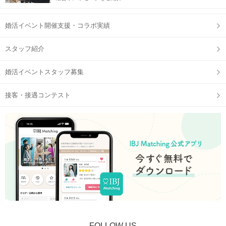
婚活イベント開催支援・コラボ実績
IBJ Matching 公式アプリ
の参加予定ページに表示される、
QRコードをご提示ください。
※顔写真付きの身分証は、事前に【マイページ】からご提出いただけます。
スタッフ紹介
①公式アプリのダウンロード
婚活イベントスタッフ募集
②本人確認書類の事前アップロード
に、ご協力をお願いいたします。
接客・接遇コンテスト
STEP2
1対1の個室で約8分間のトークタイム
FOLLOW US