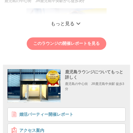
鹿児島の中心街 JR鹿児島中央駅から徒歩
3
分
もっと見る
このラウンジの開催レポートを見る
鹿児島ラウンジについてもっと
詳しく
鹿児島の中心街 JR鹿児島中央駅 徒歩3
分
1
2
3
4
婚活パーティー開催レポート
【初心者婚活】結婚を前提にお付き合い♡安定職のリ
ードしてくれる男性×穏やかな女性
アクセス案内