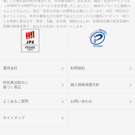
場）した株式会社IBJが運営する、日本最大級の「自社直営」婚活・恋活サービスです
Mail : partyparty@tokujin.jp
（※PARTY☆PARTYからサービス名を変更いたしました）。独自のノウハウと最新の
トレンドをもとに、安心・安全な出会いの環境をお届けしています。今日・明日行け
（※開催中止等のご連絡は、上記電話
るイベントから、年代や趣味などの条件であなたにぴったりの婚活パーティー・街コ
番号及びメールアドレスよりさせて頂
ンを簡単に探せます。東京、大阪、名古屋、福岡をはじめ、全国56店舗の直営店舗や
きます。着信及び受信の設定を宜しく
近隣の飲食店等で、あなたの出会いをサポートします。
お願い申し上げます。）
---------------------------------------------------
ご予約手続き完了後、お客様都合によ
キャンセル
りキャンセルされた場合、参加費と同
について
額のキャンセル料が発生します。
運営会社
利用規約
掲載開始日：2024/9/1
特定商法取引に
個人情報保護方針
基づく表記
よくあるご質問
お問い合わせ
サイトマップ