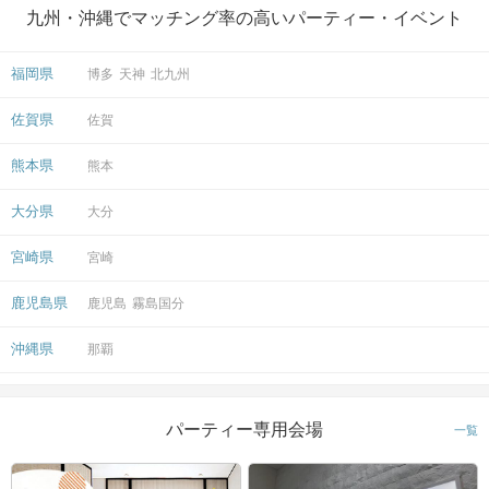
九州・沖縄でマッチング率の高いパーティー・イベント
3
徒歩
分
〒890-0053
鹿児島県鹿児島市中央町１８−１南国
福岡県
開催場所
博多
天神
北九州
センタービル 1階
佐賀県
佐賀
マップ・アクセス案内を見る
熊本県
熊本
大分県
大分
宮崎県
宮崎
会場
鹿児島県
鹿児島
霧島国分
沖縄県
那覇
注意事項
パーティー専用会場
一覧
◯15分前より受付開始。1時間半を予