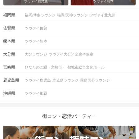
注意事項
ツヴァイ鹿児島
ツヴァイ熊本
福岡県
福岡/博多ラウンジ
福岡/天神ラウンジ
ツヴァイ北九州
◯15分前より受付開始。1時間半を予
定。
時間
佐賀県
ツヴァイ佐賀
※開始時刻から30分以上遅れる場合は
参加をご遠慮いただいております。
熊本県
ツヴァイ熊本
◯6対6程度で進行予定。（最少開催人
大分県
大分ラウンジ
ツヴァイ大分／全席半個室
数：3対3）
※募集締め切り以降のキャンセルによ
人数
宮崎県
ひなたのご縁（宮崎市）
都城市総合文化ホール
っては男女差が変動する場合がござい
ます。
鹿児島県
ツヴァイ鹿児島
鹿児島ラウンジ
霧島国分ラウンジ
スマートフォン
持ち物
沖縄県
ツヴァイ那覇
お食事
ミネラルウォーター付き
飲み物
街コン・恋活パーティー
清潔感のある服装でお越しください。
服装