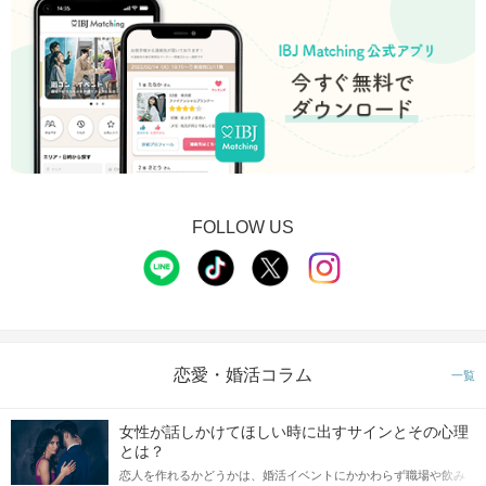
①公式アプリのダウンロード
②本人確認書類の事前アップロード
に、ご協力をお願いいたします。
STEP2
1対1の個室で約8分間のトークタイム
FOLLOW US
恋愛・婚活コラム
一覧
個室で1対1だから周りも気にならない♪
メモ機能でお相手の印象をメモやタップ♡
あとで何度でも見返せるから忘れる心配もなし♪
女性が話しかけてほしい時に出すサインとその心理
とは？
恋人を作れるかどうかは、婚活イベントにかかわらず職場や飲み