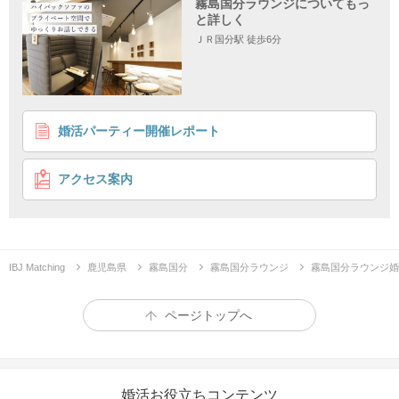
霧島国分ラウンジについてもっ
と詳しく
ＪＲ国分駅 徒歩6分
1
2
3
4
婚活パーティー開催レポート
《近距離在住限定》幸せはこんなに近くに！今年も頑
張った自分に素敵な出会いを♡
アクセス案内
待ち時間は男女別席♪
投票は男女別席♪
企画詳細
＊＊
＊＊
霧島市から車で30分圏内出身・在住の方
IBJ Matching
鹿児島県
霧島国分
霧島国分ラウンジ
霧島国分ラウンジ婚
＼
落ち着くのはやっぱり地元
／
ページトップへ
婚活お役立ちコンテンツ