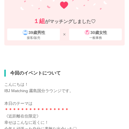
１組
がマッチングしました♡
39歳男性
30歳女性
接客/販売
一般事務
今回のイベントについて
こんにちは！
IBJ Matching 霧島国分ラウンジです。
本日のテーマは
＊＊＊＊＊＊＊＊＊＊＊＊＊＊＊＊
《近距離在住限定》
幸せはこんなに近くに！
今年も頑張った自分に素敵な出会いを♡