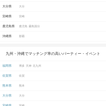
大分県
大分
宮崎県
宮崎
鹿児島県
鹿児島
霧島国分
沖縄県
那覇
ドキドキの結果は個別に発表！
マッチングしたお相手とお席で再会♡
お話しの続きをお楽しみください。
九州・沖縄でマッチング率の高いパーティー・イベント
アクセス
福岡県
博多
天神
北九州
佐賀県
佐賀
霧島国分ラウンジ
6
ＪＲ国分駅から徒歩
分
熊本県
熊本
〒899-4332
鹿児島県霧島市国分中央３丁目１２
大分県
大分
−１センタービル１F
宮崎県
宮崎