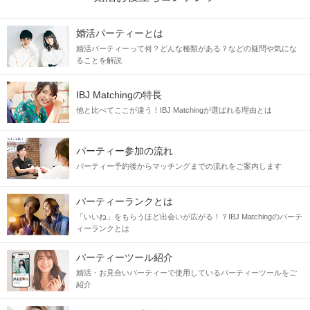
婚活パーティーとは
婚活パーティーって何？どんな種類がある？などの疑問や気にな
ることを解説
＊
IBJ Matchingの特長
地元での毎日を気に入っているから
他と比べてここが違う！IBJ Matchingが選ばれる理由とは
恋人との日々も地元で育みたい
＊
転勤などの予定がなく
パーティー参加の流れ
環境の変化がないから
パーティー予約後からマッチングまでの流れをご案内します
未来の計画を立てやすい
パーティーランクとは
＊
旅行などのイベントは
「いいね」をもらうほど出会いが広がる！？IBJ Matchingのパーテ
地元での安定した毎日をベースに
ィーランクとは
楽しんでいきたい
パーティーツール紹介
婚活・お見合いパーティーで使用しているパーティーツールをご
紹介