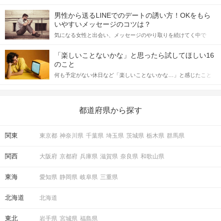
STEP3
中間投票のアピールタイム
会の場で女性が話しかけて欲しい時に出すサインに、早く気づい
てアプローチできるかにも左右されます。 これから恋人作りを本
男性から送るLINEでのデートの誘い方！OKをもら
格的に始めようとしている方は、女性が異性を求めて出すサイン
いやすいメッセージのコツは？
をしっかりと理解し、正しい行動に移せるかどうかが重要。 この
気になる女性と出会い、メッセージのやり取りを続けてく中で
記事では、女性が話しかけて欲しい時に出すサインとその心理を
「この人いいな」と感じたら、次はデートに誘いたくなるもの。
詳しく解説した後、婚活イベントで実際にサインを受け取った場
しかし、中には「どう誘ったらいいの？」とお困りの男性もいら
合にどのような行動に繋げるべきかをご紹介していきます。
「楽しいことないかな」と思ったら試してほしい16
っしゃるのではないでしょうか。 そこで今回は、男性から女性へ
のこと
送るLINEでのデートの誘い方のコツをご紹介します。例文も混じ
何も予定がない休日など「楽しいことないかな…」と感じたこと
えながら解説するので、ぜひ参考にしてください。
がある人もいるのでは？ 日常が退屈に感じるなら、いますぐ楽し
いことを始めましょう！ いますぐ楽しい気分になれる対処法か
ら、恋愛・自分磨き・趣味などジャンル別の楽しいことまで、16
の楽しいことアイデアを集めました♪ いままさに楽しいことを探し
都道府県から探す
ている方は必見です。
「もう一度お話したいです」と
相手から好印象の気持ちが伝わる♪
関東
東京都
神奈川県
千葉県
埼玉県
茨城県
栃木県
群馬県
事前に気持ちを伝えることで
マッチングする確率もUP！
関西
大阪府
京都府
兵庫県
滋賀県
奈良県
和歌山県
STEP4
マッチング投票＆連絡先送信タイム
東海
愛知県
静岡県
岐阜県
三重県
北海道
北海道
東北
岩手県
宮城県
福島県