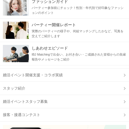
ファッションガイド
「地元一択！」
生活基盤は
な皆さま
パーティー参加前にチェック！性別・年代別で好印象なファッシ
ご参加をお待ちいたしております♡
ョンのポイント
当日の流れ
パーティー開催レポート
実際のパーティーの様子や、何組マッチングしたかなど、写真を
交えてご紹介します
STEP1
開催15分前より受付開始
しあわせエピソード
IBJ Matchingで出会い、お付き合い・ご成婚された皆様からの良縁
報告やメッセージをご紹介
婚活イベント開催支援・コラボ実績
スタッフ紹介
婚活イベントスタッフ募集
IBJ Matching 公式アプリ
の参加予定ページに表示される、
QRコードをご提示ください。
接客・接遇コンテスト
※顔写真付きの身分証は、事前に【マイページ】からご提出い
ただけます。