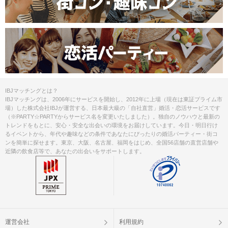
◯お人数３対３未満時は中止させてい
ただきます。
◯受付時に
IBJ Matching 公式アプリ
の
参加予定ページに表示される、QRコー
ドをご提示して頂き、ご本人確認させ
ていただきます。
※事前にアプリにて顔写真付きの身分
証のご提出が必要となります。
◯メールが届かない場合も、申込み受
IBJマッチングとは？
付次第参加枠を確保しております。事
IBJマッチングは、2006年にサービスを開始し、2012年に上場（現在は東証プライム市
務局まで必ずご確認下さい。
場）した株式会社IBJが運営する、日本最大級の「自社直営」婚活・恋活サービスです
◯誤って申し込まれた場合、2時間以内
（※PARTY☆PARTYからサービス名を変更いたしました）。独自のノウハウと最新の
にご連絡下さい。参加枠の取消、及び
トレンドをもとに、安心・安全な出会いの環境をお届けしています。今日・明日行け
るイベントから、年代や趣味などの条件であなたにぴったりの婚活パーティー・街コ
振替をさせて頂きます。
ンを簡単に探せます。東京、大阪、名古屋、福岡をはじめ、全国56店舗の直営店舗や
◯参加人数によってはやむを得ず中止
近隣の飲食店等で、あなたの出会いをサポートします。
と判断することもございます。中止の
ご連絡は開始時刻の２時間前までに、
注意事項
ご登録の連絡先へメッセージ（SMS・
メール）にてお送りします。
---------------------------------------------------
【 霧島国分ラウンジ 】
運営会社
利用規約
主催：縁サポートJin（ 株式会社徳人