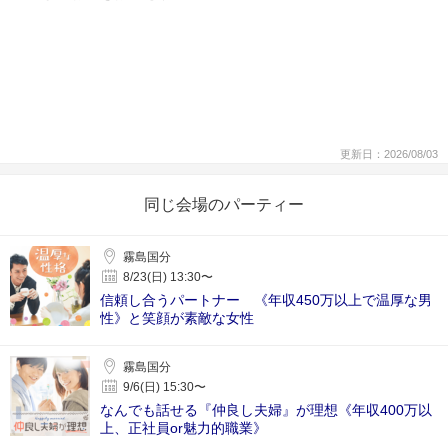
更新日：2026/08/03
同じ会場のパーティー
霧島国分
8/23(日) 13:30〜
信頼し合うパートナー 《年収450万以上で温厚な男
性》と笑顔が素敵な女性
霧島国分
9/6(日) 15:30〜
なんでも話せる『仲良し夫婦』が理想《年収400万以
上、正社員or魅力的職業》