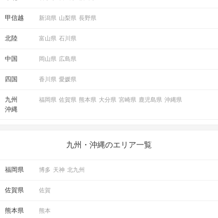
甲信越
新潟県
山梨県
長野県
北陸
富山県
石川県
中国
岡山県
広島県
最終投票！
四国
香川県
愛媛県
アピールタイムの「いいね」も参考にして
九州
福岡県
佐賀県
熊本県
大分県
宮崎県
鹿児島県
沖縄県
気になったお相手へご投票ください♪
沖縄
連絡先送信システムは
パーティー終了まで利用可能。
メールアドレスやLINE IDを送れます。
九州・沖縄のエリア一覧
パーティー終了後に進展があるかも♡
福岡県
博多
天神
北九州
STEP5
結果発表
佐賀県
佐賀
熊本県
熊本