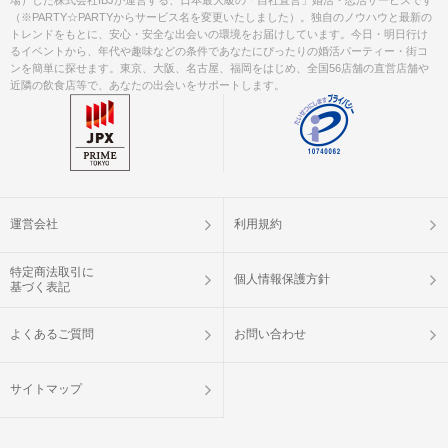
参加予定ページに表示される、QRコー
（※PARTY☆PARTYからサービス名を変更いたしました）。独自のノウハウと最新の
ドをご提示して頂き、ご本人確認させ
トレンドをもとに、安心・安全な出会いの環境をお届けしています。今日・明日行け
るイベントから、年代や趣味などの条件であなたにぴったりの婚活パーティー・街コ
ていただきます。
ンを簡単に探せます。東京、大阪、名古屋、福岡をはじめ、全国56店舗の直営店舗や
※事前にアプリにて顔写真付きの身分
近隣の飲食店等で、あなたの出会いをサポートします。
証のご提出が必要となります。
◯メールが届かない場合も、申込み受
付次第参加枠を確保しております。事
務局まで必ずご確認下さい。
◯誤って申し込まれた場合、2時間以内
にご連絡下さい。参加枠の取消、及び
振替をさせて頂きます。
運営会社
利用規約
◯参加人数によってはやむを得ず中止
と判断することもございます。中止の
特定商法取引に
ご連絡は開始時刻の２時間前までに、
注意事項
個人情報保護方針
基づく表記
ご登録の連絡先へメッセージ（SMS・
メール）にてお送りします。
よくあるご質問
お問い合わせ
---------------------------------------------------
【 霧島国分ラウンジ 】
サイトマップ
主催：縁サポートJin（ 株式会社徳人
）
《問い合わせ先》