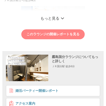
ＪＲ国分駅から徒歩
6
分
もっと見る
このラウンジの開催レポートを見る
霧島国分ラウンジについてもっ
と詳しく
ＪＲ国分駅 徒歩6分
1
2
3
4
婚活パーティー開催レポート
【30代限定】＼初婚&ノンスモーカー／
結婚を意識したお付き合い希望♡
アクセス案内
ノンスモーカー&初婚
30代限定♪