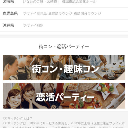
宮崎県
ひなたのご縁（宮崎市）
都城市総合文化ホール
◯15分前より受付開始。1時間半を予
定。
時間
※開始時刻から30分以上遅れる場合は
鹿児島県
ツヴァイ鹿児島
鹿児島ラウンジ
霧島国分ラウンジ
参加をご遠慮いただいております。
沖縄県
ツヴァイ那覇
◯6対6程度で進行予定。（最少開催人
数：3対3）
※募集締め切り以降のキャンセルによ
人数
街コン・恋活パーティー
っては男女差が変動する場合がござい
ます。
スマートフォン
持ち物
お食事
ミネラルウォーター付き
飲み物
清潔感のある服装でお越しください。
服装
◯お人数３対３未満時は中止させてい
IBJマッチングとは？
ただきます。
IBJマッチングは、2006年にサービスを開始し、2012年に上場（現在は東証プライム市
◯受付時に
IBJ Matching 公式アプリ
の
場）した株式会社IBJが運営する、日本最大級の「自社直営」婚活・恋活サービスです