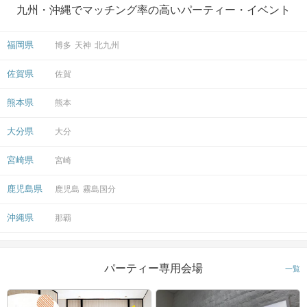
九州・沖縄でマッチング率の高いパーティー・イベント
福岡県
博多
天神
北九州
ドキドキの結果は個別に発表！
佐賀県
佐賀
マッチングしたお相手とお席で再会♡
熊本県
熊本
お話しの続きをお楽しみください。
大分県
大分
アクセス
宮崎県
宮崎
霧島国分ラウンジ
鹿児島県
鹿児島
霧島国分
6
ＪＲ国分駅から徒歩
分
沖縄県
〒899-4332
那覇
鹿児島県霧島市国分中央３丁目１２
−１センタービル１F
パーティー専用会場
一覧
開催場所