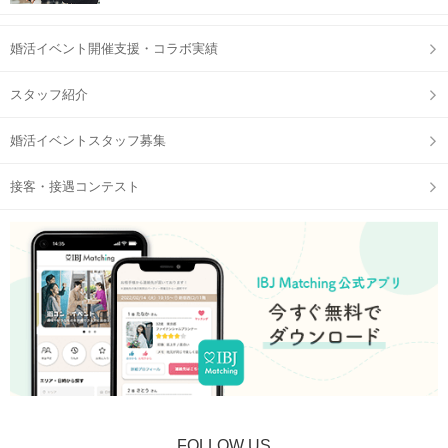
当日の流れ
婚活イベント開催支援・コラボ実績
STEP1
開催15分前より受付開始
スタッフ紹介
婚活イベントスタッフ募集
接客・接遇コンテスト
IBJ Matching 公式アプリ
の参加予定ページに表示される、
QRコードをご提示ください。
※顔写真付きの身分証は、事前に【マイページ】からご提出い
ただけます。
①公式アプリのダウンロード
②本人確認書類の事前アップロード
FOLLOW US