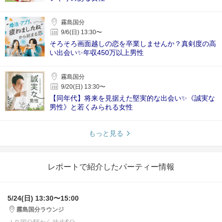
霧島国分
9/6(日) 13:30〜
そろそろ画面越しの恋を卒業しませんか？真剣度の高
い出会い✨️年収450万以上男性
霧島国分
9/20(日) 13:30〜
【同年代】将来を見据えた堅実的な出会い✨️《誠実な
男性》と若くみられる女性
もっと見る
レポートで紹介したパーティー情報
5/24(日) 13:30〜15:00
霧島国分ラウンジ