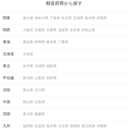
の楽しいことアイデアを集めました♪ いままさに楽しいことを探し
都道府県から探す
ている方は必見です。
関東
東京都
神奈川県
千葉県
埼玉県
茨城県
栃木県
群馬県
関西
大阪府
京都府
兵庫県
滋賀県
奈良県
和歌山県
東海
愛知県
静岡県
岐阜県
三重県
北海道
北海道
「もう一度お話したいです」と
相手から好印象の気持ちが伝わる♪
東北
岩手県
宮城県
福島県
事前に気持ちを伝えることで
マッチングする確率もUP！
甲信越
新潟県
山梨県
長野県
STEP4
マッチング投票＆連絡先送信タイム
北陸
富山県
石川県
中国
岡山県
広島県
四国
香川県
愛媛県
九州
福岡県
佐賀県
熊本県
大分県
宮崎県
鹿児島県
沖縄県