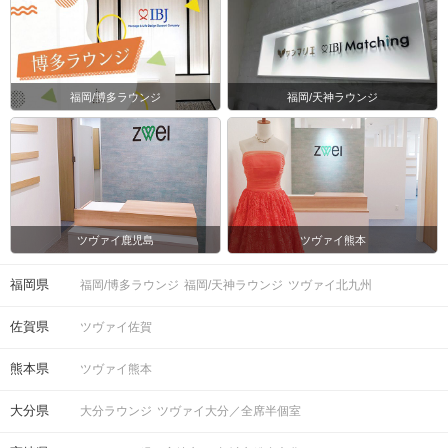
福岡/博多ラウンジ
福岡/天神ラウンジ
マップ・アクセス案内を見る
ツヴァイ鹿児島
ツヴァイ熊本
会場
福岡県
福岡/博多ラウンジ
福岡/天神ラウンジ
ツヴァイ北九州
佐賀県
ツヴァイ佐賀
熊本県
ツヴァイ熊本
注意事項
大分県
大分ラウンジ
ツヴァイ大分／全席半個室