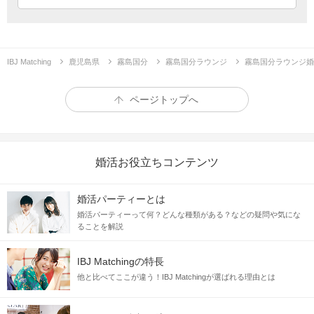
企画詳細
IBJ Matching
鹿児島県
霧島国分
霧島国分ラウンジ
霧島国分ラウンジ婚
＼30代限定トークパーティ／
ページトップへ
婚活お役立ちコンテンツ
婚活パーティーとは
婚活パーティーって何？どんな種類がある？などの疑問や気にな
ることを解説
❤︎
お付き合いの先に
結婚を感じられる
IBJ Matchingの特長
真剣なお付き合いが希望
他と比べてここが違う！IBJ Matchingが選ばれる理由とは
❤︎
体調管理も大人のたしなみの