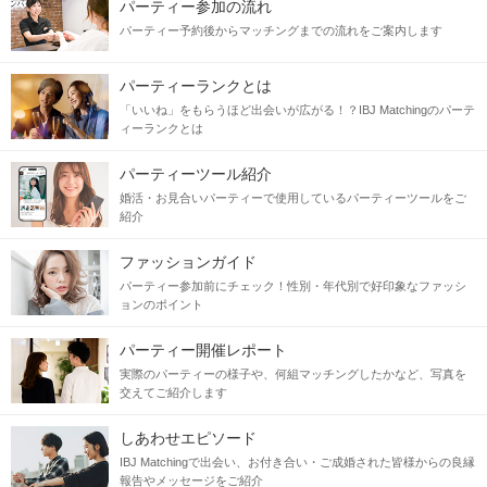
パーティー参加の流れ
ひとつだと考えている
パーティー予約後からマッチングまでの流れをご案内します
❤︎
お相手様の健康は
パーティーランクとは
大切な条件だと思う
「いいね」をもらうほど出会いが広がる！？IBJ Matchingのパーテ
ィーランクとは
❤︎
そろそろ恋活から婚活へシフトしたい♪
パーティーツール紹介
婚活・お見合いパーティーで使用しているパーティーツールをご
紹介
マイプロフィールの
ファッションガイド
写真・基本情報・自己紹介文は
パーティー参加前にチェック！性別・年代別で好印象なファッシ
面倒だと思わず可能な限りご入力&登録を！
ョンのポイント
情報が少ない
パーティー開催レポート
▼
実際のパーティーの様子や、何組マッチングしたかなど、写真を
お相手様に不信感を与える可能性あり！
交えてご紹介します
しあわせエピソード
ありのままのあなたを認めてくれる
IBJ Matchingで出会い、お付き合い・ご成婚された皆様からの良縁
素敵なお相手を探しましょう♫
報告やメッセージをご紹介