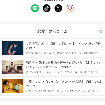
に、ご協力をお願いいたします。
STEP2
1対1の個室で約8分間のトークタイム
恋愛・婚活コラム
一覧
女性が話しかけてほしい時に出すサインとその心理
とは？
恋人を作れるかどうかは、婚活イベントにかかわらず職場や飲み
会の場で女性が話しかけて欲しい時に出すサインに、早く気づい
てアプローチできるかにも左右されます。 これから恋人作りを本
男性から送るLINEでのデートの誘い方！OKをもら
格的に始めようとしている方は、女性が異性を求めて出すサイン
いやすいメッセージのコツは？
をしっかりと理解し、正しい行動に移せるかどうかが重要。 この
気になる女性と出会い、メッセージのやり取りを続けてく中で
個室で1対1だから周りも気にならない♪
記事では、女性が話しかけて欲しい時に出すサインとその心理を
「この人いいな」と感じたら、次はデートに誘いたくなるもの。
メモ機能でお相手の印象をメモやタップ♡
詳しく解説した後、婚活イベントで実際にサインを受け取った場
しかし、中には「どう誘ったらいいの？」とお困りの男性もいら
あとで何度でも見返せるから忘れる心配もなし♪
合にどのような行動に繋げるべきかをご紹介していきます。
「楽しいことないかな」と思ったら試してほしい16
っしゃるのではないでしょうか。 そこで今回は、男性から女性へ
のこと
送るLINEでのデートの誘い方のコツをご紹介します。例文も混じ
何も予定がない休日など「楽しいことないかな…」と感じたこと
えながら解説するので、ぜひ参考にしてください。
STEP3
中間投票のアピールタイム
がある人もいるのでは？ 日常が退屈に感じるなら、いますぐ楽し
いことを始めましょう！ いますぐ楽しい気分になれる対処法か
ら、恋愛・自分磨き・趣味などジャンル別の楽しいことまで、16