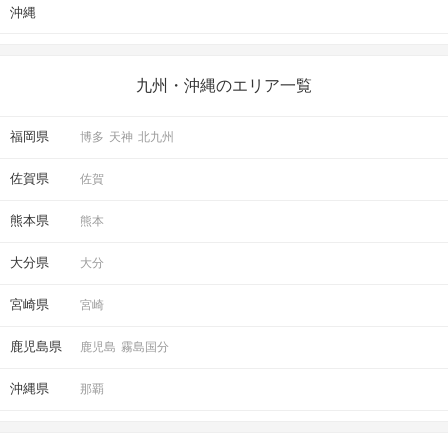
沖縄
九州・沖縄のエリア一覧
最終投票！
福岡県
博多
天神
北九州
アピールタイムの「いいね」も参考にして
気になったお相手へご投票ください♪
佐賀県
佐賀
連絡先送信システムは
パーティー終了まで利用可能。
熊本県
熊本
メールアドレスやLINE IDを送れます。
パーティー終了後に進展があるかも♡
大分県
大分
STEP5
結果発表
宮崎県
宮崎
鹿児島県
鹿児島
霧島国分
沖縄県
那覇