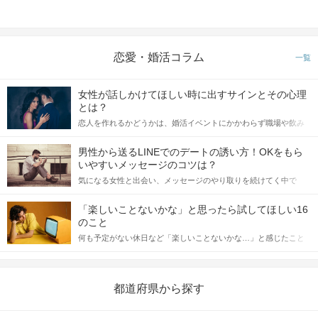
恋愛・婚活コラム
一覧
女性が話しかけてほしい時に出すサインとその心理
とは？
恋人を作れるかどうかは、婚活イベントにかかわらず職場や飲み
会の場で女性が話しかけて欲しい時に出すサインに、早く気づい
てアプローチできるかにも左右されます。 これから恋人作りを本
男性から送るLINEでのデートの誘い方！OKをもら
格的に始めようとしている方は、女性が異性を求めて出すサイン
いやすいメッセージのコツは？
をしっかりと理解し、正しい行動に移せるかどうかが重要。 この
気になる女性と出会い、メッセージのやり取りを続けてく中で
記事では、女性が話しかけて欲しい時に出すサインとその心理を
「この人いいな」と感じたら、次はデートに誘いたくなるもの。
詳しく解説した後、婚活イベントで実際にサインを受け取った場
しかし、中には「どう誘ったらいいの？」とお困りの男性もいら
合にどのような行動に繋げるべきかをご紹介していきます。
「楽しいことないかな」と思ったら試してほしい16
っしゃるのではないでしょうか。 そこで今回は、男性から女性へ
のこと
送るLINEでのデートの誘い方のコツをご紹介します。例文も混じ
何も予定がない休日など「楽しいことないかな…」と感じたこと
えながら解説するので、ぜひ参考にしてください。
がある人もいるのでは？ 日常が退屈に感じるなら、いますぐ楽し
いことを始めましょう！ いますぐ楽しい気分になれる対処法か
ら、恋愛・自分磨き・趣味などジャンル別の楽しいことまで、16
の楽しいことアイデアを集めました♪ いままさに楽しいことを探し
都道府県から探す
ている方は必見です。