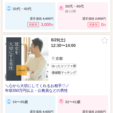
30代・40代
30代・40代
残り2席
通常価格
4,400
円
通常価格
2,500
円
3,000
0
初参加
初参加
円
円
8/29(土)
12:30〜14:00
京都
ゆったりソファ席
価値観マッチング
＼心から大切にしてくれるお相手♡／
年収550万円以上・公務員などの男性
34〜45歳
32〜41歳
通常価格
4,400
円
通常価格
2,500
円