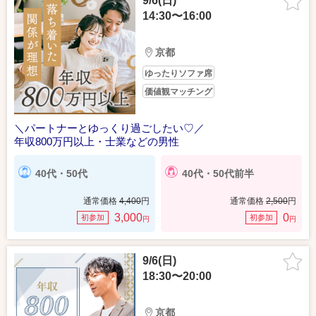
9/6(日)
14:30〜16:00
京都
ゆったりソファ席
価値観マッチング
＼パートナーとゆっくり過ごしたい♡／
年収800万円以上・士業などの男性
40代・50代
40代・50代前半
通常価格
4,400
円
通常価格
2,500
円
3,000
0
初参加
初参加
円
円
9/6(日)
18:30〜20:00
京都