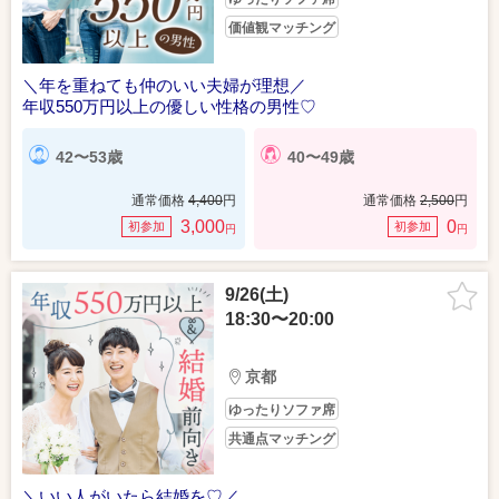
価値観マッチング
＼年を重ねても仲のいい夫婦が理想／
年収550万円以上の優しい性格の男性♡
42〜53歳
40〜49歳
通常価格
4,400
円
通常価格
2,500
円
3,000
0
初参加
初参加
円
円
9/26(土)
18:30〜20:00
京都
ゆったりソファ席
共通点マッチング
＼いい人がいたら結婚を♡／