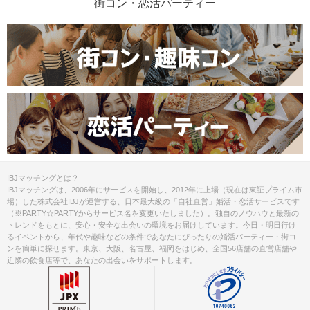
街コン・恋活パーティー
IBJマッチングとは？
IBJマッチングは、2006年にサービスを開始し、2012年に上場（現在は東証プライム市
場）した株式会社IBJが運営する、日本最大級の「自社直営」婚活・恋活サービスです
（※PARTY☆PARTYからサービス名を変更いたしました）。独自のノウハウと最新の
トレンドをもとに、安心・安全な出会いの環境をお届けしています。今日・明日行け
るイベントから、年代や趣味などの条件であなたにぴったりの婚活パーティー・街コ
ンを簡単に探せます。東京、大阪、名古屋、福岡をはじめ、全国56店舗の直営店舗や
近隣の飲食店等で、あなたの出会いをサポートします。