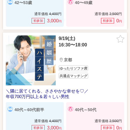
42〜53歳
40〜49歳
通常価格
4,400
円
通常価格
2,500
円
3,000
0
初参加
初参加
円
円
9/19(土)
16:30〜18:00
京都
ゆったりソファ席
共通点マッチング
＼隣に居てくれる、ささやかな幸せを♡／
年収700万円以上＆若々しい男性
40代～60代前半
40代～50代
通常価格
4,400
円
通常価格
2,500
円
3,000
0
初参加
初参加
円
円