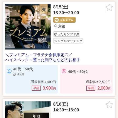
8/15(土)
18:30〜20:00
京都
ゆったりソファ席
シングルマッチング
＼プレミアム・プラチナ会員限定♡／
ハイスペック・整った顔立ちなどのお相手
40代・50代
40代・50代
残り2席
通常価格
4,400
円
通常価格
2,500
円
3,900
2,000
早割
早割
円
円
8/16(日)
14:30〜16:00