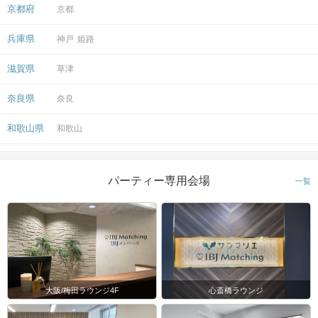
京都府
京都
兵庫県
神戸
姫路
滋賀県
草津
奈良県
奈良
和歌山県
和歌山
パーティー専用会場
一覧
大阪/梅田ラウンジ4F
心斎橋ラウンジ