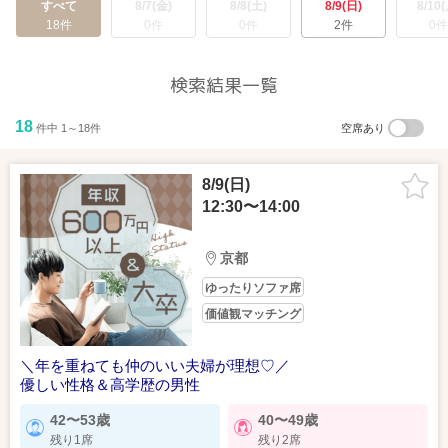
すべて
8/7(金)
8/8(土)
8/9(日)
8/10(
18件
0件
0件
2件
0件
検索結果一覧
18
件中 1～18件
空席あり
8/9(日)
12:30〜14:00
京都
ゆったりソファ席
価値観マッチング
＼年を重ねても仲のいい夫婦が理想♡／
優しい性格＆高学歴の男性
42〜53歳
40〜49歳
残り1席
残り2席