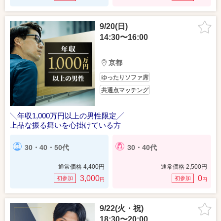
9/20(日)
14:30〜16:00
京都
ゆったりソファ席
共通点マッチング
╲年収1,000万円以上の男性限定╱
上品な振る舞いを心掛けている方
30・40・50代
30・40代
通常価格
4,400
円
通常価格
2,500
円
3,000
0
初参加
初参加
円
円
9/22(火・祝)
18:30〜20:00