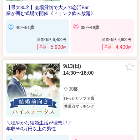
【最大30名】会場貸切で大人の恋活Bar
緑が囲む式場で開催《ドリンク飲み放題》
40〜51歳
38〜49歳
通常価格
6,400
円
通常価格
4,900
円
5,900
4,400
早割
早割
円
円
9/13(日)
14:30〜16:00
京都
ゆったりソファ席
共通点マッチング
＼穏やかな結婚生活が理想♡／
年収550万円以上の男性