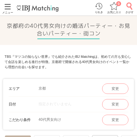
0
りれき
お気に入り
さがす
メニュー
京都府の40代男女向けの婚活パーティー・お見
合いパーティー・街コン
TBS『マツコの知らない世界』でも紹介されたIBJ Matchingは、初めての方も安心し
て会話を楽しめる進行が特徴。京都府で開催される40代男女向けのイベント一覧か
ら理想の出会いを探せます。
京都
エリア
変更
指定されていません
日付
変更
40代男女向け
こだわり条件
変更