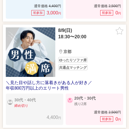
通常価格
4,400
円
通常価格
2,500
円
3,000
0
初参加
初参加
円
円
8/9(日)
18:30〜20:00
京都
ゆったりソファ席
共通点マッチング
＼見た目や話し方に落着きがある人が好き／
年収800万円以上のエリート男性
20代・30代
30代・40代
残り2席
締め切り
通常価格
2,500
円
4,400
円
0
初参加
円