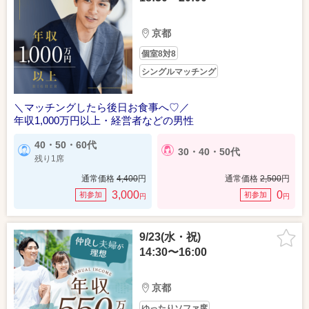
京都
個室8対8
シングルマッチング
＼マッチングしたら後日お食事へ♡／
年収1,000万円以上・経営者などの男性
40・50・60代
30・40・50代
残り1席
通常価格
4,400
円
通常価格
2,500
円
3,000
0
初参加
初参加
円
円
9/23(水・祝)
14:30〜16:00
京都
ゆったりソファ席