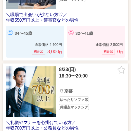
＼職場で出会いが少ない方♡／
年収550万円以上・警察官などの男性
34〜45歳
32〜41歳
通常価格
4,400
円
通常価格
2,500
円
3,000
0
初参加
初参加
円
円
8/23(日)
18:30〜20:00
京都
ゆったりソファ席
共通点マッチング
＼礼儀やマナーを心掛けている方／
年収700万円以上・公務員などの男性