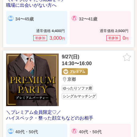
職場に出会いがない方へ
34〜45歳
32〜41歳
通常価格
4,400
円
通常価格
2,500
円
3,000
0
初参加
初参加
円
円
9/27(日)
14:30〜16:00
京都
ゆったりソファ席
シングルマッチング
＼プレミアム会員限定♡／
ハイスペック・整った顔立ちなどのお相手
40代・50代
40代・50代