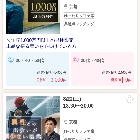
京都
ゆったりソファ席
共通点マッチング
╲年収1,000万円以上の男性限定╱
上品な振る舞いを心掛けている方
30・40・50代
30代・40代
通常価格
4,400
円
通常価格
2,500
円
3,000
0
初参加
初参加
円
円
8/22(土)
18:30〜20:00
京都
ゆったりソファ席
複数マッチング