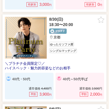
3,000
0
初参加
初参加
円
円
8/30(日)
18:30〜20:00
京都
ゆったりソファ席
シングルマッチング
＼プラチナ会員限定♡／
ハイスペック・魅力的容姿などのお相手
40代・50代
40代～50代半ば
通常価格
4,400
円
通常価格
2,500
円
3,900
2,000
早割
早割
円
円