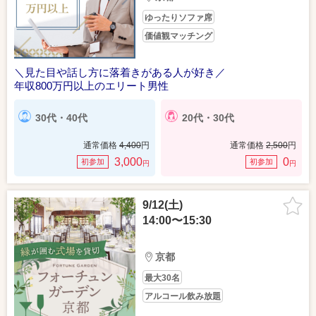
ゆったりソファ席
価値観マッチング
＼見た目や話し方に落着きがある人が好き／
年収800万円以上のエリート男性
30代・40代
20代・30代
通常価格
4,400
円
通常価格
2,500
円
3,000
0
初参加
初参加
円
円
9/12(土)
14:00〜15:30
京都
最大30名
アルコール飲み放題