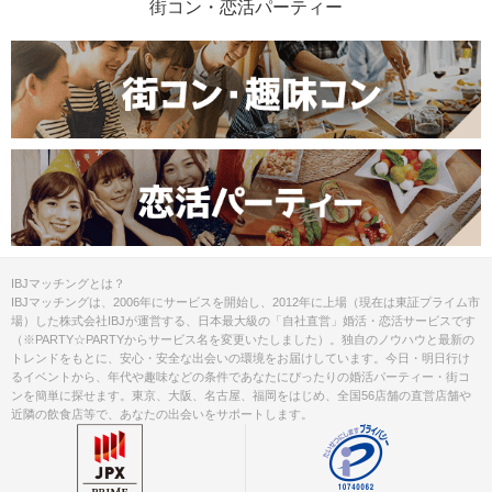
街コン・恋活パーティー
IBJマッチングとは？
IBJマッチングは、2006年にサービスを開始し、2012年に上場（現在は東証プライム市
場）した株式会社IBJが運営する、日本最大級の「自社直営」婚活・恋活サービスです
（※PARTY☆PARTYからサービス名を変更いたしました）。独自のノウハウと最新の
トレンドをもとに、安心・安全な出会いの環境をお届けしています。今日・明日行け
るイベントから、年代や趣味などの条件であなたにぴったりの婚活パーティー・街コ
ンを簡単に探せます。東京、大阪、名古屋、福岡をはじめ、全国56店舗の直営店舗や
近隣の飲食店等で、あなたの出会いをサポートします。