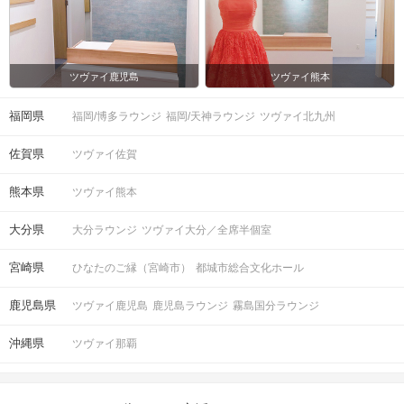
ツヴァイ鹿児島
ツヴァイ熊本
福岡県
福岡/博多ラウンジ
福岡/天神ラウンジ
ツヴァイ北九州
佐賀県
ツヴァイ佐賀
熊本県
ツヴァイ熊本
大分県
大分ラウンジ
ツヴァイ大分／全席半個室
宮崎県
ひなたのご縁（宮崎市）
都城市総合文化ホール
鹿児島県
ツヴァイ鹿児島
鹿児島ラウンジ
霧島国分ラウンジ
沖縄県
ツヴァイ那覇