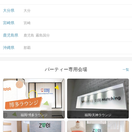
大分県
大分
宮崎県
宮崎
鹿児島県
鹿児島
霧島国分
沖縄県
那覇
パーティー専用会場
一覧
福岡/博多ラウンジ
福岡/天神ラウンジ