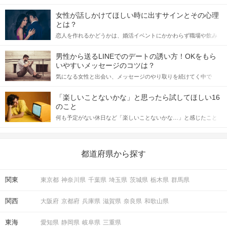
女性が話しかけてほしい時に出すサインとその心理
とは？
恋人を作れるかどうかは、婚活イベントにかかわらず職場や飲み
会の場で女性が話しかけて欲しい時に出すサインに、早く気づい
てアプローチできるかにも左右されます。 これから恋人作りを本
男性から送るLINEでのデートの誘い方！OKをもら
格的に始めようとしている方は、女性が異性を求めて出すサイン
いやすいメッセージのコツは？
をしっかりと理解し、正しい行動に移せるかどうかが重要。 この
気になる女性と出会い、メッセージのやり取りを続けてく中で
記事では、女性が話しかけて欲しい時に出すサインとその心理を
「この人いいな」と感じたら、次はデートに誘いたくなるもの。
詳しく解説した後、婚活イベントで実際にサインを受け取った場
しかし、中には「どう誘ったらいいの？」とお困りの男性もいら
合にどのような行動に繋げるべきかをご紹介していきます。
「楽しいことないかな」と思ったら試してほしい16
っしゃるのではないでしょうか。 そこで今回は、男性から女性へ
のこと
送るLINEでのデートの誘い方のコツをご紹介します。例文も混じ
何も予定がない休日など「楽しいことないかな…」と感じたこと
えながら解説するので、ぜひ参考にしてください。
がある人もいるのでは？ 日常が退屈に感じるなら、いますぐ楽し
いことを始めましょう！ いますぐ楽しい気分になれる対処法か
ら、恋愛・自分磨き・趣味などジャンル別の楽しいことまで、16
の楽しいことアイデアを集めました♪ いままさに楽しいことを探し
都道府県から探す
ている方は必見です。
関東
東京都
神奈川県
千葉県
埼玉県
茨城県
栃木県
群馬県
関西
大阪府
京都府
兵庫県
滋賀県
奈良県
和歌山県
東海
愛知県
静岡県
岐阜県
三重県