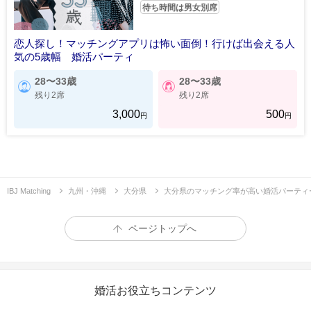
待ち時間は男女別席
恋人探し！マッチングアプリは怖い面倒！行けば出会える人
気の5歳幅 婚活パーティ
28〜33歳
28〜33歳
残り2席
残り2席
3,000
500
円
円
IBJ Matching
九州・沖縄
大分県
大分県のマッチング率が高い婚活パーティ
ページトップへ
婚活お役立ちコンテンツ