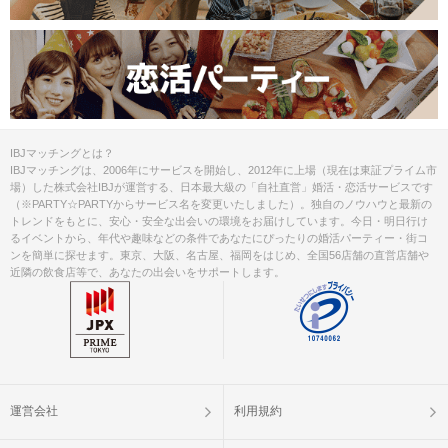
IBJマッチングとは？
IBJマッチングは、2006年にサービスを開始し、2012年に上場（現在は東証プライム市
場）した株式会社IBJが運営する、日本最大級の「自社直営」婚活・恋活サービスです
（※PARTY☆PARTYからサービス名を変更いたしました）。独自のノウハウと最新の
トレンドをもとに、安心・安全な出会いの環境をお届けしています。今日・明日行け
るイベントから、年代や趣味などの条件であなたにぴったりの婚活パーティー・街コ
ンを簡単に探せます。東京、大阪、名古屋、福岡をはじめ、全国56店舗の直営店舗や
近隣の飲食店等で、あなたの出会いをサポートします。
運営会社
利用規約