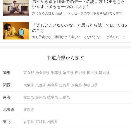
男性から送るLINEでのデートの誘い方！OKをもら
格的に始めようとしている方は、女性が異性を求めて出すサイン
いやすいメッセージのコツは？
をしっかりと理解し、正しい行動に移せるかどうかが重要。 この
気になる女性と出会い、メッセージのやり取りを続けてく中で
記事では、女性が話しかけて欲しい時に出すサインとその心理を
「この人いいな」と感じたら、次はデートに誘いたくなるもの。
詳しく解説した後、婚活イベントで実際にサインを受け取った場
しかし、中には「どう誘ったらいいの？」とお困りの男性もいら
合にどのような行動に繋げるべきかをご紹介していきます。
「楽しいことないかな」と思ったら試してほしい16
っしゃるのではないでしょうか。 そこで今回は、男性から女性へ
のこと
送るLINEでのデートの誘い方のコツをご紹介します。例文も混じ
何も予定がない休日など「楽しいことないかな…」と感じたこと
えながら解説するので、ぜひ参考にしてください。
がある人もいるのでは？ 日常が退屈に感じるなら、いますぐ楽し
いことを始めましょう！ いますぐ楽しい気分になれる対処法か
ら、恋愛・自分磨き・趣味などジャンル別の楽しいことまで、16
の楽しいことアイデアを集めました♪ いままさに楽しいことを探し
都道府県から探す
ている方は必見です。
関東
東京都
神奈川県
千葉県
埼玉県
茨城県
栃木県
群馬県
関西
大阪府
京都府
兵庫県
滋賀県
奈良県
和歌山県
東海
愛知県
静岡県
岐阜県
三重県
北海道
北海道
東北
岩手県
宮城県
福島県