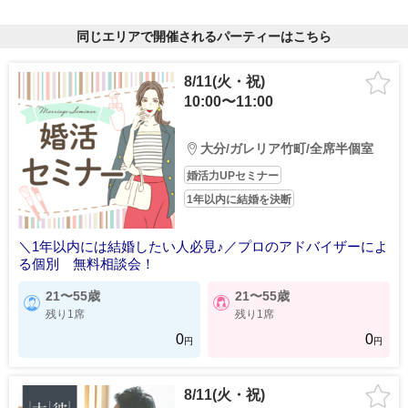
同じエリアで開催されるパーティーはこちら
8/11(火・祝)
10:00〜11:00
大分/ガレリア竹町/全席半個室
婚活力UPセミナー
1年以内に結婚を決断
＼1年以内には結婚したい人必見♪／プロのアドバイザーによ
る個別 無料相談会！
21〜55歳
21〜55歳
残り1席
残り1席
0
0
円
円
8/11(火・祝)