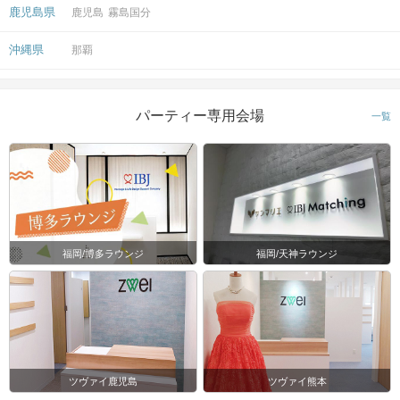
鹿児島県
鹿児島
霧島国分
沖縄県
那覇
パーティー専用会場
一覧
福岡/博多ラウンジ
福岡/天神ラウンジ
ツヴァイ鹿児島
ツヴァイ熊本