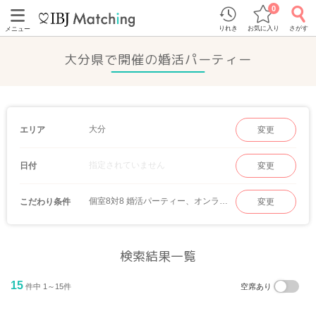
0
りれき
お気に入り
さがす
メニュー
大分県で開催の婚活パーティー
大分
エリア
変更
指定されていません
日付
変更
個室8対8 婚活パーティー、オンラインマッチング
こだわり条件
変更
検索結果一覧
15
件中 1～15件
空席あり