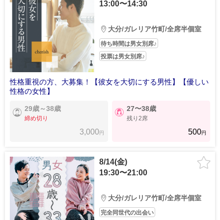
13:00〜14:30
大分/ガレリア竹町/全席半個室
待ち時間は男女別席♪
投票は男女別席♪
性格重視の方、大募集！【彼女を大切にする男性】【優しい
性格の女性】
29歳～38歳
27〜38歳
締め切り
残り2席
3,000
500
円
円
8/14(金)
19:30〜21:00
大分/ガレリア竹町/全席半個室
完全同世代の出会い