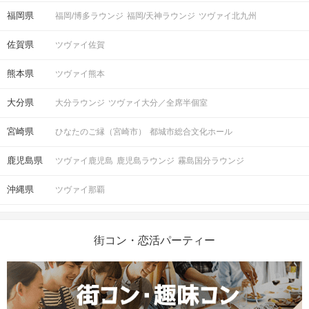
福岡県
福岡/博多ラウンジ
福岡/天神ラウンジ
ツヴァイ北九州
佐賀県
ツヴァイ佐賀
熊本県
ツヴァイ熊本
大分県
大分ラウンジ
ツヴァイ大分／全席半個室
宮崎県
ひなたのご縁（宮崎市）
都城市総合文化ホール
鹿児島県
ツヴァイ鹿児島
鹿児島ラウンジ
霧島国分ラウンジ
沖縄県
ツヴァイ那覇
街コン・恋活パーティー