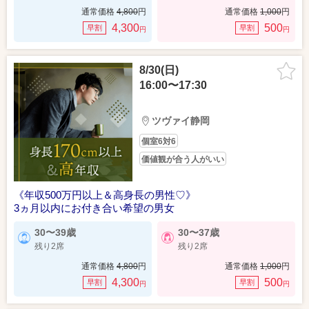
通常価格
4,800
円
通常価格
1,000
円
4,300
500
早割
早割
円
円
8/30(日)
16:00〜17:30
ツヴァイ静岡
個室6対6
価値観が合う人がいい
《年収500万円以上＆高身長の男性♡》
3ヵ月以内にお付き合い希望の男女
30〜39歳
30〜37歳
残り2席
残り2席
通常価格
4,800
円
通常価格
1,000
円
4,300
500
早割
早割
円
円