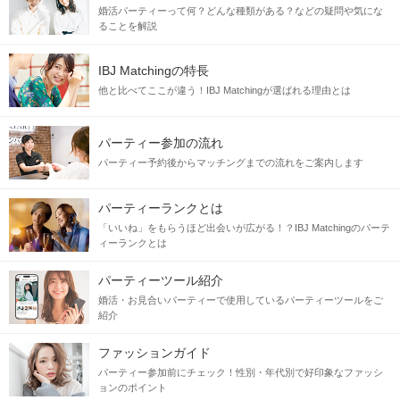
婚活パーティーって何？どんな種類がある？などの疑問や気にな
ることを解説
IBJ Matchingの特長
他と比べてここが違う！IBJ Matchingが選ばれる理由とは
パーティー参加の流れ
パーティー予約後からマッチングまでの流れをご案内します
パーティーランクとは
「いいね」をもらうほど出会いが広がる！？IBJ Matchingのパーテ
ィーランクとは
パーティーツール紹介
婚活・お見合いパーティーで使用しているパーティーツールをご
紹介
ファッションガイド
パーティー参加前にチェック！性別・年代別で好印象なファッシ
ョンのポイント