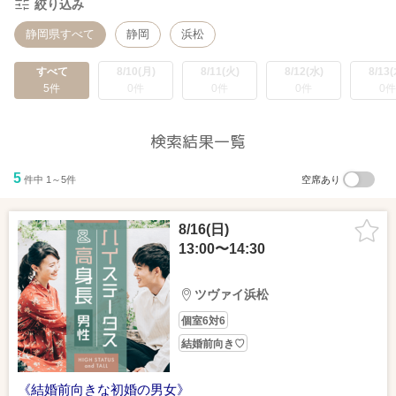
絞り込み
静岡県すべて
静岡
浜松
すべて
8/10(月)
8/11(火)
8/12(水)
8/13(
5件
0件
0件
0件
0件
検索結果一覧
5
件中 1～5件
空席あり
8/16(日)
13:00〜14:30
ツヴァイ浜松
個室6対6
結婚前向き♡
《結婚前向きな初婚の男女》