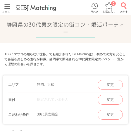
0
りれき
お気に入り
さがす
メニュー
静岡県の30代男女限定の街コン・婚活パーティ
ー
TBS『マツコの知らない世界』でも紹介されたIBJ Matchingは、初めての方も安心し
て会話を楽しめる進行が特徴。静岡県で開催される30代男女限定のイベント一覧か
ら理想の出会いを探せます。
静岡、浜松
エリア
変更
指定されていません
日付
変更
30代男女限定
こだわり条件
変更