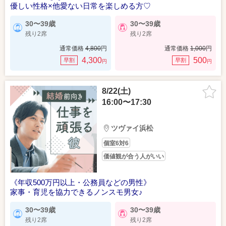
優しい性格×他愛ない日常を楽しめる方♡
30〜39歳
30〜39歳
残り2席
残り2席
通常価格
4,800
円
通常価格
1,000
円
4,300
500
早割
早割
円
円
8/22(土)
16:00〜17:30
ツヴァイ浜松
個室6対6
価値観が合う人がいい
《年収500万円以上・公務員などの男性》
家事・育児を協力できるノンスモ男女♪
30〜39歳
30〜39歳
残り2席
残り2席