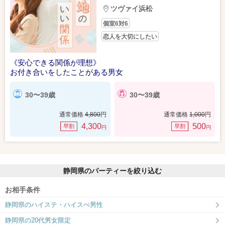
ツヴァイ浜松
個室6対6
恋人を大切にしたい
《安心できる関係が理想》
お付き合いをしたことがある男女
30〜39歳
30〜39歳
通常価格
4,800
円
通常価格
1,000
円
4,300
500
早割
早割
円
円
静岡県のパーティーを絞り込む
お相手条件
静岡県のハイステ・ハイスぺ男性
静岡県の20代男女限定