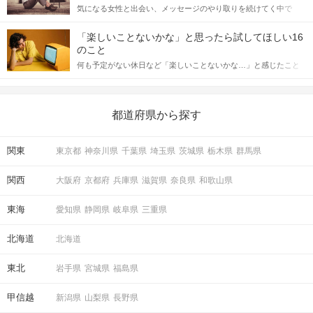
気になる女性と出会い、メッセージのやり取りを続けてく中で
記事では、女性が話しかけて欲しい時に出すサインとその心理を
「この人いいな」と感じたら、次はデートに誘いたくなるもの。
詳しく解説した後、婚活イベントで実際にサインを受け取った場
しかし、中には「どう誘ったらいいの？」とお困りの男性もいら
合にどのような行動に繋げるべきかをご紹介していきます。
「楽しいことないかな」と思ったら試してほしい16
っしゃるのではないでしょうか。 そこで今回は、男性から女性へ
のこと
送るLINEでのデートの誘い方のコツをご紹介します。例文も混じ
何も予定がない休日など「楽しいことないかな…」と感じたこと
えながら解説するので、ぜひ参考にしてください。
がある人もいるのでは？ 日常が退屈に感じるなら、いますぐ楽し
いことを始めましょう！ いますぐ楽しい気分になれる対処法か
ら、恋愛・自分磨き・趣味などジャンル別の楽しいことまで、16
の楽しいことアイデアを集めました♪ いままさに楽しいことを探し
都道府県から探す
ている方は必見です。
関東
東京都
神奈川県
千葉県
埼玉県
茨城県
栃木県
群馬県
関西
大阪府
京都府
兵庫県
滋賀県
奈良県
和歌山県
東海
愛知県
静岡県
岐阜県
三重県
北海道
北海道
東北
岩手県
宮城県
福島県
甲信越
新潟県
山梨県
長野県