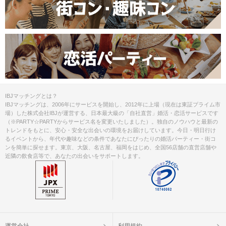
IBJマッチングとは？
IBJマッチングは、2006年にサービスを開始し、2012年に上場（現在は東証プライム市
場）した株式会社IBJが運営する、日本最大級の「自社直営」婚活・恋活サービスです
（※PARTY☆PARTYからサービス名を変更いたしました）。独自のノウハウと最新の
トレンドをもとに、安心・安全な出会いの環境をお届けしています。今日・明日行け
るイベントから、年代や趣味などの条件であなたにぴったりの婚活パーティー・街コ
ンを簡単に探せます。東京、大阪、名古屋、福岡をはじめ、全国56店舗の直営店舗や
近隣の飲食店等で、あなたの出会いをサポートします。