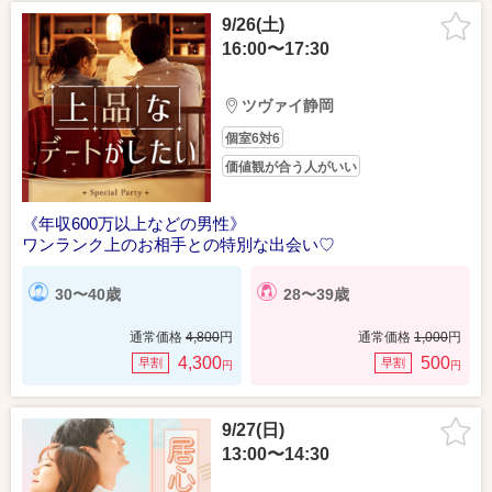
9/26(土)
16:00〜17:30
ツヴァイ静岡
個室6対6
価値観が合う人がいい
《年収600万以上などの男性》
ワンランク上のお相手との特別な出会い♡
30〜40歳
28〜39歳
通常価格
4,800
円
通常価格
1,000
円
4,300
500
早割
早割
円
円
9/27(日)
13:00〜14:30