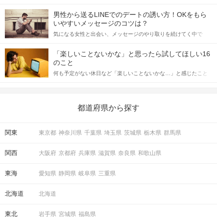
会の場で女性が話しかけて欲しい時に出すサインに、早く気づい
てアプローチできるかにも左右されます。 これから恋人作りを本
男性から送るLINEでのデートの誘い方！OKをもら
格的に始めようとしている方は、女性が異性を求めて出すサイン
いやすいメッセージのコツは？
をしっかりと理解し、正しい行動に移せるかどうかが重要。 この
気になる女性と出会い、メッセージのやり取りを続けてく中で
記事では、女性が話しかけて欲しい時に出すサインとその心理を
「この人いいな」と感じたら、次はデートに誘いたくなるもの。
詳しく解説した後、婚活イベントで実際にサインを受け取った場
しかし、中には「どう誘ったらいいの？」とお困りの男性もいら
合にどのような行動に繋げるべきかをご紹介していきます。
「楽しいことないかな」と思ったら試してほしい16
っしゃるのではないでしょうか。 そこで今回は、男性から女性へ
のこと
送るLINEでのデートの誘い方のコツをご紹介します。例文も混じ
何も予定がない休日など「楽しいことないかな…」と感じたこと
えながら解説するので、ぜひ参考にしてください。
がある人もいるのでは？ 日常が退屈に感じるなら、いますぐ楽し
いことを始めましょう！ いますぐ楽しい気分になれる対処法か
ら、恋愛・自分磨き・趣味などジャンル別の楽しいことまで、16
の楽しいことアイデアを集めました♪ いままさに楽しいことを探し
都道府県から探す
ている方は必見です。
関東
東京都
神奈川県
千葉県
埼玉県
茨城県
栃木県
群馬県
関西
大阪府
京都府
兵庫県
滋賀県
奈良県
和歌山県
東海
愛知県
静岡県
岐阜県
三重県
北海道
北海道
東北
岩手県
宮城県
福島県