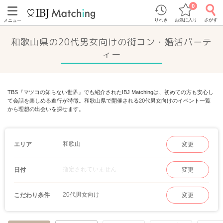
0
りれき
お気に入り
さがす
メニュー
和歌山県の20代男女向けの街コン・婚活パーテ
ィー
TBS『マツコの知らない世界』でも紹介されたIBJ Matchingは、初めての方も安心し
て会話を楽しめる進行が特徴。和歌山県で開催される20代男女向けのイベント一覧
から理想の出会いを探せます。
和歌山
エリア
変更
指定されていません
日付
変更
20代男女向け
こだわり条件
変更