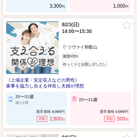
3,300
1,000
円
円
8/23(日)
14:00〜15:30
ツヴァイ和歌山
個室6対6
ゆっくりとお話しがしたい
《上場企業・安定収入などの男性》
家事を協力し合える仲良し夫婦が理想
25〜31歳
25〜31歳
残り2席
通常価格
3,300
円
通常価格
1,000
円
2,800
500
早割
早割
円
円