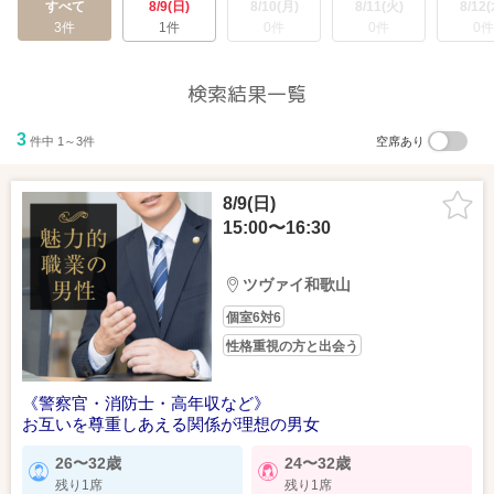
すべて
8/9(日)
8/10(月)
8/11(火)
8/12(
3件
1件
0件
0件
0件
検索結果一覧
3
件中 1～3件
空席あり
8/9(日)
15:00〜16:30
ツヴァイ和歌山
個室6対6
性格重視の方と出会う
《警察官・消防士・高年収など》
お互いを尊重しあえる関係が理想の男女
26〜32歳
24〜32歳
残り1席
残り1席