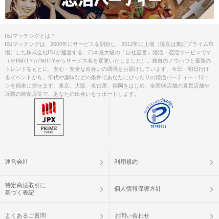
IBJマッチングとは？
IBJマッチングは、2006年にサービスを開始し、2012年に上場（現在は東証プライム市
場）した株式会社IBJが運営する、日本最大級の「自社直営」婚活・恋活サービスです
（※PARTY☆PARTYからサービス名を変更いたしました）。独自のノウハウと最新の
トレンドをもとに、安心・安全な出会いの環境をお届けしています。今日・明日行け
るイベントから、年代や趣味などの条件であなたにぴったりの婚活パーティー・街コ
ンを簡単に探せます。東京、大阪、名古屋、福岡をはじめ、全国56店舗の直営店舗や
近隣の飲食店等で、あなたの出会いをサポートします。
運営会社
利用規約
特定商法取引に
個人情報保護方針
基づく表記
よくあるご質問
お問い合わせ