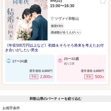
9/6(日)
15:00〜16:30
ツヴァイ和歌山
個室6対6
価値観が合う人がいい
《年収500万円以上など》初婚＆そろそろ将来を考えたお付
き合いがしたい男女
25〜32歳
27〜34歳
残り2席
通常価格
3,300
円
通常価格
1,000
円
2,800
500
早割
早割
円
円
和歌山県のパーティーを絞り込む
お相手条件