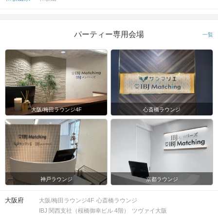
パーティー専用会場
一覧
大阪/梅田ラウンジ4F
心斎橋ラウンジ
神戸ラウンジ
京都ラウンジ
大阪府
大阪/梅田ラウンジ4F
心斎橋ラウンジ
IBJ 関西支社（桜橋御幸ビル 4階）
ツヴァイ大阪