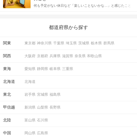
送るLINEでのデートの誘い方のコツをご紹介します。例文も混じ
何も予定がない休日など「楽しいことないかな…」と感じたこと
えながら解説するので、ぜひ参考にしてください。
がある人もいるのでは？ 日常が退屈に感じるなら、いますぐ楽し
いことを始めましょう！ いますぐ楽しい気分になれる対処法か
ら、恋愛・自分磨き・趣味などジャンル別の楽しいことまで、16
の楽しいことアイデアを集めました♪ いままさに楽しいことを探し
都道府県から探す
ている方は必見です。
関東
東京都
神奈川県
千葉県
埼玉県
茨城県
栃木県
群馬県
関西
大阪府
京都府
兵庫県
滋賀県
奈良県
和歌山県
東海
愛知県
静岡県
岐阜県
三重県
北海道
北海道
東北
岩手県
宮城県
福島県
甲信越
新潟県
山梨県
長野県
北陸
富山県
石川県
中国
岡山県
広島県