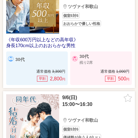
ツヴァイ和歌山
個室6対6
おおらかで優しい性格
《年収600万円以上などの高年収》
身長170cm以上のおおらかな男性
30代
30代
残り2席
通常価格
3,300
円
通常価格
1,000
円
2,800
500
早割
早割
円
円
9/6(日)
15:00〜16:30
ツヴァイ和歌山
個室6対6
価値観が合う人がいい