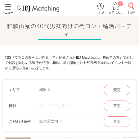
0
りれき
お気に入り
さがす
メニュー
和歌山県の30代男女向けの街コン・婚活パーテ
ィー
TBS『マツコの知らない世界』でも紹介されたIBJ Matchingは、初めての方も安心し
て会話を楽しめる進行が特徴。和歌山県で開催される30代男女向けのイベント一覧
から理想の出会いを探せます。
和歌山
エリア
変更
指定されていません
日付
変更
30代男女向け
こだわり条件
変更