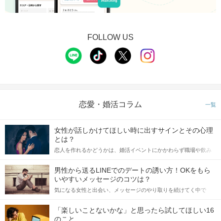
FOLLOW US
恋愛・婚活コラム
一覧
女性が話しかけてほしい時に出すサインとその心理
とは？
恋人を作れるかどうかは、婚活イベントにかかわらず職場や飲み
会の場で女性が話しかけて欲しい時に出すサインに、早く気づい
てアプローチできるかにも左右されます。 これから恋人作りを本
男性から送るLINEでのデートの誘い方！OKをもら
格的に始めようとしている方は、女性が異性を求めて出すサイン
いやすいメッセージのコツは？
をしっかりと理解し、正しい行動に移せるかどうかが重要。 この
気になる女性と出会い、メッセージのやり取りを続けてく中で
記事では、女性が話しかけて欲しい時に出すサインとその心理を
「この人いいな」と感じたら、次はデートに誘いたくなるもの。
詳しく解説した後、婚活イベントで実際にサインを受け取った場
しかし、中には「どう誘ったらいいの？」とお困りの男性もいら
合にどのような行動に繋げるべきかをご紹介していきます。
「楽しいことないかな」と思ったら試してほしい16
っしゃるのではないでしょうか。 そこで今回は、男性から女性へ
のこと