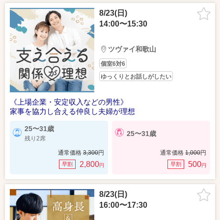
8/23(日)
14:00〜15:30
ツヴァイ和歌山
個室6対6
ゆっくりとお話しがしたい
《上場企業・安定収入などの男性》
家事を協力し合える仲良し夫婦が理想
25〜31歳
25〜31歳
残り2席
通常価格
3,300
円
通常価格
1,000
円
2,800
500
早割
早割
円
円
8/23(日)
16:00〜17:30