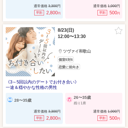
通常価格
3,300
円
通常価格
1,000
円
2,800
500
早割
早割
円
円
8/23(日)
12:00〜13:30
ツヴァイ和歌山
個室6対6
恋愛に前向き
《3～5回以内のデートでお付き合い》
一途＆穏やかな性格の男性
26〜35歳
28〜35歳
残り1席
通常価格
3,300
円
通常価格
1,000
円
2,800
500
早割
早割
円
円