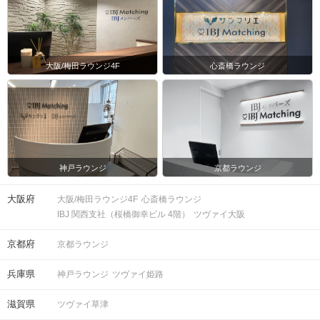
大阪/梅田ラウンジ4F
心斎橋ラウンジ
神戸ラウンジ
京都ラウンジ
大阪府
大阪/梅田ラウンジ4F
心斎橋ラウンジ
IBJ 関西支社（桜橋御幸ビル 4階）
ツヴァイ大阪
京都府
京都ラウンジ
兵庫県
神戸ラウンジ
ツヴァイ姫路
滋賀県
ツヴァイ草津