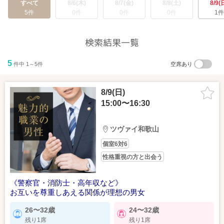
すべて
8/6(木)
8/7(金)
8/8(土)
8/9(
5件
0件
0件
0件
1件
検索結果一覧
5
件中 1～5件
空席あり
8/9(日)
15:00〜16:30
ツヴァイ和歌山
個室6対6
性格重視の方と出会う
《警察官・消防士・高年収など》
お互いを尊重しあえる関係が理想の男女
26〜32歳
24〜32歳
残り1席
残り1席