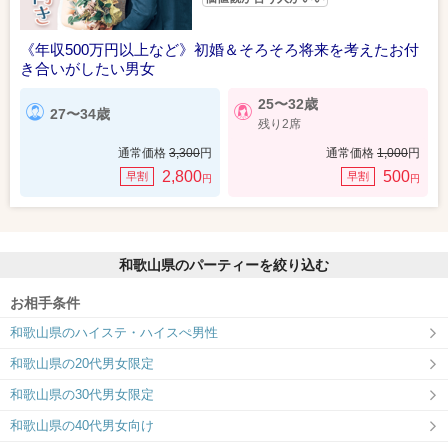
《年収500万円以上など》初婚＆そろそろ将来を考えたお付
き合いがしたい男女
25〜32歳
27〜34歳
残り2席
通常価格
3,300
円
通常価格
1,000
円
2,800
500
早割
早割
円
円
和歌山県のパーティーを絞り込む
お相手条件
和歌山県のハイステ・ハイスぺ男性
和歌山県の20代男女限定
和歌山県の30代男女限定
和歌山県の40代男女向け