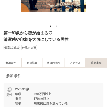
1
2
第一印象から恋が始まる♡
清潔感や印象を大切にしている男性
個室10対10
外見も大事
参加条件
企画詳細
当日の流れ
アクセス
注意事項
参加条件
25〜31歳
年収 450万円以上
男性
身長 170cm以上
容姿 清潔感に気を遣っている