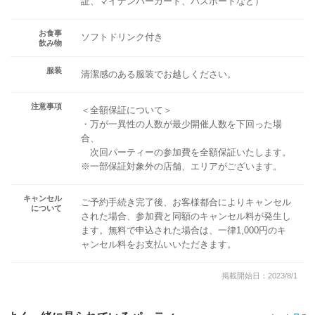
証、マイナンバーカード、パスポートなど）
お食事
ソフトドリンク付き
飲み物
服装
清潔感のある服装でお越しください。
注意事項
＜全額保証について＞
・万が一異性の人数が最少開催人数を下回った場
合、
次回パーティーの参加費を全額保証いたします。
※一部保証対象外の店舗、エリアがございます。
キャンセル
ご予約手続き完了後、お客様都合によりキャンセル
について
された場合、参加費と同額のキャンセル料が発生し
ます。無料で申込された場合は、一律1,000円のキ
ャンセル料をお支払いいただきます。
掲載開始日：2023/8/1