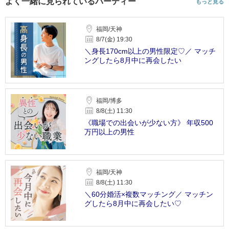
よく一緒に見られているパーティー
もっと見る
福岡/天神
8/7(金) 19:30
＼身長170cm以上の男性限定♡／ マッチ
ングしたら8月中に再会したい
福岡/博多
8/8(土) 11:30
《職場での出会いが少ない方》 年収500
万円以上の男性
福岡/天神
8/8(土) 11:30
＼60分婚活×複数マッチング／ マッチン
グしたら8月中に再会したい♡