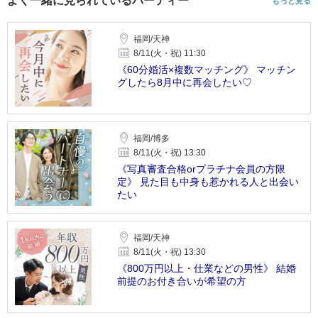
よく一緒に見られているパーティー
もっと見る
福岡/天神
8/11(火・祝) 11:30
《60分婚活×複数マッチング》 マッチン
グしたら8月中に再会したい♡
福岡/博多
8/11(火・祝) 13:30
《写真審査合格orプラチナ会員の方限
定》 見た目も中身も惹かれる人と出会い
たい
福岡/天神
8/11(火・祝) 13:30
《800万円以上・仕業などの男性》 結婚
前提のお付き合いが希望の方