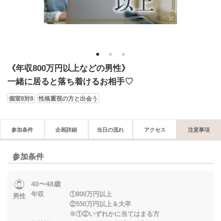
1
2
3
《年収800万円以上などの男性》
一緒に居ると落ち着けるお相手♡
個室8対8
性格重視の方と出会う
参加条件
企画詳細
当日の流れ
アクセス
注意事項
参加条件
40〜48歳
年収 ①800万円以上
男性
②550万円以上＆大卒
※①②いずれかに当てはまる方