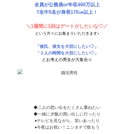
全員が公務員or年収400万以上
7名中5名が身長170㎝以上！
＼1週間に1回はデートがしたいな♡／
という方々にお集まりいただきます♪
「彼氏、彼女を大切にしたい♡」
「２人の時間を大切にしたい♡」
とお考えの男女
が大集合☆
◆二人の思い出をたくさん重ねたい
◆一緒に夕飯の買い出しに行ったり
♦テレビを見ながら、笑いあったり
♦今夜はお祝い！ニシタチで飲もう