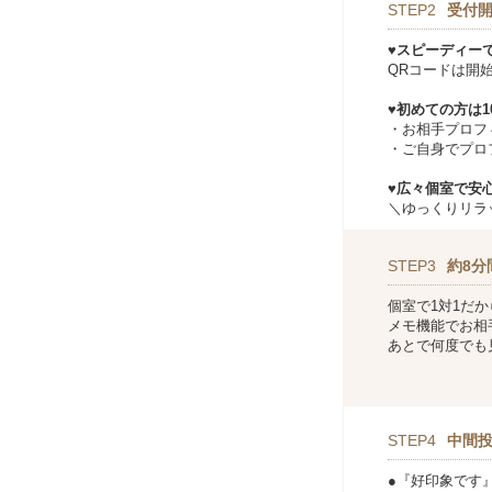
STEP2
受付開
♥スピーディー
QRコードは開
♥初めての方は
・お相手プロフ
・ご自身でプロ
♥広々個室で安心
＼ゆっくりリラ
STEP3
約8分
個室で1対1だ
メモ機能でお相
あとで何度でも
STEP4
中間
●『好印象です