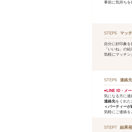
事前に気持ちを
STEP5
マッ
自分に好印象を
「いいね」の結
気軽にマッチン
STEP6
連絡
♥LINE ID・
気になる方に連
連絡先
をくれた
＜パーティーが
気軽にご連絡を
STEP7
結果