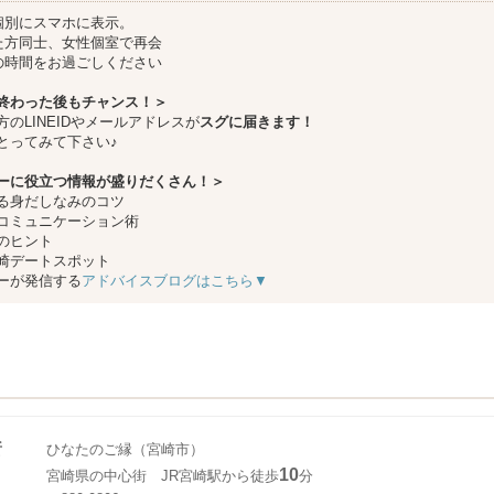
個別にスマホに表示。
た方同士、女性個室で再会
の時間をお過ごしください
終わった後もチャンス！＞
方のLINEIDやメールアドレスが
スグに届きます！
とってみて下さい♪
ーに役立つ情報が盛りだくさん！＞
る身だしなみのコツ
コミュニケーション術
のヒント
崎デートスポット
ーが発信する
アドバイスブログはこちら▼
所
ひなたのご縁（宮崎市）
10
宮崎県の中心街 JR宮崎駅から徒歩
分