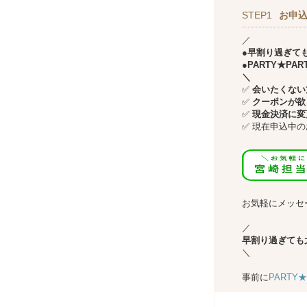
STEP1
お申込
／
●早割り過ぎて
●PARTY★P
＼
✅
会いたくない方
✅
クーポンが欲
✅
現金決済に変
✅
現在申込中の
↓↓
お気軽にメッセ
／
早割り過ぎても
＼
事前に
PARTY