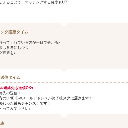
伝えることで、マッチングする確率もUP！
チング投票タイム
持ってくれている方が一目で分かる♪
果も参考にしつつ
グ投票を♪
先送信タイム
メール連絡先も送信OK♥
絡先の送信！
方のLINEIDやメールアドレスが終了後
スグに届きます！
終わった後もチャンス！です！
とってみて下さい♪
発表