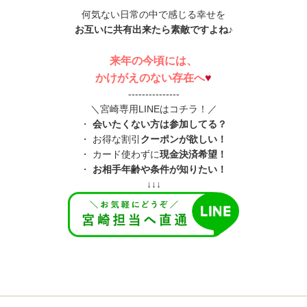
何気ない日常の中で感じる幸せを
お互いに共有出来たら素敵ですよね♪
来年の今頃には、
かけがえのない存在へ
♥
---------------
＼宮崎専用LINEはコチラ！／
・
会いたくない方は参加してる？
・ お得な割引
クーポンが欲しい！
・ カード使わずに
現金決済希望！
・
お相手年齢や条件が知りたい！
↓↓↓