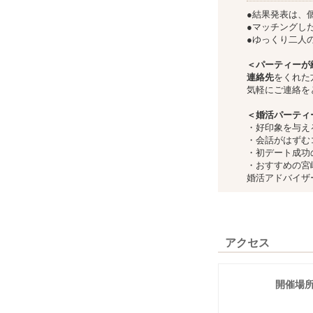
●結果発表は、
●マッチングし
●ゆっくり二人
＜パーティーが
連絡先
をくれた
気軽にご連絡を
＜婚活パーティ
・好印象を与え
・会話がはずむ
・初デート成功
・おすすめの宮
婚活アドバイザ
アクセス
開催場