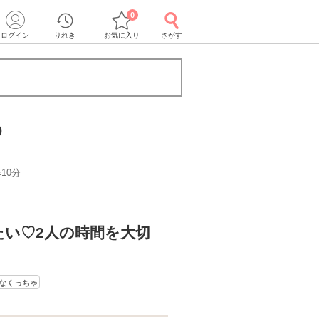
0
ログイン
りれき
お気に入り
さがす
0
10分
》
たい♡2人の時間を大切
なくっちゃ