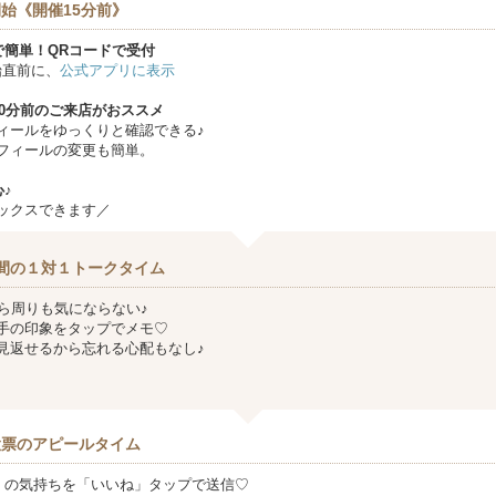
始《開催15分前》
で簡単！QRコードで受付
始直前に、
公式アプリに表示
10分前のご来店がおススメ
ィールをゆっくりと確認できる♪
フィールの変更も簡単。
♪
ックスできます／
間の１対１トークタイム
から周りも気にならない♪
手の印象をタップでメモ♡
見返せるから忘れる心配もなし♪
投票のアピールタイム
』の気持ちを「いいね」タップで送信♡