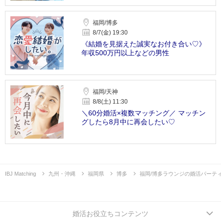
福岡/博多
8/7(金) 19:30
《結婚を見据えた誠実なお付き合い♡》
年収500万円以上などの男性
福岡/天神
8/8(土) 11:30
＼60分婚活×複数マッチング／ マッチン
グしたら8月中に再会したい♡
IBJ Matching
九州・沖縄
福岡県
博多
福岡/博多ラウンジの婚活パーテ
婚活お役立ちコンテンツ