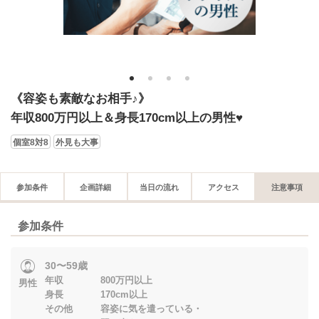
1
2
3
4
《容姿も素敵なお相手♪》
年収800万円以上＆身長170cm以上の男性♥
個室8対8
外見も大事
参加条件
企画詳細
当日の流れ
アクセス
注意事項
参加条件
30〜59歳
年収 800万円以上
男性
身長 170cm以上
その他 容姿に気を遣っている・