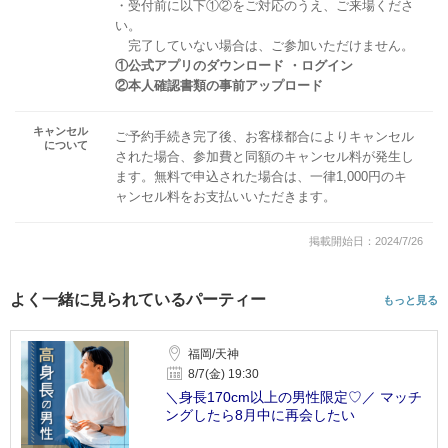
・受付前に以下①②をご対応のうえ、ご来場くださ
い。
完了していない場合は、ご参加いただけません。
①公式アプリのダウンロード ・ログイン
②本人確認書類の事前アップロード
キャンセル
ご予約手続き完了後、お客様都合によりキャンセル
について
された場合、参加費と同額のキャンセル料が発生し
ます。無料で申込された場合は、一律1,000円のキ
ャンセル料をお支払いいただきます。
掲載開始日：2024/7/26
よく一緒に見られているパーティー
もっと見る
福岡/天神
8/7(金) 19:30
＼身長170cm以上の男性限定♡／ マッチ
ングしたら8月中に再会したい