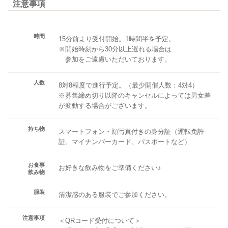
注意事項
時間
15分前より受付開始。1時間半を予定。
※開始時刻から30分以上遅れる場合は
参加をご遠慮いただいております。
人数
8対8程度で進行予定。（最少開催人数：4対4）
※募集締め切り以降のキャンセルによっては男女差
が変動する場合がございます。
持ち物
スマートフォン・顔写真付きの身分証（運転免許
証、マイナンバーカード、パスポートなど）
お食事
お好きな飲み物をご準備ください♪
飲み物
服装
清潔感のある服装でご参加ください。
注意事項
＜QRコード受付について＞