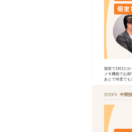
個室で1対1だ
メモ機能でお相
あとで何度でも
STEP3
中間