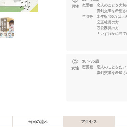
恋愛観 恋人のことを大切
男性
真剣交際を希望され
年収等 ①年収400万以上
②正社員の方
③公務員の方
＊いずれかに当ては
30〜35歳
恋愛観 恋人のことをたい
女性
真剣交際を希望され
当日の流れ
アクセス