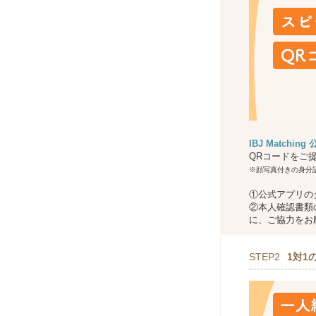
IBJ Matchin
QRコードをご
※顔写真付きの身分
①公式アプリの
②本人確認書類
に、ご協力をお
STEP2
1対1