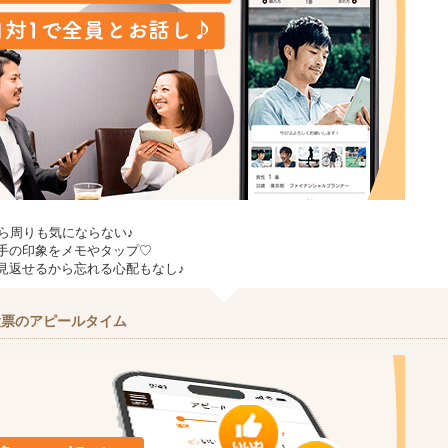
から周りも気にならない♪
手の印象をメモやタップ♡
見返せるから忘れる心配もなし♪
投票のアピールタイム