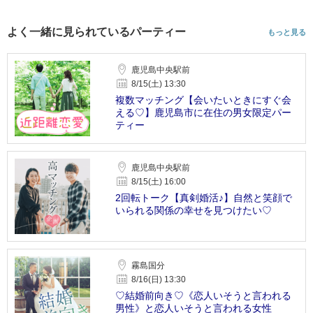
よく一緒に見られているパーティー
もっと見る
鹿児島中央駅前
8/15(土) 13:30
複数マッチング【会いたいときにすぐ会
える♡】鹿児島市に在住の男女限定パー
ティー
鹿児島中央駅前
8/15(土) 16:00
2回転トーク【真剣婚活♪】自然と笑顔で
いられる関係の幸せを見つけたい♡
霧島国分
8/16(日) 13:30
♡結婚前向き♡《恋人いそうと言われる
男性》と恋人いそうと言われる女性