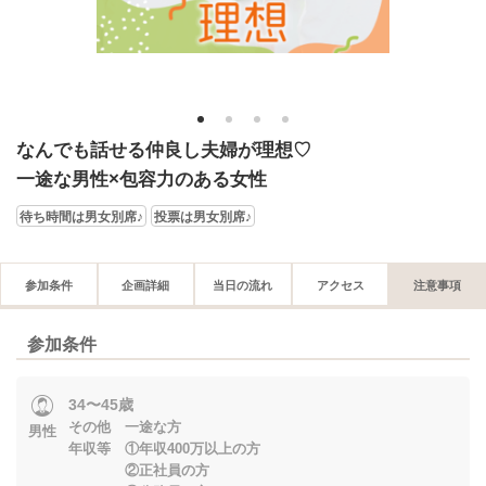
1
2
3
4
なんでも話せる仲良し夫婦が理想♡
一途な男性×包容力のある女性
待ち時間は男女別席♪
投票は男女別席♪
参加条件
企画詳細
当日の流れ
アクセス
注意事項
参加条件
34〜45歳
その他 一途な方
男性
年収等 ①年収400万以上の方
②正社員の方