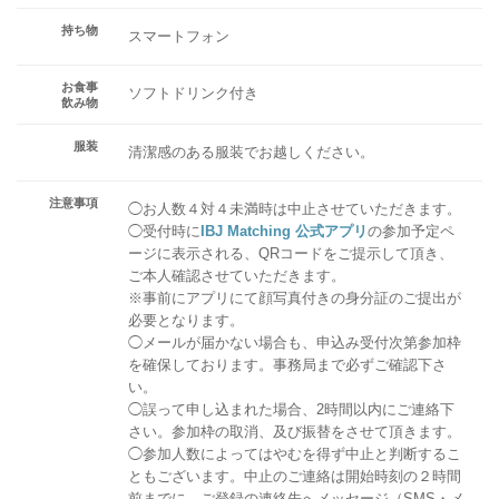
持ち物
スマートフォン
お食事
ソフトドリンク付き
飲み物
服装
清潔感のある服装でお越しください。
注意事項
◯お人数４対４未満時は中止させていただきます。
◯受付時に
IBJ Matching 公式アプリ
の参加予定ペ
ージに表示される、QRコードをご提示して頂き、
ご本人確認させていただきます。
※事前にアプリにて顔写真付きの身分証のご提出が
必要となります。
◯メールが届かない場合も、申込み受付次第参加枠
を確保しております。事務局まで必ずご確認下さ
い。
◯誤って申し込まれた場合、2時間以内にご連絡下
さい。参加枠の取消、及び振替をさせて頂きます。
◯参加人数によってはやむを得ず中止と判断するこ
ともございます。中止のご連絡は開始時刻の２時間
前までに、ご登録の連絡先へメッセージ（SMS・メ