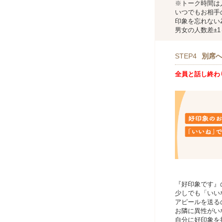
※トーク時間は
いつでもお相手
印象を忘れない
男女の人数差±
STEP4
別席
全員と話し終わ
『好印象です』
少しでも「いい
アピールを送る
お隣に異性がい
自分に好印象を