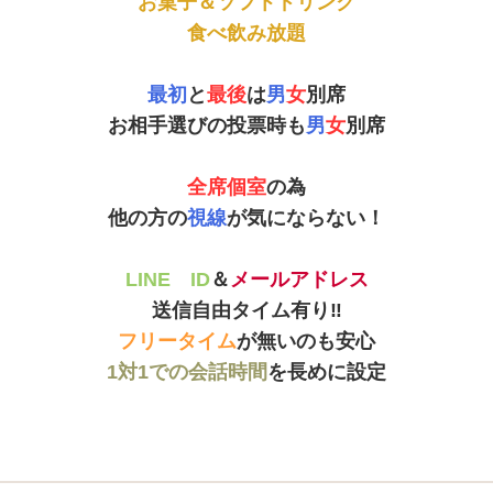
お菓子＆ソフトドリンク
食べ飲み放題
最初
と
最後
は
男
女
別席
お相手選びの投票時も
男
女
別席
全席個室
の為
他の方の
視線
が気にならない！
LINE ID
＆
メールアドレス
送信自由タイム有り‼
フリータイム
が無いのも安心
1対1での会話時間
を長めに設定