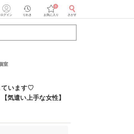
0
ログイン
りれき
お気に入り
さがす
個室
しています♡
】【気遣い上手な女性】