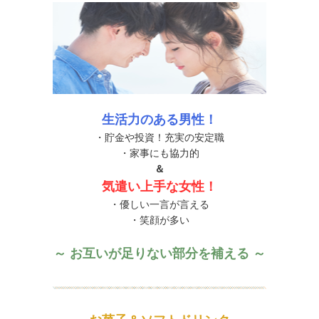
生活力のある男性！
・貯金や投資！充実の安定職
・家事にも協力的
＆
気遣い上手な女性！
・優しい一言が言える
・笑顔が多い
～ お互いが足りない部分を補える ～