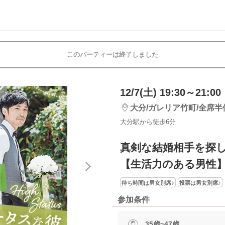
このパーティーは終了しました
12/7(土) 19:30～21:00
大分/ガレリア竹町/全席半
大分駅から徒歩6分
真剣な結婚相手を探
【生活力のある男性
待ち時間は男女別席♪
投票は男女別席♪
参加条件
35歳~47歳