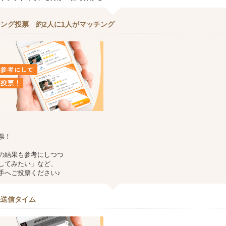
ング投票 約2人に1人がマッチング
票！
の結果も参考にしつつ
してみたい」など、
手へご投票ください♪
先送信タイム