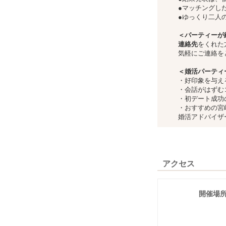
●マッチングし
●ゆっくり二人
＜パーティーが
連絡先
をくれた
気軽にご連絡を
＜婚活パーティ
・好印象を与え
・会話がはずむ
・初デート成功
・おすすめの宮
婚活アドバイザ
アクセス
開催場