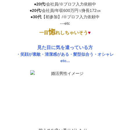
●
20代
/会社員/※プロフ入力依頼中
●
20代
/会社員/年収600万円↑/身長172㎝
●
30代
【初参加】/※プロフ入力依頼中
---etc
惚
一目
れしちゃいそう
♥
見た目に気を遣っている方
・笑顔が素敵・清潔感がある・髪型似合う・オシャレ
etc...