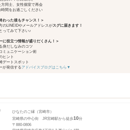
た方同士、女性個室で再会
の時間をお過ごしください
終わった後もチャンス！＞
方のLINEIDやメールアドレスが
スグに届きます！
とってみて下さい♪
ーに役立つ情報が盛りだくさん！＞
る身だしなみのコツ
コミュニケーション術
のヒント
崎デートスポット
ーが発信する
アドバイスブログはこちら▼
所
ひなたのご縁（宮崎市）
10
宮崎県の中心街 JR宮崎駅から徒歩
分
〒880-0806