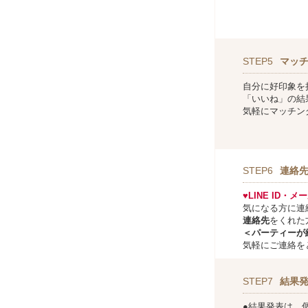
STEP5
マッ
自分に好印象を
「いいね」の結
気軽にマッチン
STEP6
連絡
♥LINE ID・
気になる方に連
連絡先
をくれた
＜パーティーが
気軽にご連絡を
STEP7
結果
●結果発表は、