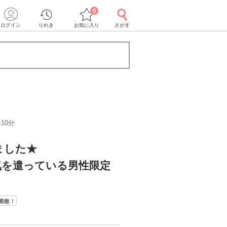
0
ログイン
りれき
お気に入り
さがす
10分
ました★
気を遣っている男性限定
素敵！