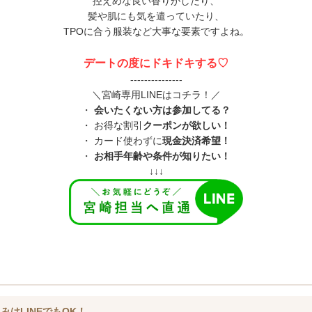
控えめな良い香りがしたり、
髪や肌にも気を遣っていたり、
TPOに合う服装など大事な要素ですよね。
デートの度にドキドキする♡
---------------
＼宮崎専用LINEはコチラ！／
・
会いたくない方は参加してる？
・ お得な割引
クーポンが欲しい！
・ カード使わずに
現金決済希望！
・
お相手年齢や条件が知りたい！
↓↓↓
みはLINEでもOK！