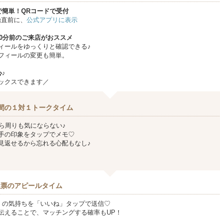
で簡単！QRコードで受付
始直前に、
公式アプリに表示
10分前のご来店がおススメ
ィールをゆっくりと確認できる♪
フィールの変更も簡単。
♪
ックスできます／
間の１対１トークタイム
から周りも気にならない♪
手の印象をタップでメモ♡
見返せるから忘れる心配もなし♪
投票のアピールタイム
』の気持ちを「いいね」タップで送信♡
伝えることで、マッチングする確率もUP！