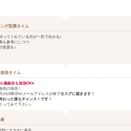
チング投票タイム
持ってくれている方が一目で分かる♪
果も参考にしつつ
グ投票を♪
先送信タイム
メール連絡先も送信OK♥
絡先の送信！
方のLINEIDやメールアドレスが終了後
スグに届きます！
終わった後もチャンス！です！
とってみて下さい♪
発表
個別にスマホに表示。