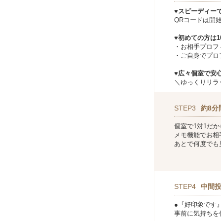
♥スピーディー
QRコードは開
♥初めての方は
・お相手プロフ
・ご自身でプロ
♥広々個室で安心
＼ゆっくりリラ
STEP3
約8分
個室で1対1だ
メモ機能でお相
あとで何度でも
STEP4
中間
●『好印象です
事前に気持ちを