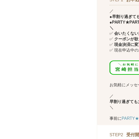
／
●早割り過ぎて
●PARTY★P
＼
✅
会いたくない方
✅
クーポンが欲
✅
現金決済に変
✅
現在申込中の
↓↓
お気軽にメッセ
／
早割り過ぎても
＼
事前に
PARTY
STEP2
受付開