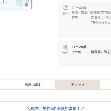
24〜32歳
年収・職業 年収400万円以上 
男性
容姿 高身長 or 見
TPOをわきまえた
21〜29歳
その他 清潔感に気を
女性
当日の流れ
アクセス
＼現在、男性5名全員初参加！／