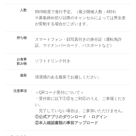
人数
8対8程度で進行予定。（最少開催人数：4対4）
※募集締め切り以降のキャンセルによっては男女差
が変動する場合がございます。
持ち物
スマートフォン・顔写真付きの身分証（運転免許
証、マイナンバーカード、パスポートなど）
お食事
ソフトドリンク付き
飲み物
服装
清潔感のある服装でお越しください。
注意事項
＜QRコード受付について＞
・受付前に以下①②をご対応のうえ、ご来場くださ
い。
完了していない場合は、ご参加いただけません。
①公式アプリのダウンロード ・ログイン
②本人確認書類の事前アップロード