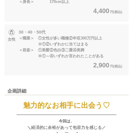
＜身長＞ 170cm以上
4,400
円(税込)
30・40・50代
＜職業＞ ①女性が多い職種②年収300万円以上
女性
※①②いずれかに当てはまる
＜容姿＞ ①美髪②色白③二重④美脚
※①～④いずれか言われたことがある
2,900
円(税込)
企画詳細
魅力的なお相手に出会う♡
――――――――――――――――――――――――
今回は、
経済的に余裕があって包容力を感じる
＼
／