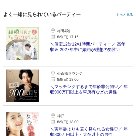
よく一緒に見られているパーティー
もっと見る
梅田4階
8/9(日) 17:15
＼個室12対12×1時間パーティー／ 高年
収＆ 2027年中に婚約が理想の男性♡
心斎橋ラウンジ
8/9(日) 18:00
＼マッチングするまで年齢非公開♡／ 年
収900万円以上＆車所有などの男性
神戸
8/9(日) 18:00
＼実年齢よりも若く見られる女性♡／ 年
収800万円以上・大卒以上の男性