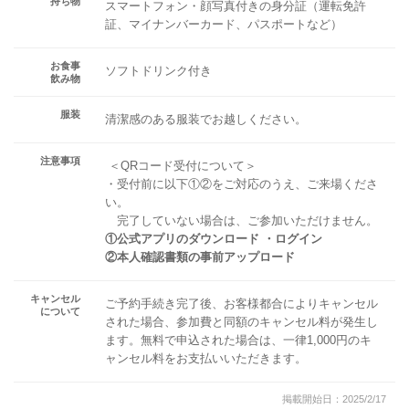
持ち物
スマートフォン・顔写真付きの身分証（運転免許
証、マイナンバーカード、パスポートなど）
お食事
ソフトドリンク付き
飲み物
服装
清潔感のある服装でお越しください。
注意事項
＜QRコード受付について＞
・受付前に以下①②をご対応のうえ、ご来場くださ
い。
完了していない場合は、ご参加いただけません。
①公式アプリのダウンロード ・ログイン
②本人確認書類の事前アップロード
キャンセル
ご予約手続き完了後、お客様都合によりキャンセル
について
された場合、参加費と同額のキャンセル料が発生し
ます。無料で申込された場合は、一律1,000円のキ
ャンセル料をお支払いいただきます。
掲載開始日：2025/2/17