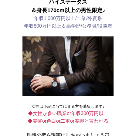
ハイステータス
＆身長170cm以上の男性限定♪
年収1,000万円以上/士業/外資系
年収800万円以上＆高学歴/公務員/役職者
女性は下記に
当てはまる方を募集します♪
◆女性が多い職業or年収300万円以上
◆美髪or色白or二重or美脚と言われる
理想の恋を現実にしちゃいましょう♡