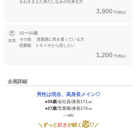
をわきまえた身だしなみが出来る方
3,900
円(税込)
22〜30歳
その他 清潔感に気を遣っている方
女性
恋愛観 トキメキから恋したい
1,200
円(税込)
企画詳細
男性は現在、高身長メイン♡
●
30歳
/会社員/身長171㎝
●
27歳
/営業職/身長174㎝
---etc
恋
＼ずっと
好き
が続く
♡／