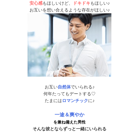
安心感
もほしいけど、
ドキドキ
もほしい♪
お互いを想い合えるような存在がほしい♪
お互い
自然体
でいられる♪
何年たってもデートする♡
たまには
ロマンチック
に♪
一途＆爽やか
を兼ね備えた男性
そんな彼とならずっと一緒にいられる