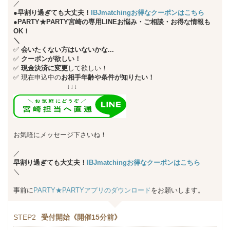
／
●早割り過ぎても大丈夫！
IBJmatchingお得なクーポンはこちら
●PARTY★PARTY宮崎の専用LINEお悩み・ご相談・お得な情報も
OK！
＼
✅
会いたくない方はいないかな...
✅
クーポンが欲しい！
✅
現金決済に変更
して欲しい！
✅
現在申込中の
お相手年齢や条件が知りたい！
↓↓↓
お気軽にメッセージ下さいね！
／
早割り過ぎても大丈夫！
IBJmatchingお得なクーポンはこちら
＼
事前に
PARTY★PARTYアプリのダウンロード
をお願いします。
STEP2
受付開始《開催15分前》