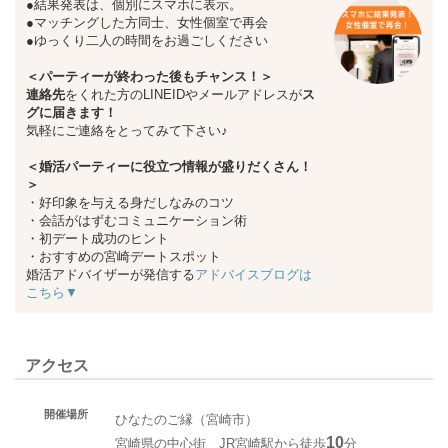
●結果発表は、個別にスマホに表示。
●マッチングした方同士、女性個室で再会
●ゆっくり二人の時間をお過ごしください
＜パーティーが終わった後もチャンス！＞
連絡先
をくれた方のLINEIDやメールアドレスが
ス
グに届きます！
気軽にご連絡をとってみて下さい♪
＜婚活パーティーに役立つ情報が盛りだくさん！
＞
・好印象を与える身だしなみのコツ
・会話がはずむコミュニケーション術
・初デート成功のヒント
・おすすめの宮崎デートスポット
婚活アドバイザーが発信する
アドバイスブログは
こちら▼
アクセス
開催場所
ひなたのご縁（宮崎市）
10
宮崎県の中心街 JR宮崎駅から徒歩
分