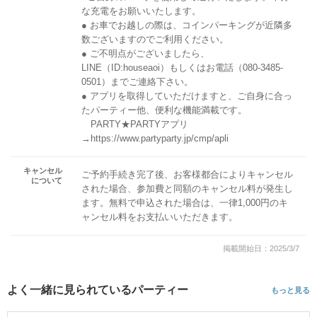
な充電をお願いいたします。
● お車でお越しの際は、コインパーキングが近隣多
数ございますのでご利用ください。
● ご不明点がございましたら、
LINE（ID:houseaoi）もしくはお電話（080-3485-
0501）までご連絡下さい。
● アプリを取得していただけますと、ご自身に合っ
たパーティー他、便利な機能満載です。
PARTY★PARTYアプリ
→https://www.partyparty.jp/cmp/apli
キャンセル
ご予約手続き完了後、お客様都合によりキャンセル
について
された場合、参加費と同額のキャンセル料が発生し
ます。無料で申込された場合は、一律1,000円のキ
ャンセル料をお支払いいただきます。
掲載開始日：2025/3/7
よく一緒に見られているパーティー
もっと見る