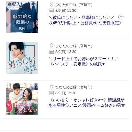
ひなたのご縁（宮崎市）
8/9(日) 11:30
＼彼氏にしたい・旦那様にしたい／ 《年
収450万円以上・公務員etcな男性限定》
ひなたのご縁（宮崎市）
8/9(日) 13:30
＼リード上手でお誘いがスマート！／
《ハイステ・安定職》の彼氏♥
ひなたのご縁（宮崎市）
8/9(日) 15:30
《いい香り・オシャレ好きetc》清潔感が
ある男性♡アニメ/漫画/ゲーム好きの男女