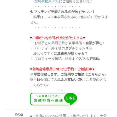
宮崎事務局LINE
にご連絡くださいね！
・・・・・・・・・・・・・・
4. マッチング発表されるのが恥ずかしい！
結果は、スマホ表示されるので他の方に分かりま
せん。
・・・・・・・・・・・・・・
♥
ご縁がつながる仕掛けがたくさん
♥
・ お相手との共通項目が表示機能！
会話が弾む
♪
・ パーティー終了後の
ダブルチャンス
♡
終わってすぐに
連絡先が届くかも
？
・ プロフィール確認～結果まで
スマホで完結
♪
♥
宮崎会場専用LINEでご予約・ご相談OK
♥
※
即返信致します。ご質問やご相談はこちらから♪
※当日会場にての
現金お支払いOK
！ご希望の方も
こちらから♪
↓↓↓
その他
●ご自身のスマホを使用して進行いたします。十分