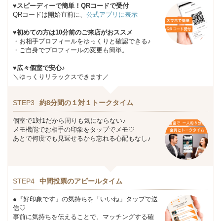
♥スピーディーで簡単！QRコードで受付
QRコードは開始直前に、
公式アプリに表示
♥初めての方は10分前のご来店がおススメ
・お相手プロフィールをゆっくりと確認できる♪
・ご自身でプロフィールの変更も簡単。
♥広々個室で安心♪
＼ゆっくりリラックスできます／
STEP3
約8分間の１対１トークタイム
個室で1対1だから周りも気にならない♪
メモ機能でお相手の印象をタップでメモ♡
あとで何度でも見返せるから忘れる心配もなし♪
STEP4
中間投票のアピールタイム
●『好印象です』の気持ちを「いいね」タップで送
信♡
事前に気持ちを伝えることで、マッチングする確