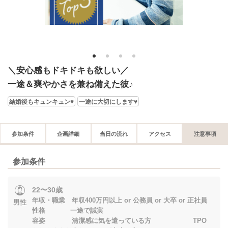
1
2
3
4
＼安心感もドキドキも欲しい／
一途＆爽やかさを兼ね備えた彼♪
結婚後もキュンキュン♥
一途に大切にします♥
参加条件
企画詳細
当日の流れ
アクセス
注意事項
参加条件
22〜30歳
年収・職業 年収400万円以上 or 公務員 or 大卒 or 正社員
男性
性格 一途で誠実
容姿 清潔感に気を遣っている方 TPO