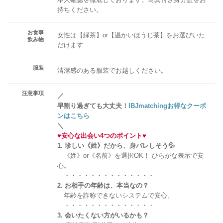
持ちください。
お食事
女性は【緑茶】or【温かいほうじ茶】をお選びいた
飲み物
だけます
服装
清潔感のある服装でお越しください。
注意事項
／
早割り過ぎても大丈夫！
IBJmatchingお得なクーポ
ンはこちら
＼
♥
安心な出会い4つのポイント
♥
1. 珍しい《姓》だから、身バレしそう💦
《姓》or《名前》を選択OK！ ひらがな表示で安
心。
・・・・・・・・・・・・・・
2. お相手の年齢は、本当なの？
年齢を詐称できないシステムで安心。
・・・・・・・・・・・・・・
3. 会いたくない方がいるかも？