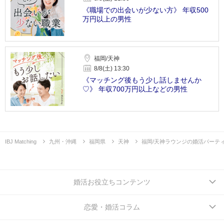
《職場での出会いが少ない方》 年収500
万円以上の男性
福岡/天神
8/8(土) 13:30
《マッチング後もう少し話しませんか
♡》 年収700万円以上などの男性
IBJ Matching
九州・沖縄
福岡県
天神
福岡/天神ラウンジの婚活パーテ
婚活お役立ちコンテンツ
恋愛・婚活コラム