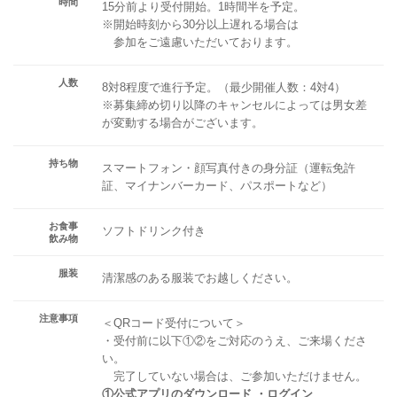
時間
15分前より受付開始。1時間半を予定。
※開始時刻から30分以上遅れる場合は
参加をご遠慮いただいております。
人数
8対8程度で進行予定。（最少開催人数：4対4）
※募集締め切り以降のキャンセルによっては男女差
が変動する場合がございます。
持ち物
スマートフォン・顔写真付きの身分証（運転免許
証、マイナンバーカード、パスポートなど）
お食事
ソフトドリンク付き
飲み物
服装
清潔感のある服装でお越しください。
注意事項
＜QRコード受付について＞
・受付前に以下①②をご対応のうえ、ご来場くださ
い。
完了していない場合は、ご参加いただけません。
①公式アプリのダウンロード ・ログイン