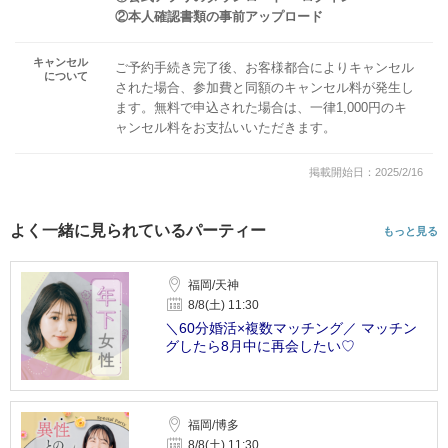
②本人確認書類の事前アップロード
キャンセル
ご予約手続き完了後、お客様都合によりキャンセル
について
された場合、参加費と同額のキャンセル料が発生し
ます。無料で申込された場合は、一律1,000円のキ
ャンセル料をお支払いいただきます。
掲載開始日：2025/2/16
よく一緒に見られているパーティー
もっと見る
福岡/天神
8/8(土) 11:30
＼60分婚活×複数マッチング／ マッチン
グしたら8月中に再会したい♡
福岡/博多
8/8(土) 11:30