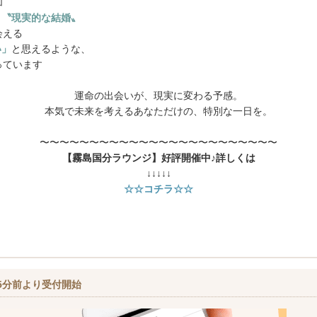
加
、
〝現実的な結婚〟
会える
い」
と思えるような、
っています
運命の出会いが、現実に変わる予感。
本気で未来を考えるあなただけの、特別な一日を。
〜〜〜〜〜〜〜〜〜〜〜〜〜〜〜〜〜〜〜〜〜〜〜〜
【霧島国分ラウンジ】好評開催中♪詳しくは
↓↓↓↓↓
☆☆コチラ☆☆
5分前より受付開始