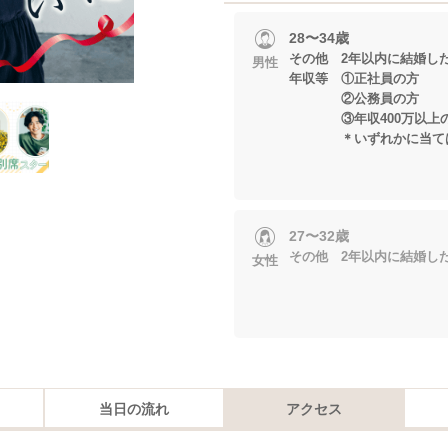
28〜34歳
その他 2年以内に結婚し
男性
年収等 ①正社員の方
②公務員の方
③年収400万以上
＊いずれかに当ては
27〜32歳
その他 2年以内に結婚し
女性
当日の流れ
アクセス