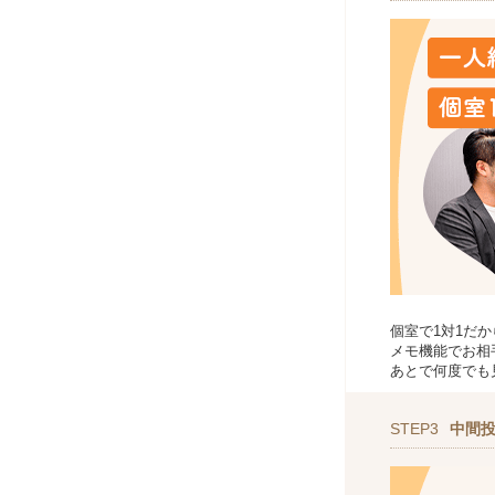
個室で1対1だ
メモ機能でお相
あとで何度でも
STEP3
中間