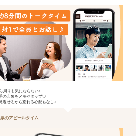
から周りも気にならない♪
手の印象をメモやタップ♡
見返せるから忘れる心配もなし♪
投票のアピールタイム