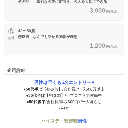
その他 真剣な恋愛に前向き、恋人を大切にできる
3,900
円(税込)
43〜59歳
恋愛観 なんでも話せる関係が理想
女性
1,200
円(税込)
企画詳細
男性は早くも5名エントリー♥
●
50代半ば
【初参加】/会社員//年収500万以上
●
50代半ば
【初参加】/※プロフ入力依頼中
●
50代後半
/会社員/年収600万↑/一人暮らし
---etc
ハイステ・安定職
男性
---------------