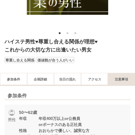
1
2
3
ハイステ男性♥尊重し合える関係が理想♥
これからの大切な方に出逢いたい男女
尊重し合える関係
価値観が合う人がいい
参加条件
企画詳細
当日の流れ
アクセス
注意事項
参加条件
50〜62歳
年収 年収400万以上or公務員
男性
orボーナスのある正社員
性格 おおらかで優しい、誠実な方