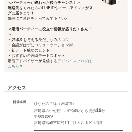
＜パーティーが終わった後もチャンス！＞
連絡先
をくれた方のLINEIDやメールアドレスが
ス
グに届きます！
気軽にご連絡をとってみて下さい♪
＜婚活パーティーに役立つ情報が盛りだくさん！
＞
・好印象を与える身だしなみのコツ
・会話がはずむコミュニケーション術
・初デート成功のヒント
・おすすめの宮崎デートスポット
婚活アドバイザーが発信する
アドバイスブログは
こちら▼
アクセス
開催場所
ひなたのご縁（宮崎市）
10
宮崎県の中心街 JR宮崎駅から徒歩
分
〒880-0806
宮崎県宮崎市広島1丁目1-3 西山ビル1階