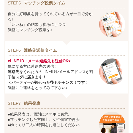
STEP5
マッチング投票タイム
自分に好印象を持ってくれている方が一目で分か
る♪
「いいね」の結果も参考にしつつ
気軽にマッチング投票を♪
STEP6
連絡先送信タイム
♥LINE ID・メール連絡先も送信OK♥
気になる方に連絡先の送信！
連絡先
をくれた方のLINEIDやメールアドレスが終
了後
スグに届きます！
＜パーティーが終わった後もチャンス！です！
気軽にご連絡をとってみて下さい♪
STEP7
結果発表
●結果発表は、個別にスマホに表示。
●マッチングした方同士、女性個室で再会
●ゆっくり二人の時間をお過ごしください