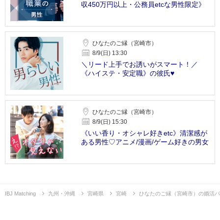
収450万円以上・公務員etcな男性限定》
ひなたのご縁（宮崎市）
8/9(日) 13:30
＼リード上手でお誘いがスマート！／
《ハイステ・安定職》の彼氏♥
ひなたのご縁（宮崎市）
8/9(日) 15:30
《いい香り・オシャレ好きetc》清潔感が
ある男性♡アニメ/漫画/ゲーム好きの男女
IBJ Matching
九州・沖縄
宮崎県
宮崎
ひなたのご縁（宮崎市）の婚活パ