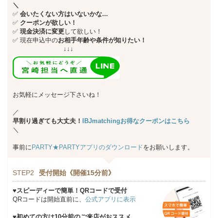
＼
✅
会いたくない方はいないかな...
✅
クーポンが欲しい！
✅
現金決済に変更
して欲しい！
✅
現在申込中の
お相手年齢や条件が知りたい！
↓↓↓
お気軽にメッセージ下さいね！
／
早割り過ぎても大丈夫！
IBJmatchingお得なクーポンはこちら
＼
事前に
PARTY★PARTYアプリのダウンロード
をお願いします。
STEP2
受付開始《開催15分前》
♥スピーディーで簡単！QRコードで受付
QRコードは開始直前に、
公式アプリに表示
♥初めての方は10分前のご来店がおススメ