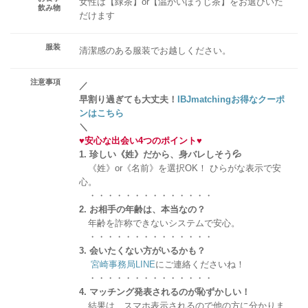
女性は【緑茶】or【温かいほうじ茶】をお選びいた
飲み物
だけます
服装
清潔感のある服装でお越しください。
注意事項
／
早割り過ぎても大丈夫！
IBJmatchingお得なクーポ
ンはこちら
＼
♥
安心な出会い4つのポイント
♥
1. 珍しい《姓》だから、身バレしそう💦
《姓》or《名前》を選択OK！ ひらがな表示で安
心。
・・・・・・・・・・・・・・
2. お相手の年齢は、本当なの？
年齢を詐称できないシステムで安心。
・・・・・・・・・・・・・・
3. 会いたくない方がいるかも？
宮崎事務局LINE
にご連絡くださいね！
・・・・・・・・・・・・・・
4. マッチング発表されるのが恥ずかしい！
結果は、スマホ表示されるので他の方に分かりま