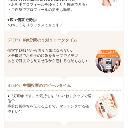
・お相手プロフィールをゆっくりと確認できる♪
・ご自身でプロフィールの変更も簡単。
♥広々個室で安心♪
＼ゆっくりリラックスできます／
STEP3
約8分間の１対１トークタイム
個室で1対1だから周りも気にならない♪
メモ機能でお相手の印象をタップでメモ♡
あとで何度でも見返せるから忘れる心配もなし♪
STEP4
中間投票のアピールタイム
●『好印象です』の気持ちを「いいね」タップで送
信♡
事前に気持ちを伝えることで、マッチングする確
率もUP！