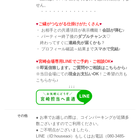
せん。
・・・・・・・・・・・・・・
♥
ご縁がつながる仕掛けがたくさん
♥
・ お相手との共通項目が表示機能！
会話が弾む
♪
・ パーティー終了後の
ダブルチャンス
♡
終わってすぐに
連絡先が届くかも
？
・ プロフィール確認～結果まで
スマホで完結
♪
♥
宮崎会場専用LINEでご予約・ご相談OK
♥
※
即返信致します。ご質問やご相談はこちらから♪
※当日会場にての
現金お支払いOK
！ご希望の方も
こちらから♪
↓↓↓
その他
● お車でお越しの際は、コインパーキングが近隣多
数ございますのでご利用ください。
● ご不明点がございましたら、
LINE（ID:houseaoi）もしくはお電話（080-3485-