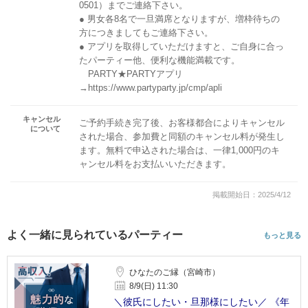
0501）までご連絡下さい。
● 男女各8名で一旦満席となりますが、増枠待ちの
方につきましてもご連絡下さい。
● アプリを取得していただけますと、ご自身に合っ
たパーティー他、便利な機能満載です。
PARTY★PARTYアプリ
→https://www.partyparty.jp/cmp/apli
キャンセル
ご予約手続き完了後、お客様都合によりキャンセル
について
された場合、参加費と同額のキャンセル料が発生し
ます。無料で申込された場合は、一律1,000円のキ
ャンセル料をお支払いいただきます。
掲載開始日：2025/4/12
よく一緒に見られているパーティー
もっと見る
ひなたのご縁（宮崎市）
8/9(日) 11:30
＼彼氏にしたい・旦那様にしたい／ 《年