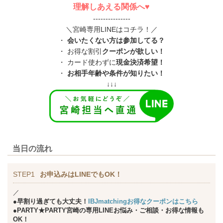
理解しあえる関係へ♥
---------------
＼宮崎専用LINEはコチラ！／
・
会いたくない方は参加してる？
・ お得な割引
クーポンが欲しい！
・ カード使わずに
現金決済希望！
・
お相手年齢や条件が知りたい！
↓↓↓
当日の流れ
STEP1
お申込みはLINEでもOK！
／
●早割り過ぎても大丈夫！
IBJmatchingお得なクーポンはこちら
●PARTY★PARTY宮崎の専用LINEお悩み・ご相談・お得な情報も
OK！