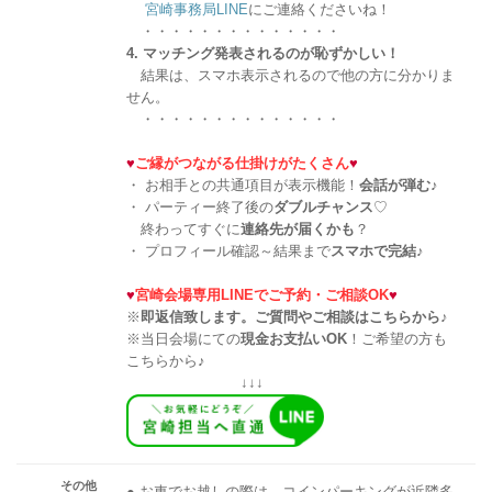
宮崎事務局LINE
にご連絡くださいね！
・・・・・・・・・・・・・・
4. マッチング発表されるのが恥ずかしい！
結果は、スマホ表示されるので他の方に分かりま
せん。
・・・・・・・・・・・・・・
♥
ご縁がつながる仕掛けがたくさん
♥
・ お相手との共通項目が表示機能！
会話が弾む
♪
・ パーティー終了後の
ダブルチャンス
♡
終わってすぐに
連絡先が届くかも
？
・ プロフィール確認～結果まで
スマホで完結
♪
♥
宮崎会場専用LINEでご予約・ご相談OK
♥
※
即返信致します。ご質問やご相談はこちらから♪
※当日会場にての
現金お支払いOK
！ご希望の方も
こちらから♪
↓↓↓
その他
● お車でお越しの際は、コインパーキングが近隣多