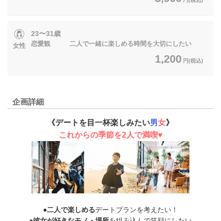
23〜31歳
恋愛観 二人で一緒に楽しめる時間を大切にしたい
女性
1,200
円(税込)
企画詳細
《デートを目一杯楽しみたい
男
女
》
これからの季節を2人で満喫♥
●
二人で楽しめる
デートプランを考えたい！
●
彼女が好きなモノ・場所
を組み込んで笑顔にしたい