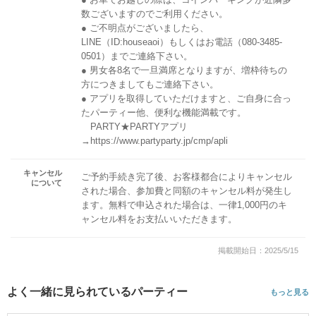
数ございますのでご利用ください。
● ご不明点がございましたら、
LINE（ID:houseaoi）もしくはお電話（080-3485-
0501）までご連絡下さい。
● 男女各8名で一旦満席となりますが、増枠待ちの
方につきましてもご連絡下さい。
● アプリを取得していただけますと、ご自身に合っ
たパーティー他、便利な機能満載です。
PARTY★PARTYアプリ
→https://www.partyparty.jp/cmp/apli
キャンセル
ご予約手続き完了後、お客様都合によりキャンセル
について
された場合、参加費と同額のキャンセル料が発生し
ます。無料で申込された場合は、一律1,000円のキ
ャンセル料をお支払いいただきます。
掲載開始日：2025/5/15
よく一緒に見られているパーティー
もっと見る