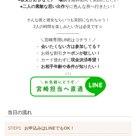
●
二人の素敵な思い出作り
に色んな所へ行きたい！
そんな彼と彼女ならいつも笑顔になれちゃう！
2人の時間を楽しみたい方は必見です☆
---------------
＼宮崎専用LINEはコチラ！／
・
会いたくない方は参加してる？
・ お得な割引
クーポンが欲しい！
・ カード使わずに
現金決済希望！
・
お相手年齢や条件が知りたい！
↓↓↓
当日の流れ
STEP1
お申込みはLINEでもOK！