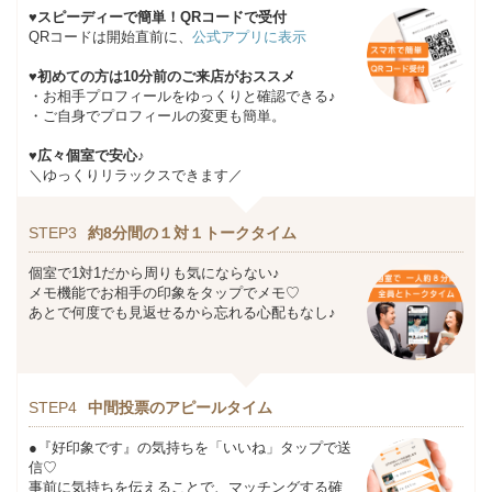
♥スピーディーで簡単！QRコードで受付
QRコードは開始直前に、
公式アプリに表示
♥初めての方は10分前のご来店がおススメ
・お相手プロフィールをゆっくりと確認できる♪
・ご自身でプロフィールの変更も簡単。
♥広々個室で安心♪
＼ゆっくりリラックスできます／
STEP3
約8分間の１対１トークタイム
個室で1対1だから周りも気にならない♪
メモ機能でお相手の印象をタップでメモ♡
あとで何度でも見返せるから忘れる心配もなし♪
STEP4
中間投票のアピールタイム
●『好印象です』の気持ちを「いいね」タップで送
信♡
事前に気持ちを伝えることで、マッチングする確