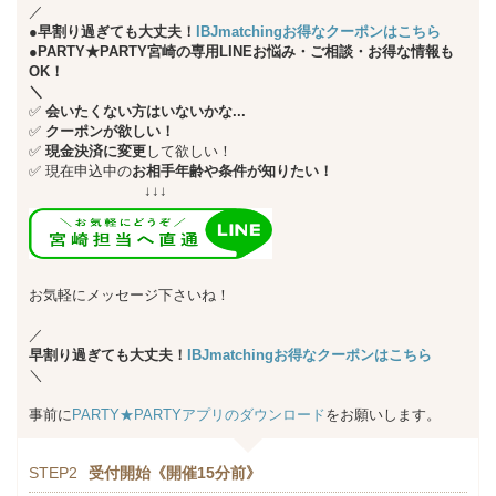
／
●早割り過ぎても大丈夫！
IBJmatchingお得なクーポンはこちら
●PARTY★PARTY宮崎の専用LINEお悩み・ご相談・お得な情報も
OK！
＼
✅
会いたくない方はいないかな...
✅
クーポンが欲しい！
✅
現金決済に変更
して欲しい！
✅
現在申込中の
お相手年齢や条件が知りたい！
↓↓↓
お気軽にメッセージ下さいね！
／
早割り過ぎても大丈夫！
IBJmatchingお得なクーポンはこちら
＼
事前に
PARTY★PARTYアプリのダウンロード
をお願いします。
STEP2
受付開始《開催15分前》