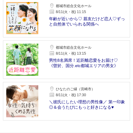
都城市総合文化ホール
8/11(火・祝) 11:15
年齢が近いから♡ 親友だけど恋人♡ずっ
と自然体でいられる関係へ
都城市総合文化ホール
8/11(火・祝) 13:15
男性8名満席！近距離恋愛をお届け♡
《曽於、国分.etc都城エリアの男女》
ひなたのご縁（宮崎市）
8/11(火・祝) 17:30
＼彼氏にしたい理想の男性像／ 第一印象
◎＆会うたびにもっと好きになる♥