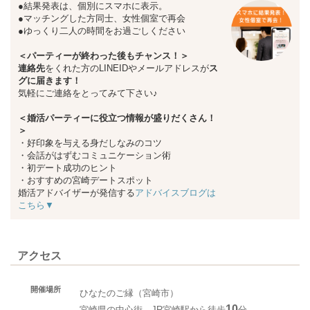
●結果発表は、個別にスマホに表示。
●マッチングした方同士、女性個室で再会
●ゆっくり二人の時間をお過ごしください
＜パーティーが終わった後もチャンス！＞
連絡先
をくれた方のLINEIDやメールアドレスが
ス
グに届きます！
気軽にご連絡をとってみて下さい♪
＜婚活パーティーに役立つ情報が盛りだくさん！
＞
・好印象を与える身だしなみのコツ
・会話がはずむコミュニケーション術
・初デート成功のヒント
・おすすめの宮崎デートスポット
婚活アドバイザーが発信する
アドバイスブログは
こちら▼
アクセス
開催場所
ひなたのご縁（宮崎市）
10
宮崎県の中心街 JR宮崎駅から徒歩
分