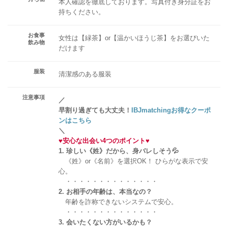
本人確認を徹底しております。写真付き身分証をお
持ちください。
お食事
女性は【緑茶】or【温かいほうじ茶】をお選びいた
飲み物
だけます
服装
清潔感のある服装
注意事項
／
早割り過ぎても大丈夫！
IBJmatchingお得なクーポ
ンはこちら
＼
♥
安心な出会い4つのポイント
♥
1. 珍しい《姓》だから、身バレしそう💦
《姓》or《名前》を選択OK！ ひらがな表示で安
心。
・・・・・・・・・・・・・・
2. お相手の年齢は、本当なの？
年齢を詐称できないシステムで安心。
・・・・・・・・・・・・・・
3. 会いたくない方がいるかも？