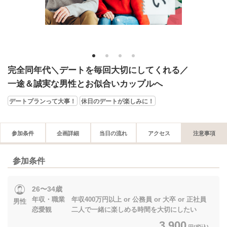
1
2
3
4
完全同年代＼デートを毎回大切にしてくれる／
一途＆誠実な男性とお似合いカップルへ
デートプランって大事！
休日のデートが楽しみに！
参加条件
企画詳細
当日の流れ
アクセス
注意事項
参加条件
26〜34歳
年収・職業 年収400万円以上 or 公務員 or 大卒 or 正社員
男性
恋愛観 二人で一緒に楽しめる時間を大切にしたい
3,900
円(税込)