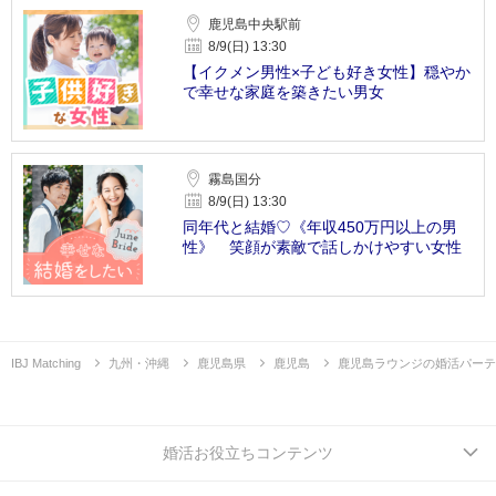
鹿児島中央駅前
8/9(日) 13:30
【イクメン男性×子ども好き女性】穏やか
で幸せな家庭を築きたい男女
霧島国分
8/9(日) 13:30
同年代と結婚♡《年収450万円以上の男
性》 笑顔が素敵で話しかけやすい女性
IBJ Matching
九州・沖縄
鹿児島県
鹿児島
鹿児島ラウンジの婚活パーテ
婚活お役立ちコンテンツ