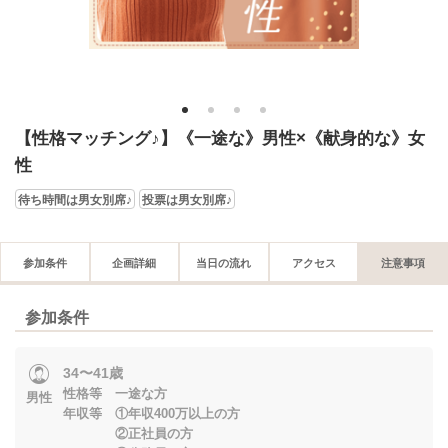
1
2
3
4
【性格マッチング♪】《一途な》男性×《献身的な》女
性
待ち時間は男女別席♪
投票は男女別席♪
参加条件
企画詳細
当日の流れ
アクセス
注意事項
参加条件
34〜41歳
性格等 一途な方
男性
年収等 ①年収400万以上の方
②正社員の方