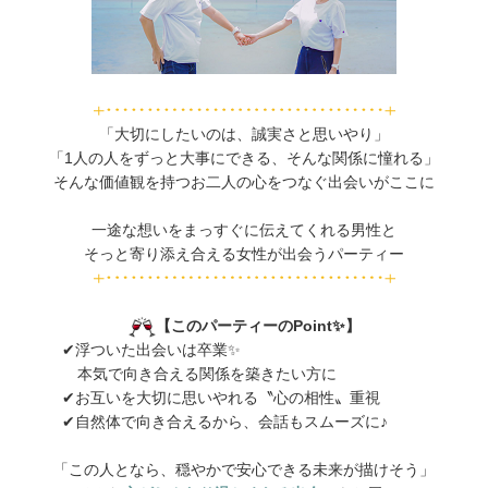
「大切にしたいのは、誠実さと思いやり」
「1人の人をずっと大事にできる、そんな関係に憧れる」
そんな価値観を持つお二人の心をつなぐ出会いがここに
一途な想いをまっすぐに伝えてくれる男性と
そっと寄り添え合える女性が出会うパーティー
【このパーティーのPoint✨️】
✔浮ついた出会いは卒業✨️
本気で向き合える関係を築きたい方に
✔お互いを大切に思いやれる〝心の相性〟重視
✔自然体で向き合えるから、会話もスムーズに♪
「この人となら、穏やかで安心できる未来が描けそう」