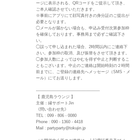
ージに表示される、QRコードをご提示して頂き、
ご本人確認させていただきます。
※事前にアプリにて顔写真付きの身分証のご提出が
必要となります。
◯メールが届かない場合も、申込み受付次第参加枠
を確保しております。事務局まで必ずご確認下さ
い。
◯誤って申し込まれた場合、2時間以内にご連絡下
さい。参加枠の取消、及び振替をさせて頂きます。
◯参加人数によってはやむを得ず中止と判断するこ
ともございます。中止のご連絡は開始時刻の２時間
前までに、ご登録の連絡先へメッセージ（SMS・メ
ール）にてお送りします。
---------------------------------------------------
【 鹿児島ラウンジ 】
主催：縁サポートJin
《問い合わせ先》
TEL : 099 - 806 - 0080
Phone : 090 - 1360 - 4418
Mail : partyparty@tokujin.jp