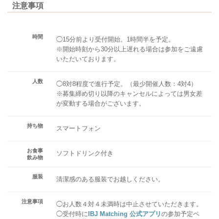
注意事項
時間
◯15分前より受付開始。1時間半を予定。
※開始時刻から30分以上遅れる場合は参加をご遠慮
いただいております。
人数
◯8対8程度で進行予定。（最少開催人数：4対4）
※募集締め切り以降のキャンセルによっては男女差
が変動する場合がございます。
持ち物
スマートフォン
お食事
ソフトドリンク付き
飲み物
服装
清潔感のある服装でお越しください。
注意事項
◯お人数４対４未満時は中止させていただきます。
◯受付時に
IBJ Matching 公式アプリ
の参加予定ペ