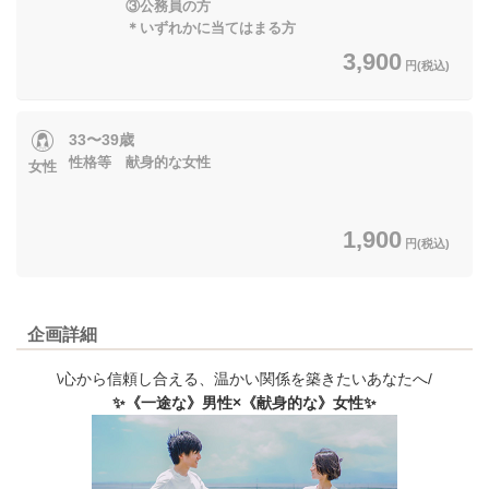
③公務員の方
＊いずれかに当てはまる方
3,900
円(税込)
33〜39歳
性格等 献身的な女性
女性
1,900
円(税込)
企画詳細
\心から信頼し合える、温かい関係を築きたいあなたへ/
✨️《一途な》男性×《献身的な》女性✨️