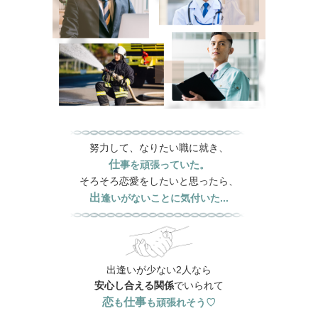
努力して、なりたい職に就き、
仕
事を頑張っていた。
そろそろ恋愛をしたいと思ったら、
出
逢いがないことに気付いた...
出逢いが少ない2人なら
安心
し合える関係
でいられて
恋
仕事
も
も頑張れそう♡