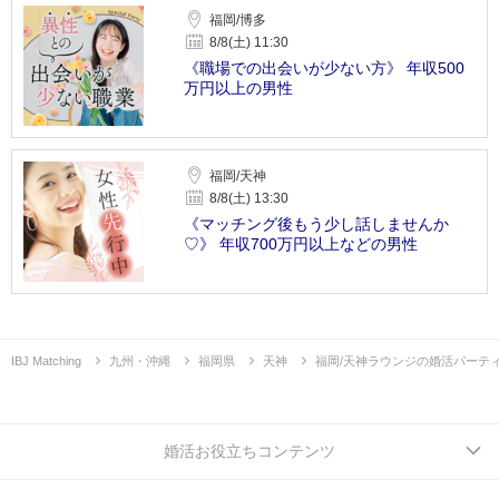
福岡/博多
8/8(土) 11:30
《職場での出会いが少ない方》 年収500
万円以上の男性
福岡/天神
8/8(土) 13:30
《マッチング後もう少し話しませんか
♡》 年収700万円以上などの男性
IBJ Matching
九州・沖縄
福岡県
天神
福岡/天神ラウンジの婚活パーテ
婚活お役立ちコンテンツ