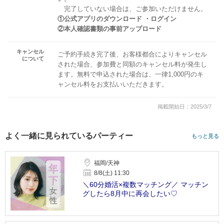
完了していない場合は、ご参加いただけません。
①公式アプリのダウンロード ・ログイン
②本人確認書類の事前アップロード
キャンセル
ご予約手続き完了後、お客様都合によりキャンセル
について
された場合、参加費と同額のキャンセル料が発生し
ます。無料で申込された場合は、一律1,000円のキ
ャンセル料をお支払いいただきます。
掲載開始日：2025/3/7
よく一緒に見られているパーティー
もっと見る
福岡/天神
8/8(土) 11:30
＼60分婚活×複数マッチング／ マッチン
グしたら8月中に再会したい♡