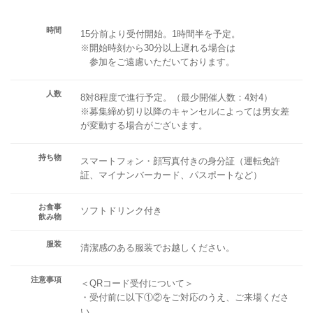
時間
15分前より受付開始。1時間半を予定。
※開始時刻から30分以上遅れる場合は
参加をご遠慮いただいております。
人数
8対8程度で進行予定。（最少開催人数：4対4）
※募集締め切り以降のキャンセルによっては男女差
が変動する場合がございます。
持ち物
スマートフォン・顔写真付きの身分証（運転免許
証、マイナンバーカード、パスポートなど）
お食事
ソフトドリンク付き
飲み物
服装
清潔感のある服装でお越しください。
注意事項
＜QRコード受付について＞
・受付前に以下①②をご対応のうえ、ご来場くださ
い。