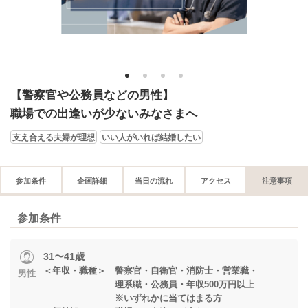
1
2
3
4
【警察官や公務員などの男性】
職場での出逢いが少ないみなさまへ
支え合える夫婦が理想
いい人がいれば結婚したい
参加条件
企画詳細
当日の流れ
アクセス
注意事項
参加条件
31〜41歳
＜年収・職種＞ 警察官・自衛官・消防士・営業職・
男性
理系職・公務員・年収500万円以上
※いずれかに当てはまる方